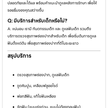
ปลอดภัยและได้ผล พร้อมคำแนะนำดูแลหลังการรักษา เพื่อให้
รอยยิ้มของคุณสว่างขึ้น
Q: มีบริการสำหรับเด็กหรือไม่?
A: แน่นอน เรามี ทันตกรรมเด็ก และ ดูแลฟันเด็ก รวมถึง
บริการตรวจสุขภาพช่องปากสำหรับเด็ก เพื่อเริ่มต้นการดูแล
ฟันตั้งแต่ต้น เพื่อสุขภาพช่องปากที่ดีในระยะยาว
สรุปบริการ
ตรวจสุขภาพช่องปาก, ดูแลฟันเด็ก
ขูดหินปูน, เคลือบฟลูออไรด์
ฟอกสีฟัน, แก้ไขฟันเหลือง
จัดฟัน (แบบเร่งด่วน, แบบไม่ต้องถอนฟัน)