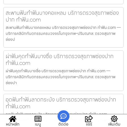
สะพานฟันทำฟันบางคอแหลม บริการตรวจสุขภาพช่อง
ปาก ทำฟัน.com
สะพานฟันทำฟันบางคอแหลม บริการตรวจสุขภาพช่องปาก ทำฟัน.com —
บริการคลินิกทันตกรรมครบวงจรในกรุงเทพ–ปริมณฑล: ตรวจสุขภาพ
ช่องป
ผ่าฟันคุดทำฟันบางซื่อ บริการตรวจสุขภาพช่องปาก
ทำฟัน.com
ผ่าฟันคุดทำฟันบางซื่อ บริการตรวจสุขภาพช่องปาก ทำฟัน.com —
บริการคลินิกทันตกรรมครบวงจรในกรุงเทพ–ปริมณฑล: ตรวจสุขภาพ
ช่องปา
อุดฟันทำฟันลาดกระบัง บริการตรวจสุขภาพช่องปาก
ทำฟัน.com
อุดฟันทำฟันลาดกระบัง บริการตรวจสุขภาพช่องปาก ทำฟัน.com —
บริการคลินิกทันตกรรมครบวงจรในกรุงเทพ–ปริมณฑล: ตรวจสุขภาพ
หน้าหลัก
เมนู
ติดต่อ
แชร์
เพิ่มเติม
ช่องปาก