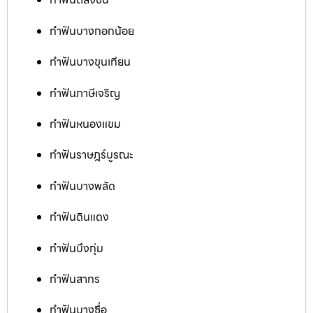
ทำฟันบางกอกน้อย
ทำฟันบางขุนเทียน
ทำฟันภาษีเจริญ
ทำฟันหนองแขม
ทำฟันราษฎร์บูรณะ
ทำฟันบางพลัด
ทำฟันดินแดง
ทำฟันบึงกุ่ม
ทำฟันสาทร
ทำฟันบางซื่อ