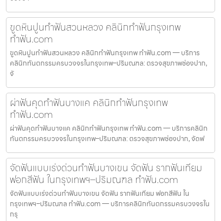
ขูดหินปูนทำฟันสวนหลวง คลินิกทำฟันกรุงเทพ
ทำฟัน.com
ขูดหินปูนทำฟันสวนหลวง คลินิกทำฟันกรุงเทพ ทำฟัน.com — บริการ
คลินิกทันตกรรมครบวงจรในกรุงเทพ–ปริมณฑล: ตรวจสุขภาพช่องปาก,
จั
ผ่าฟันคุดทำฟันบางแค คลินิกทำฟันกรุงเทพ
ทำฟัน.com
ผ่าฟันคุดทำฟันบางแค คลินิกทำฟันกรุงเทพ ทำฟัน.com — บริการคลินิก
ทันตกรรมครบวงจรในกรุงเทพ–ปริมณฑล: ตรวจสุขภาพช่องปาก, จัดฟ
จัดฟันแบบเร่งด่วนทำฟันบางเขน จัดฟัน รากฟันเทียม
ฟอกสีฟัน ในกรุงเทพฯ–ปริมณฑล ทำฟัน.com
จัดฟันแบบเร่งด่วนทำฟันบางเขน จัดฟัน รากฟันเทียม ฟอกสีฟัน ใน
กรุงเทพฯ–ปริมณฑล ทำฟัน.com — บริการคลินิกทันตกรรมครบวงจรใน
กรุ