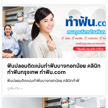
ฟันปลอมติดแน่นทำฟันบางกอกน้อย คลินิก
ทำฟันกรุงเทพ ทำฟัน.com
ฟันปลอมติดแน่นทำฟันบางกอกน้อย คลินิกทำฟั
ดูเพิ่มเติม »