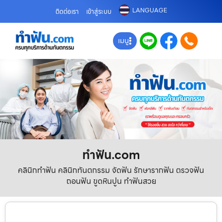
LANGUAGE
ติดต่อเรา
เข้าสู่ระบบ
เมนู
ทําฟัน.com
คลินิกทำฟัน คลินิกทันตกรรม จัดฟัน รักษารากฟัน ตรวจฟัน
ถอนฟัน ขูดหินปูน ทำฟันสวย