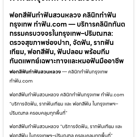
ฟอกสีฟันทำฟันสวนหลวง คลินิกทำฟัน
กรุงเทพ ทำฟัน.com — บริการคลินิกทันต
กรรมครบวงจรในกรุงเทพ–ปริมณฑล:
ตรวจสุขภาพช่องปาก, จัดฟัน, รากฟัน
เทียม, ฟอกสีฟัน, ฟันปลอม พร้อมทีม
ทันตแพทย์เฉพาะทางและหมอฟันมืออาชีพ
ฟอกสีฟันทำฟันสวนหลวง
— คลินิกทำฟันกรุงเทพ
ทำฟัน.com
ฟอกสีฟันทำฟันสวนหลวง คลินิกทำฟันกรุงเทพ ทำฟัน.com
“บริการจัดฟัน, รากฟันเทียม และ ฟอกสีฟัน ในกรุงเทพฯ–
ปริมณฑล ครอบคลุมทุกพื้นที่”
ฟอกสีฟันทำฟันสวนหลวง “บริการจัดฟัน, รากฟันเทียม และ
ฟอกสีฟัน ในกรุงเทพฯ–ปริมณฑล ครอบคลุมทุกพื้นที่”