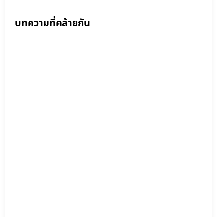
บทความที่คล้ายกัน