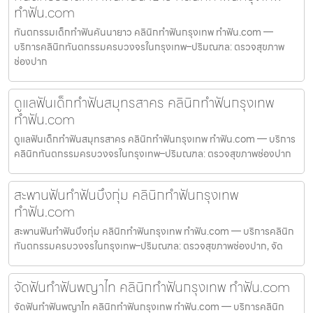
ทำฟัน.com
ทันตกรรมเด็กทำฟันคันนายาว คลินิกทำฟันกรุงเทพ ทำฟัน.com —
บริการคลินิกทันตกรรมครบวงจรในกรุงเทพ–ปริมณฑล: ตรวจสุขภาพ
ช่องปาก
ดูแลฟันเด็กทำฟันสมุทรสาคร คลินิกทำฟันกรุงเทพ
ทำฟัน.com
ดูแลฟันเด็กทำฟันสมุทรสาคร คลินิกทำฟันกรุงเทพ ทำฟัน.com — บริการ
คลินิกทันตกรรมครบวงจรในกรุงเทพ–ปริมณฑล: ตรวจสุขภาพช่องปาก
สะพานฟันทำฟันบึงกุ่ม คลินิกทำฟันกรุงเทพ
ทำฟัน.com
สะพานฟันทำฟันบึงกุ่ม คลินิกทำฟันกรุงเทพ ทำฟัน.com — บริการคลินิก
ทันตกรรมครบวงจรในกรุงเทพ–ปริมณฑล: ตรวจสุขภาพช่องปาก, จัด
จัดฟันทำฟันพญาไท คลินิกทำฟันกรุงเทพ ทำฟัน.com
จัดฟันทำฟันพญาไท คลินิกทำฟันกรุงเทพ ทำฟัน.com — บริการคลินิก