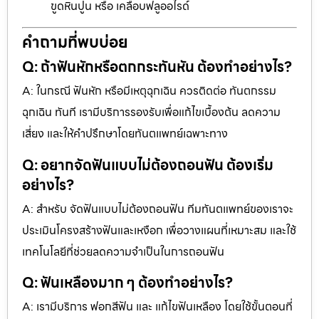
ขูดหินปูน หรือ เคลือบฟลูออไรด์
คำถามที่พบบ่อย
Q: ถ้าฟันหักหรือตกกระทันหัน ต้องทำอย่างไร?
A: ในกรณี ฟันหัก หรือมีเหตุฉุกเฉิน ควรติดต่อ ทันตกรรม
ฉุกเฉิน ทันที เรามีบริการรองรับเพื่อแก้ไขเบื้องต้น ลดความ
เสี่ยง และให้คำปรึกษาโดยทันตแพทย์เฉพาะทาง
Q: อยากจัดฟันแบบไม่ต้องถอนฟัน ต้องเริ่ม
อย่างไร?
A: สำหรับ จัดฟันแบบไม่ต้องถอนฟัน ทีมทันตแพทย์ของเราจะ
ประเมินโครงสร้างฟันและเหงือก เพื่อวางแผนที่เหมาะสม และใช้
เทคโนโลยีที่ช่วยลดความจำเป็นในการถอนฟัน
Q: ฟันเหลืองมาก ๆ ต้องทำอย่างไร?
A: เรามีบริการ ฟอกสีฟัน และ แก้ไขฟันเหลือง โดยใช้ขั้นตอนที่