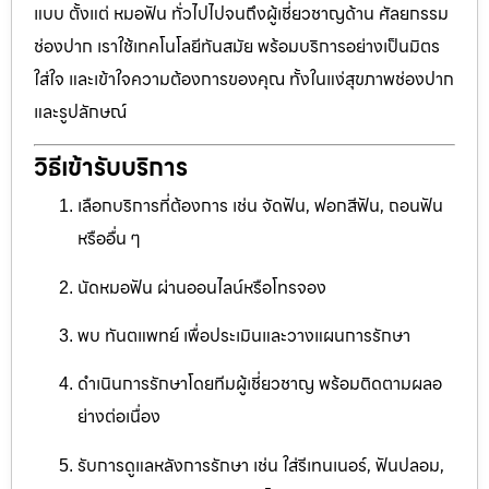
แบบ ตั้งแต่ หมอฟัน ทั่วไปไปจนถึงผู้เชี่ยวชาญด้าน ศัลยกรรม
ช่องปาก เราใช้เทคโนโลยีทันสมัย พร้อมบริการอย่างเป็นมิตร
ใส่ใจ และเข้าใจความต้องการของคุณ ทั้งในแง่สุขภาพช่องปาก
และรูปลักษณ์
วิธีเข้ารับบริการ
เลือกบริการที่ต้องการ เช่น จัดฟัน, ฟอกสีฟัน, ถอนฟัน
หรืออื่น ๆ
นัดหมอฟัน ผ่านออนไลน์หรือโทรจอง
พบ ทันตแพทย์ เพื่อประเมินและวางแผนการรักษา
ดำเนินการรักษาโดยทีมผู้เชี่ยวชาญ พร้อมติดตามผลอ
ย่างต่อเนื่อง
รับการดูแลหลังการรักษา เช่น ใส่รีเทนเนอร์, ฟันปลอม,