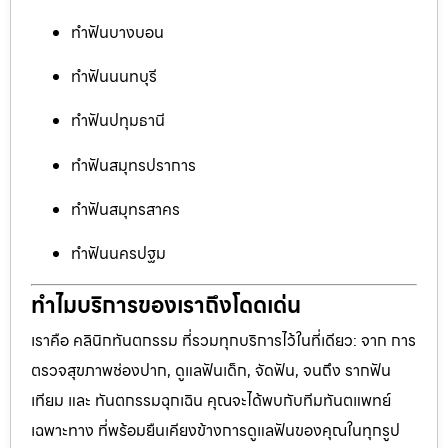
ทำฟันบางบอน
ทำฟันนนทบุรี
ทำฟันปทุมธานี
ทำฟันสมุทรปราการ
ทำฟันสมุทรสาคร
ทำฟันนครปฐม
ทำไมบริการของเราถึงโดดเด่น
เราคือ คลินิกทันตกรรม ที่รวมทุกบริการไว้ในที่เดียว: จาก การ
ตรวจสุขภาพช่องปาก, ดูแลฟันเด็ก, จัดฟัน, จนถึง รากฟัน
เทียม และ ทันตกรรมฉุกเฉิน คุณจะได้พบกับทีมทันตแพทย์
เฉพาะทาง ที่พร้อมยืนเคียงข้างการดูแลฟันของคุณในทุกรูป