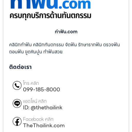
ทําฟัน.com
คลินิกทำฟัน คลินิกทันตกรรม จัดฟัน รักษารากฟัน ตรวจฟัน
ถอนฟัน ขูดหินปูน ทำฟันสวย
ติดต่อเรา
โทร คลิก
099-185-8000
แอดไลน์ คลิก
ID: @thethailink
Facebook คลิก
TheThailink.com