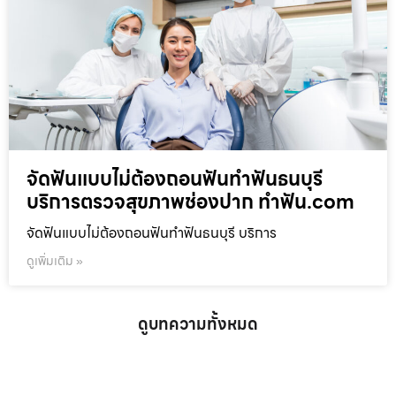
จัดฟันแบบไม่ต้องถอนฟันทำฟันธนบุรี
บริการตรวจสุขภาพช่องปาก ทำฟัน.com
จัดฟันแบบไม่ต้องถอนฟันทำฟันธนบุรี บริการ
ดูเพิ่มเติม »
ดูบทความทั้งหมด