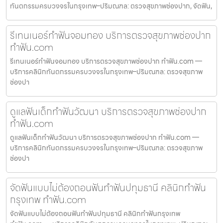
ทันตกรรมครบวงจรในกรุงเทพ–ปริมณฑล: ตรวจสุขภาพช่องปาก, จัดฟัน,
รีเทนเนอร์ทำฟันจอมทอง บริการตรวจสุขภาพช่องปาก
ทำฟัน.com
รีเทนเนอร์ทำฟันจอมทอง บริการตรวจสุขภาพช่องปาก ทำฟัน.com —
บริการคลินิกทันตกรรมครบวงจรในกรุงเทพ–ปริมณฑล: ตรวจสุขภาพ
ช่องปา
ดูแลฟันเด็กทำฟันวัฒนา บริการตรวจสุขภาพช่องปาก
ทำฟัน.com
ดูแลฟันเด็กทำฟันวัฒนา บริการตรวจสุขภาพช่องปาก ทำฟัน.com —
บริการคลินิกทันตกรรมครบวงจรในกรุงเทพ–ปริมณฑล: ตรวจสุขภาพ
ช่องปา
จัดฟันแบบไม่ต้องถอนฟันทำฟันปทุมธานี คลินิกทำฟัน
กรุงเทพ ทำฟัน.com
จัดฟันแบบไม่ต้องถอนฟันทำฟันปทุมธานี คลินิกทำฟันกรุงเทพ