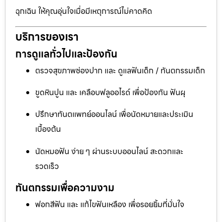
ฉุกเฉิน ให้คุณอุ่นใจเมื่อมีเหตุการณ์ไม่คาดคิด
บริการของเรา
การดูแลทั่วไปและป้องกัน
ตรวจสุขภาพช่องปาก และ ดูแลฟันเด็ก / ทันตกรรมเด็ก
ขูดหินปูน และ เคลือบฟลูออไรด์ เพื่อป้องกัน ฟันผุ
ปรึกษาทันตแพทย์ออนไลน์ เพื่อนัดหมายและประเมิน
เบื้องต้น
นัดหมอฟัน ง่าย ๆ ผ่านระบบออนไลน์ สะดวกและ
รวดเร็ว
ทันตกรรมเพื่อความงาม
ฟอกสีฟัน และ แก้ไขฟันเหลือง เพื่อรอยยิ้มที่มั่นใจ