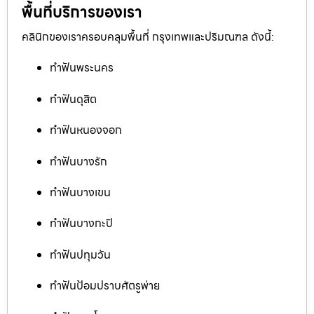
พื้นที่บริการของเรา
คลินิกของเราครอบคลุมพื้นที่ กรุงเทพและปริมณฑล ดังนี้:
ทำฟันพระนคร
ทำฟันดุสิต
ทำฟันหนองจอก
ทำฟันบางรัก
ทำฟันบางเขน
ทำฟันบางกะปิ
ทำฟันปทุมวัน
ทำฟันป้อมปราบศัตรูพ่าย