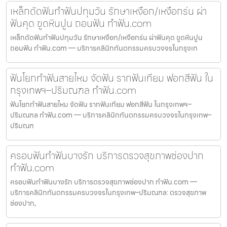
เหล็กดัดฟันทำฟันปทุมวัน รักษาเหงือก/เหงือกร่น ผ่า
ฟันคุด ขูดหินปูน ถอนฟัน ทำฟัน.com
เหล็กดัดฟันทำฟันปทุมวัน รักษาเหงือก/เหงือกร่น ผ่าฟันคุด ขูดหินปูน
ถอนฟัน ทำฟัน.com — บริการคลินิกทันตกรรมครบวงจรในกรุงเท
ฟันโยกทำฟันสายไหม จัดฟัน รากฟันเทียม ฟอกสีฟัน ใน
กรุงเทพฯ–ปริมณฑล ทำฟัน.com
ฟันโยกทำฟันสายไหม จัดฟัน รากฟันเทียม ฟอกสีฟัน ในกรุงเทพฯ–
ปริมณฑล ทำฟัน.com — บริการคลินิกทันตกรรมครบวงจรในกรุงเทพ–
ปริมณฑ
ครอบฟันทำฟันบางรัก บริการตรวจสุขภาพช่องปาก
ทำฟัน.com
ครอบฟันทำฟันบางรัก บริการตรวจสุขภาพช่องปาก ทำฟัน.com —
บริการคลินิกทันตกรรมครบวงจรในกรุงเทพ–ปริมณฑล: ตรวจสุขภาพ
ช่องปาก,