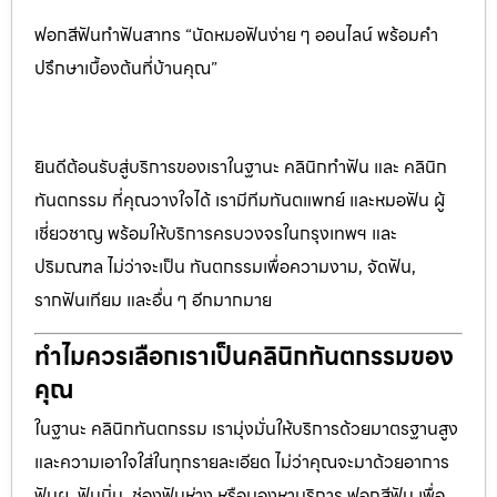
ฟอกสีฟันทำฟันสาทร “นัดหมอฟันง่าย ๆ ออนไลน์ พร้อมคำ
ปรึกษาเบื้องต้นที่บ้านคุณ”
ยินดีต้อนรับสู่บริการของเราในฐานะ คลินิกทำฟัน และ คลินิก
ทันตกรรม ที่คุณวางใจได้ เรามีทีมทันตแพทย์ และหมอฟัน ผู้
เชี่ยวชาญ พร้อมให้บริการครบวงจรในกรุงเทพฯ และ
ปริมณฑล ไม่ว่าจะเป็น ทันตกรรมเพื่อความงาม, จัดฟัน,
รากฟันเทียม และอื่น ๆ อีกมากมาย
ทำไมควรเลือกเราเป็นคลินิกทันตกรรมของ
คุณ
ในฐานะ คลินิกทันตกรรม เรามุ่งมั่นให้บริการด้วยมาตรฐานสูง
และความเอาใจใส่ในทุกรายละเอียด ไม่ว่าคุณจะมาด้วยอาการ
ฟันผุ, ฟันบิ่น, ช่องฟันห่าง หรือมองหาบริการ ฟอกสีฟัน เพื่อ