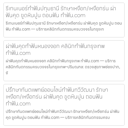
รีเทนเนอร์ทำฟันปทุมธานี รักษาเหงือก/เหงือกร่น ผ่า
ฟันคุด ขูดหินปูน ถอนฟัน ทำฟัน.com
รีเทนเนอร์ทำฟันปทุมธานี รักษาเหงือก/เหงือกร่น ผ่าฟันคุด ขูดหินปูน ถอน
ฟัน ทำฟัน.com — บริการคลินิกทันตกรรมครบวงจรในกรุงเท
ผ่าฟันคุดทำฟันหนองจอก คลินิกทำฟันกรุงเทพ
ทำฟัน.com
ผ่าฟันคุดทำฟันหนองจอก คลินิกทำฟันกรุงเทพ ทำฟัน.com — บริการ
คลินิกทันตกรรมครบวงจรในกรุงเทพ–ปริมณฑล: ตรวจสุขภาพช่องปาก,
จั
ปรึกษาทันตแพทย์ออนไลน์ทำฟันทวีวัฒนา รักษา
เหงือก/เหงือกร่น ผ่าฟันคุด ขูดหินปูน ถอนฟัน
ทำฟัน.com
ปรึกษาทันตแพทย์ออนไลน์ทำฟันทวีวัฒนา รักษาเหงือก/เหงือกร่น ผ่าฟัน
คุด ขูดหินปูน ถอนฟัน ทำฟัน.com — บริการคลินิกทันตกรรมครบ