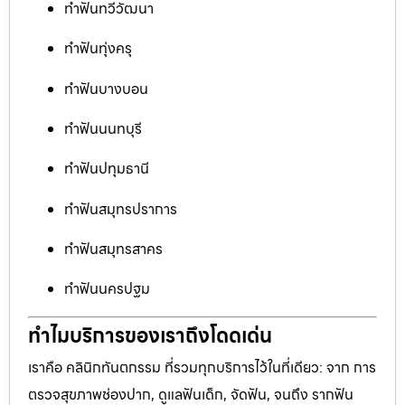
ทำฟันทวีวัฒนา
ทำฟันทุ่งครุ
ทำฟันบางบอน
ทำฟันนนทบุรี
ทำฟันปทุมธานี
ทำฟันสมุทรปราการ
ทำฟันสมุทรสาคร
ทำฟันนครปฐม
ทำไมบริการของเราถึงโดดเด่น
เราคือ คลินิกทันตกรรม ที่รวมทุกบริการไว้ในที่เดียว: จาก การ
ตรวจสุขภาพช่องปาก, ดูแลฟันเด็ก, จัดฟัน, จนถึง รากฟัน