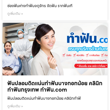
ช่องฟันห่างทำฟันจตุจักร จัดฟัน รากฟันเที
ดูเพิ่มเติม »
ฟันปลอมติดแน่นทำฟันบางกอกน้อย คลินิก
ทำฟันกรุงเทพ ทำฟัน.com
ฟันปลอมติดแน่นทำฟันบางกอกน้อย คลินิกทำฟั
ดูเพิ่มเติม »