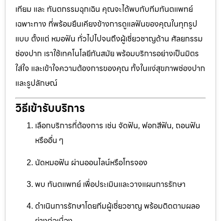
เทียม และ ทันตกรรมฉุกเฉิน คุณจะได้พบกับทีมทันตแพทย์
เฉพาะทาง ที่พร้อมยืนเคียงข้างการดูแลฟันของคุณในทุกรูป
แบบ ตั้งแต่ หมอฟัน ทั่วไปไปจนถึงผู้เชี่ยวชาญด้าน ศัลยกรรม
ช่องปาก เราใช้เทคโนโลยีทันสมัย พร้อมบริการอย่างเป็นมิตร
ใส่ใจ และเข้าใจความต้องการของคุณ ทั้งในแง่สุขภาพช่องปาก
และรูปลักษณ์
วิธีเข้ารับบริการ
เลือกบริการที่ต้องการ เช่น จัดฟัน, ฟอกสีฟัน, ถอนฟัน
หรืออื่น ๆ
นัดหมอฟัน ผ่านออนไลน์หรือโทรจอง
พบ ทันตแพทย์ เพื่อประเมินและวางแผนการรักษา
ดำเนินการรักษาโดยทีมผู้เชี่ยวชาญ พร้อมติดตามผลอ
ย่างต่อเนื่อง