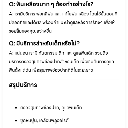
Q: ฟันเหลืองมาก ๆ ต้องทำอย่างไร?
A: เรามีบริการ ฟอกสีฟัน และ แก้ไขฟันเหลือง โดยใช้ขั้นตอนที่
ปลอดภัยและได้ผล พร้อมคำแนะนำดูแลหลังการรักษา เพื่อให้
รอยยิ้มของคุณสว่างขึ้น
Q: มีบริการสำหรับเด็กหรือไม่?
A: แน่นอน เรามี ทันตกรรมเด็ก และ ดูแลฟันเด็ก รวมถึง
บริการตรวจสุขภาพช่องปากสำหรับเด็ก เพื่อเริ่มต้นการดูแล
ฟันตั้งแต่ต้น เพื่อสุขภาพช่องปากที่ดีในระยะยาว
สรุปบริการ
ตรวจสุขภาพช่องปาก, ดูแลฟันเด็ก
ขูดหินปูน, เคลือบฟลูออไรด์