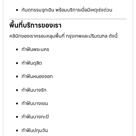
ทันตกรรมฉุกเฉิน พร้อมบริการเมื่อมีเหตุเร่งด่วน
พื้นที่บริการของเรา
คลินิกของเราครอบคลุมพื้นที่ กรุงเทพและปริมณฑล ดังนี้:
ทำฟันพระนคร
ทำฟันดุสิต
ทำฟันหนองจอก
ทำฟันบางรัก
ทำฟันบางเขน
ทำฟันบางกะปิ
ทำฟันปทุมวัน