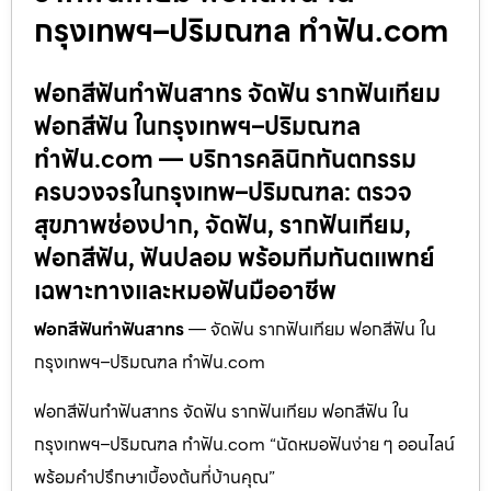
กรุงเทพฯ–ปริมณฑล ทำฟัน.com
ฟอกสีฟันทำฟันสาทร จัดฟัน รากฟันเทียม
ฟอกสีฟัน ในกรุงเทพฯ–ปริมณฑล
ทำฟัน.com — บริการคลินิกทันตกรรม
ครบวงจรในกรุงเทพ–ปริมณฑล: ตรวจ
สุขภาพช่องปาก, จัดฟัน, รากฟันเทียม,
ฟอกสีฟัน, ฟันปลอม พร้อมทีมทันตแพทย์
เฉพาะทางและหมอฟันมืออาชีพ
ฟอกสีฟันทำฟันสาทร
— จัดฟัน รากฟันเทียม ฟอกสีฟัน ใน
กรุงเทพฯ–ปริมณฑล ทำฟัน.com
ฟอกสีฟันทำฟันสาทร จัดฟัน รากฟันเทียม ฟอกสีฟัน ใน
กรุงเทพฯ–ปริมณฑล ทำฟัน.com “นัดหมอฟันง่าย ๆ ออนไลน์
พร้อมคำปรึกษาเบื้องต้นที่บ้านคุณ”