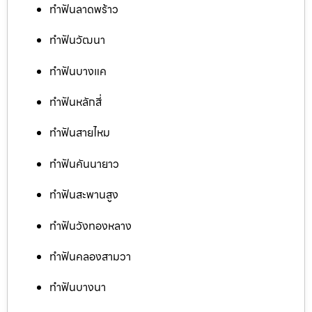
ทำฟันลาดพร้าว
ทำฟันวัฒนา
ทำฟันบางแค
ทำฟันหลักสี่
ทำฟันสายไหม
ทำฟันคันนายาว
ทำฟันสะพานสูง
ทำฟันวังทองหลาง
ทำฟันคลองสามวา
ทำฟันบางนา