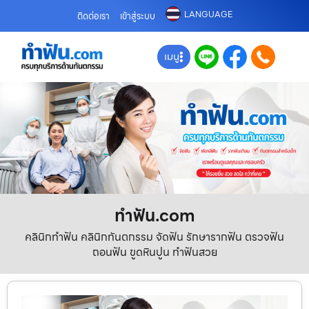
LANGUAGE
ติดต่อเรา
เข้าสู่ระบบ
เมนู
ทําฟัน.com
คลินิกทำฟัน คลินิกทันตกรรม จัดฟัน รักษารากฟัน ตรวจฟัน
ถอนฟัน ขูดหินปูน ทำฟันสวย