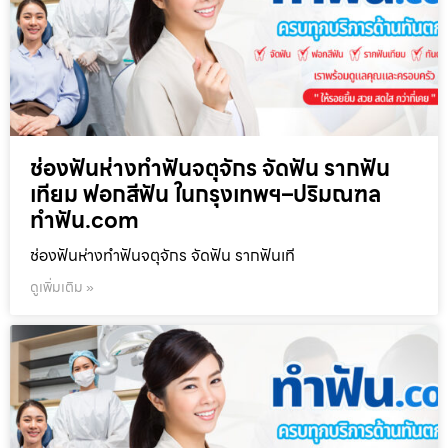
ช่องฟันห่างทำฟันจตุจักร จัดฟัน รากฟัน
เทียม ฟอกสีฟัน ในกรุงเทพฯ–ปริมณฑล
ทำฟัน.com
ช่องฟันห่างทำฟันจตุจักร จัดฟัน รากฟันเที
ดูเพิ่มเติม »