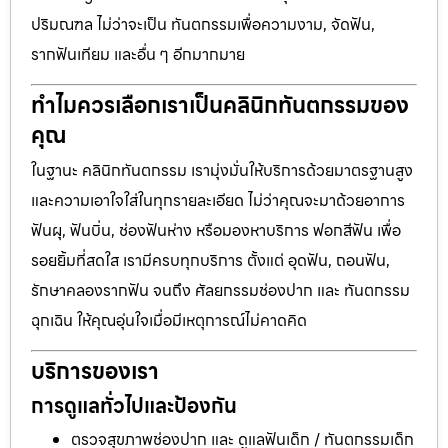
ปริมณฑล ไม่ว่าจะเป็น ทันตกรรมเพื่อความงาม, จัดฟัน,
รากฟันเทียม และอื่น ๆ อีกมากมาย
ทำไมควรเลือกเราเป็นคลินิกทันตกรรมของ
คุณ
ในฐานะ คลินิกทันตกรรม เรามุ่งมั่นให้บริการด้วยมาตรฐานสูง
และความเอาใจใส่ในทุกรายละเอียด ไม่ว่าคุณจะมาด้วยอาการ
ฟันผุ, ฟันบิ่น, ช่องฟันห่าง หรือมองหาบริการ ฟอกสีฟัน เพื่อ
รอยยิ้มที่สดใส เรามีครบทุกบริการ ตั้งแต่ อุดฟัน, ถอนฟัน,
รักษาคลองรากฟัน จนถึง ศัลยกรรมช่องปาก และ ทันตกรรม
ฉุกเฉิน ให้คุณอุ่นใจเมื่อมีเหตุการณ์ไม่คาดคิด
บริการของเรา
การดูแลทั่วไปและป้องกัน
ตรวจสุขภาพช่องปาก และ ดูแลฟันเด็ก / ทันตกรรมเด็ก