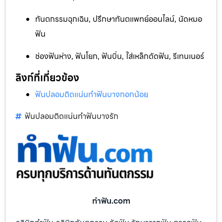
ทันตกรรมฉุกเฉิน, ปรึกษาทันตแพทย์ออนไลน์, นัดหมอ
ฟัน
ช่องฟันห่าง, ฟันโยก, ฟันบิ่น, ใส่เหล็กดัดฟัน, รีเทนเนอร์
ลิงก์ที่เกี่ยวข้อง
ฟันปลอมติดแน่นทำฟันบางกอกน้อย
ฟันปลอมติดแน่นทำฟันบางรัก
ทําฟัน.com