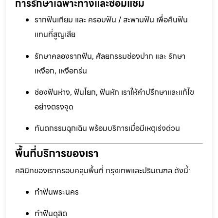
การรักษาเฉพาะทางและซ่อมแซม
รากฟันเทียม และ ครอบฟัน / สะพานฟัน เพื่อคืนฟัน
แทนที่สูญเสีย
รักษาคลองรากฟัน, ศัลยกรรมช่องปาก และ รักษา
เหงือก, เหงือกร่น
ช่องฟันห่าง, ฟันโยก, ฟันหัก เราให้คำปรึกษาและแก้ไข
อย่างตรงจุด
ทันตกรรมฉุกเฉิน พร้อมบริการเมื่อมีเหตุเร่งด่วน
พื้นที่บริการของเรา
คลินิกของเราครอบคลุมพื้นที่ กรุงเทพและปริมณฑล ดังนี้:
ทำฟันพระนคร
ทำฟันดุสิต