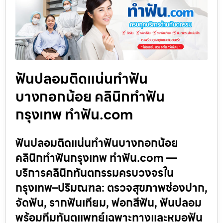
ฟันปลอมติดแน่นทำฟัน
บางกอกน้อย คลินิกทำฟัน
กรุงเทพ ทำฟัน.com
ฟันปลอมติดแน่นทำฟันบางกอกน้อย
คลินิกทำฟันกรุงเทพ ทำฟัน.com —
บริการคลินิกทันตกรรมครบวงจรใน
กรุงเทพ–ปริมณฑล: ตรวจสุขภาพช่องปาก,
จัดฟัน, รากฟันเทียม, ฟอกสีฟัน, ฟันปลอม
พร้อมทีมทันตแพทย์เฉพาะทางและหมอฟัน