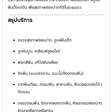
ฟันตั้งแต่ต้น เพื่อสุขภาพช่องปากที่ดีในระยะยาว
สรุปบริการ
ตรวจสุขภาพช่องปาก, ดูแลฟันเด็ก
ขูดหินปูน, เคลือบฟลูออไรด์
ฟอกสีฟัน, แก้ไขฟันเหลือง
จัดฟัน (แบบเร่งด่วน, แบบไม่ต้องถอนฟัน)
รากฟันเทียม, ครอบฟัน, สะพานฟัน, ฟันปลอมถอดได้ /
ติดแน่น
ถอด/ถอนฟัน, รักษาคลองรากฟัน, ศัลยกรรมช่องปาก,
รักษาเหงือก/เหงือกร่น