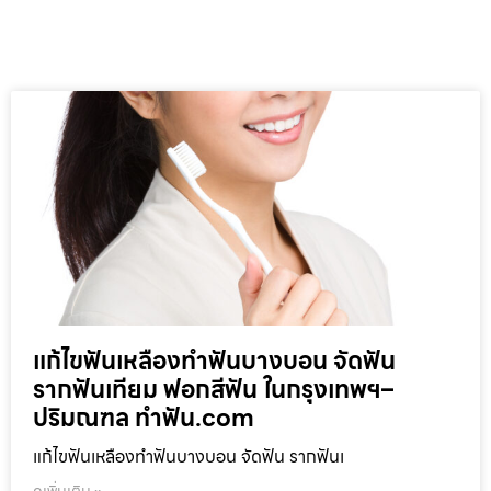
แก้ไขฟันเหลืองทำฟันบางบอน จัดฟัน
รากฟันเทียม ฟอกสีฟัน ในกรุงเทพฯ–
ปริมณฑล ทำฟัน.com
แก้ไขฟันเหลืองทำฟันบางบอน จัดฟัน รากฟันเ