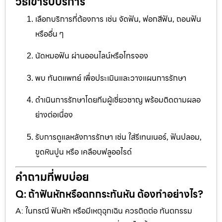
วิธีเข้ารับบริการ
เลือกบริการที่ต้องการ เช่น จัดฟัน, ฟอกสีฟัน, ถอนฟัน
หรืออื่น ๆ
นัดหมอฟัน ผ่านออนไลน์หรือโทรจอง
พบ ทันตแพทย์ เพื่อประเมินและวางแผนการรักษา
ดำเนินการรักษาโดยทีมผู้เชี่ยวชาญ พร้อมติดตามผลอ
ย่างต่อเนื่อง
รับการดูแลหลังการรักษา เช่น ใส่รีเทนเนอร์, ฟันปลอม,
ขูดหินปูน หรือ เคลือบฟลูออไรด์
คำถามที่พบบ่อย
Q: ถ้าฟันหักหรือตกกระทันหัน ต้องทำอย่างไร?
A: ในกรณี ฟันหัก หรือมีเหตุฉุกเฉิน ควรติดต่อ ทันตกรรม