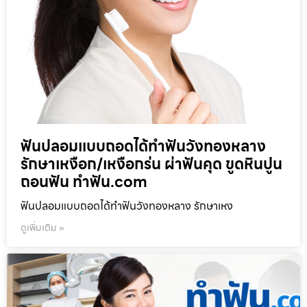
ฟันปลอมแบบถอดได้ทำฟันวังทองหลาง
รักษาเหงือก/เหงือกร่น ผ่าฟันคุด ขูดหินปูน
ถอนฟัน ทำฟัน.com
ฟันปลอมแบบถอดได้ทำฟันวังทองหลาง รักษาเหง
ดูเพิ่มเติม »