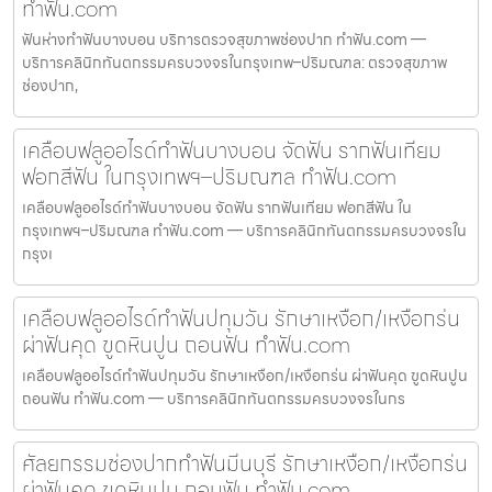
ทำฟัน.com
ฟันห่างทำฟันบางบอน บริการตรวจสุขภาพช่องปาก ทำฟัน.com —
บริการคลินิกทันตกรรมครบวงจรในกรุงเทพ–ปริมณฑล: ตรวจสุขภาพ
ช่องปาก,
เคลือบฟลูออไรด์ทำฟันบางบอน จัดฟัน รากฟันเทียม
ฟอกสีฟัน ในกรุงเทพฯ–ปริมณฑล ทำฟัน.com
เคลือบฟลูออไรด์ทำฟันบางบอน จัดฟัน รากฟันเทียม ฟอกสีฟัน ใน
กรุงเทพฯ–ปริมณฑล ทำฟัน.com — บริการคลินิกทันตกรรมครบวงจรใน
กรุงเ
เคลือบฟลูออไรด์ทำฟันปทุมวัน รักษาเหงือก/เหงือกร่น
ผ่าฟันคุด ขูดหินปูน ถอนฟัน ทำฟัน.com
เคลือบฟลูออไรด์ทำฟันปทุมวัน รักษาเหงือก/เหงือกร่น ผ่าฟันคุด ขูดหินปูน
ถอนฟัน ทำฟัน.com — บริการคลินิกทันตกรรมครบวงจรในกร
ศัลยกรรมช่องปากทำฟันมีนบุรี รักษาเหงือก/เหงือกร่น
ผ่าฟันคุด ขูดหินปูน ถอนฟัน ทำฟัน.com