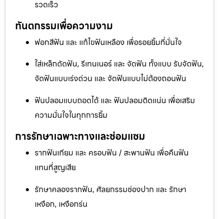
รวดเร็ว
ทันตกรรมเพื่อความงาม
ฟอกสีฟัน และ แก้ไขฟันเหลือง เพื่อรอยยิ้มที่มั่นใจ
ใส่เหล็กดัดฟัน, รีเทนเนอร์ และ จัดฟัน ทั้งแบบ รับจัดฟัน,
จัดฟันแบบเร่งด่วน และ จัดฟันแบบไม่ต้องถอนฟัน
ฟันปลอมแบบถอดได้ และ ฟันปลอมติดแน่น เพื่อเสริม
ความมั่นใจในทุกการยิ้ม
การรักษาเฉพาะทางและซ่อมแซม
รากฟันเทียม และ ครอบฟัน / สะพานฟัน เพื่อคืนฟัน
แทนที่สูญเสีย
รักษาคลองรากฟัน, ศัลยกรรมช่องปาก และ รักษา
เหงือก, เหงือกร่น