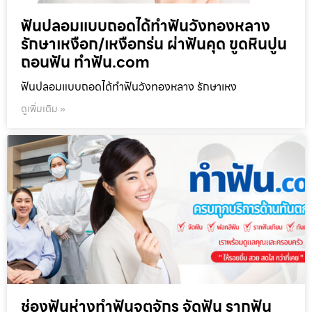
ฟันปลอมแบบถอดได้ทำฟันวังทองหลาง
รักษาเหงือก/เหงือกร่น ผ่าฟันคุด ขูดหินปูน
ถอนฟัน ทำฟัน.com
ฟันปลอมแบบถอดได้ทำฟันวังทองหลาง รักษาเหง
ดูเพิ่มเติม »
ช่องฟันห่างทำฟันจตุจักร จัดฟัน รากฟัน