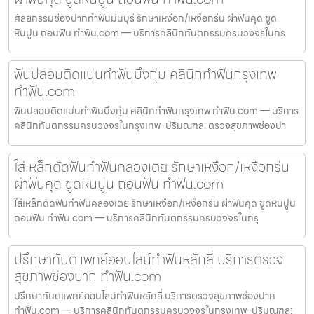
ศัลยกรรมช่องปากทำฟันมีนบุรี รักษาเหงือก/เหงือกร่น ผ่าฟันคุด ขูด
หินปูน ถอนฟัน ทำฟัน.com — บริการคลินิกทันตกรรมครบวงจรในกร
ฟันปลอมติดแน่นทำฟันบึงกุ่ม คลินิกทำฟันกรุงเทพ
ทำฟัน.com
ฟันปลอมติดแน่นทำฟันบึงกุ่ม คลินิกทำฟันกรุงเทพ ทำฟัน.com — บริการ
คลินิกทันตกรรมครบวงจรในกรุงเทพ–ปริมณฑล: ตรวจสุขภาพช่องปา
ใส่เหล็กดัดฟันทำฟันคลองเตย รักษาเหงือก/เหงือกร่น
ผ่าฟันคุด ขูดหินปูน ถอนฟัน ทำฟัน.com
ใส่เหล็กดัดฟันทำฟันคลองเตย รักษาเหงือก/เหงือกร่น ผ่าฟันคุด ขูดหินปูน
ถอนฟัน ทำฟัน.com — บริการคลินิกทันตกรรมครบวงจรในกรุ
ปรึกษาทันตแพทย์ออนไลน์ทำฟันหลักสี่ บริการตรวจ
สุขภาพช่องปาก ทำฟัน.com
ปรึกษาทันตแพทย์ออนไลน์ทำฟันหลักสี่ บริการตรวจสุขภาพช่องปาก
ทำฟัน.com — บริการคลินิกทันตกรรมครบวงจรในกรุงเทพ–ปริมณฑล: