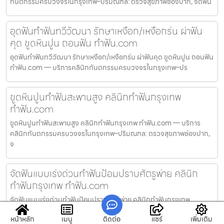
ทันตกรรมครบวงจรในกรุงเทพ–ปริมณฑล: ตรวจสุขภาพช่องปาก, จัดฟัน
อุดฟันทำฟันทวีวัฒนา รักษาเหงือก/เหงือกร่น ผ่าฟัน
คุด ขูดหินปูน ถอนฟัน ทำฟัน.com
อุดฟันทำฟันทวีวัฒนา รักษาเหงือก/เหงือกร่น ผ่าฟันคุด ขูดหินปูน ถอนฟัน
ทำฟัน.com — บริการคลินิกทันตกรรมครบวงจรในกรุงเทพ–ปร
ขูดหินปูนทำฟันสะพานสูง คลินิกทำฟันกรุงเทพ
ทำฟัน.com
ขูดหินปูนทำฟันสะพานสูง คลินิกทำฟันกรุงเทพ ทำฟัน.com — บริการ
คลินิกทันตกรรมครบวงจรในกรุงเทพ–ปริมณฑล: ตรวจสุขภาพช่องปาก,
จ
จัดฟันแบบเร่งด่วนทำฟันป้อมปราบศัตรูพ่าย คลินิก
ทำฟันกรุงเทพ ทำฟัน.com
จัดฟันแบบเร่งด่วนทำฟันป้อมปราบศัตรูพ่าย คลินิกทำฟันกรุงเทพ
ทำฟัน.com — บริการคลินิกทันตกรรมครบวงจรในกรุงเทพ–ปริมณฑล:
หน้าหลัก
เมนู
ติดต่อ
แชร์
เพิ่มเติม
ตรว