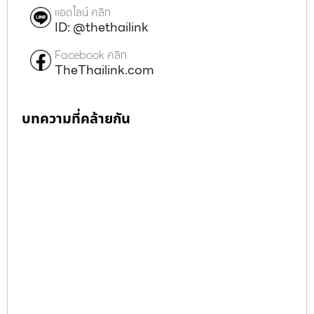
แอดไลน์ คลิก
ID: @thethailink
Facebook คลิก
TheThailink.com
บทความที่คล้ายกัน