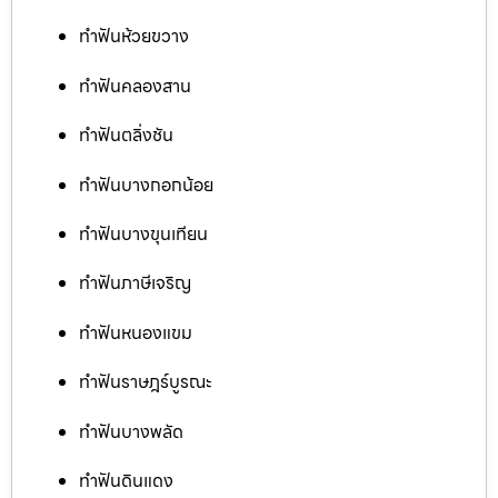
ทำฟันห้วยขวาง
ทำฟันคลองสาน
ทำฟันตลิ่งชัน
ทำฟันบางกอกน้อย
ทำฟันบางขุนเทียน
ทำฟันภาษีเจริญ
ทำฟันหนองแขม
ทำฟันราษฎร์บูรณะ
ทำฟันบางพลัด
ทำฟันดินแดง