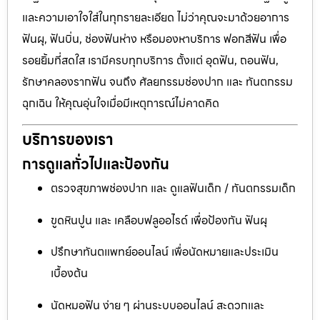
และความเอาใจใส่ในทุกรายละเอียด ไม่ว่าคุณจะมาด้วยอาการ
ฟันผุ, ฟันบิ่น, ช่องฟันห่าง หรือมองหาบริการ ฟอกสีฟัน เพื่อ
รอยยิ้มที่สดใส เรามีครบทุกบริการ ตั้งแต่ อุดฟัน, ถอนฟัน,
รักษาคลองรากฟัน จนถึง ศัลยกรรมช่องปาก และ ทันตกรรม
ฉุกเฉิน ให้คุณอุ่นใจเมื่อมีเหตุการณ์ไม่คาดคิด
บริการของเรา
การดูแลทั่วไปและป้องกัน
ตรวจสุขภาพช่องปาก และ ดูแลฟันเด็ก / ทันตกรรมเด็ก
ขูดหินปูน และ เคลือบฟลูออไรด์ เพื่อป้องกัน ฟันผุ
ปรึกษาทันตแพทย์ออนไลน์ เพื่อนัดหมายและประเมิน
เบื้องต้น
นัดหมอฟัน ง่าย ๆ ผ่านระบบออนไลน์ สะดวกและ