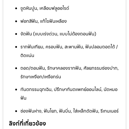
ขูดหินปูน, เคลือบฟลูออไรด์
ฟอกสีฟัน, แก้ไขฟันเหลือง
จัดฟัน (แบบเร่งด่วน, แบบไม่ต้องถอนฟัน)
รากฟันเทียม, ครอบฟัน, สะพานฟัน, ฟันปลอมถอดได้ /
ติดแน่น
ถอด/ถอนฟัน, รักษาคลองรากฟัน, ศัลยกรรมช่องปาก,
รักษาเหงือก/เหงือกร่น
ทันตกรรมฉุกเฉิน, ปรึกษาทันตแพทย์ออนไลน์, นัดหมอ
ฟัน
ช่องฟันห่าง, ฟันโยก, ฟันบิ่น, ใส่เหล็กดัดฟัน, รีเทนเนอร์
ลิงก์ที่เกี่ยวข้อง