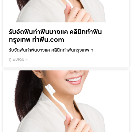
รับจัดฟันทำฟันบางแค คลินิกทำฟัน
กรุงเทพ ทำฟัน.com
รับจัดฟันทำฟันบางแค คลินิกทำฟันกรุงเทพ ท
ดูเพิ่มเติม »