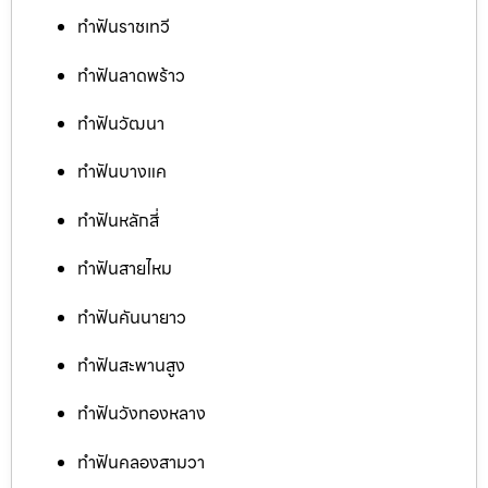
ทำฟันราชเทวี
ทำฟันลาดพร้าว
ทำฟันวัฒนา
ทำฟันบางแค
ทำฟันหลักสี่
ทำฟันสายไหม
ทำฟันคันนายาว
ทำฟันสะพานสูง
ทำฟันวังทองหลาง
ทำฟันคลองสามวา