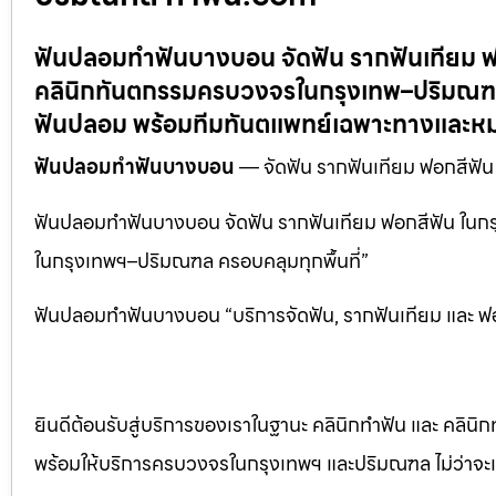
ฟันปลอมทำฟันบางบอน จัดฟัน รากฟันเทียม 
คลินิกทันตกรรมครบวงจรในกรุงเทพ–ปริมณฑล:
ฟันปลอม พร้อมทีมทันตแพทย์เฉพาะทางและหม
ฟันปลอมทำฟันบางบอน
— จัดฟัน รากฟันเทียม ฟอกสีฟั
ฟันปลอมทำฟันบางบอน จัดฟัน รากฟันเทียม ฟอกสีฟัน ในกร
ในกรุงเทพฯ–ปริมณฑล ครอบคลุมทุกพื้นที่”
ฟันปลอมทำฟันบางบอน “บริการจัดฟัน, รากฟันเทียม และ ฟอ
ยินดีต้อนรับสู่บริการของเราในฐานะ คลินิกทำฟัน และ คลินิก
พร้อมให้บริการครบวงจรในกรุงเทพฯ และปริมณฑล ไม่ว่าจะเป