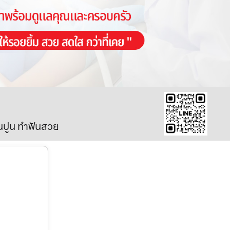
ินปูน ทำฟันสวย