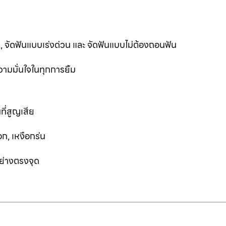
ฟัน, จัดฟันแบบเร่งด่วน และ จัดฟันแบบไม่ต้องถอนฟัน
ามมั่นใจในทุกการยิ้ม
ที่สูญเสีย
ก, เหงือกร่น
อย่างตรงจุด