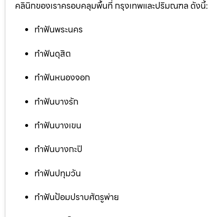
คลินิกของเราครอบคลุมพื้นที่ กรุงเทพและปริมณฑล ดังนี้:
ทำฟันพระนคร
ทำฟันดุสิต
ทำฟันหนองจอก
ทำฟันบางรัก
ทำฟันบางเขน
ทำฟันบางกะปิ
ทำฟันปทุมวัน
ทำฟันป้อมปราบศัตรูพ่าย