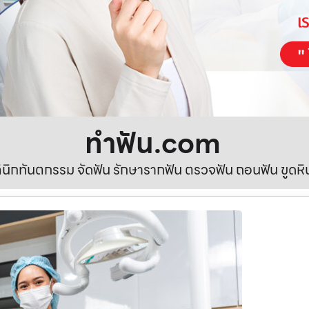
ทําฟัน.com
ลินิกทันตกรรม จัดฟัน รักษารากฟัน ตรวจฟัน ถอนฟัน ขูดห