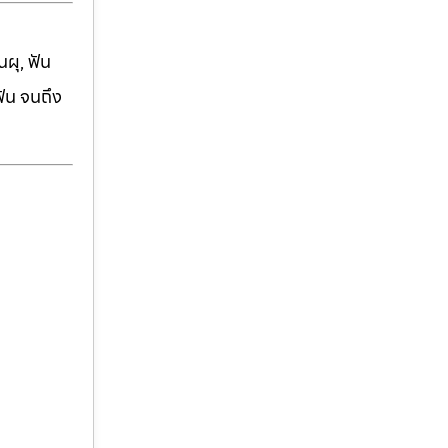
ผุ, ฟัน
ฟัน จนถึง