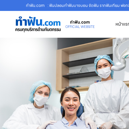
ทําฟัน.com
: ฟันปลอมทำฟันบางบอน จัดฟัน รากฟันเทียม ฟอก
ทําฟัน.com
หน้าแร
OFFICIAL WEBSITE