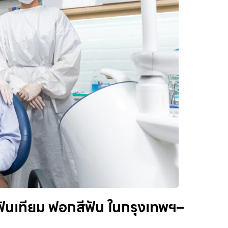
นเทียม ฟอกสีฟัน ในกรุงเทพฯ–