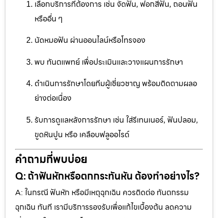
เลือกบริการที่ต้องการ เช่น จัดฟัน, ฟอกสีฟัน, ถอนฟัน
หรืออื่น ๆ
นัดหมอฟัน ผ่านออนไลน์หรือโทรจอง
พบ ทันตแพทย์ เพื่อประเมินและวางแผนการรักษา
ดำเนินการรักษาโดยทีมผู้เชี่ยวชาญ พร้อมติดตามผลอ
ย่างต่อเนื่อง
รับการดูแลหลังการรักษา เช่น ใส่รีเทนเนอร์, ฟันปลอม,
ขูดหินปูน หรือ เคลือบฟลูออไรด์
คำถามที่พบบ่อย
Q: ถ้าฟันหักหรือตกกระทันหัน ต้องทำอย่างไร?
A: ในกรณี ฟันหัก หรือมีเหตุฉุกเฉิน ควรติดต่อ ทันตกรรม
ฉุกเฉิน ทันที เรามีบริการรองรับเพื่อแก้ไขเบื้องต้น ลดความ