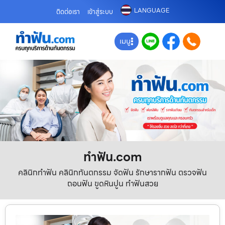
LANGUAGE
ติดต่อเรา
เข้าสู่ระบบ
เมนู
ทําฟัน.com
คลินิกทำฟัน คลินิกทันตกรรม จัดฟัน รักษารากฟัน ตรวจฟัน
ถอนฟัน ขูดหินปูน ทำฟันสวย