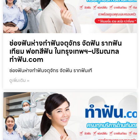
ช่องฟันห่างทำฟันจตุจักร จัดฟัน รากฟัน
เทียม ฟอกสีฟัน ในกรุงเทพฯ–ปริมณฑล
ทำฟัน.com
ช่องฟันห่างทำฟันจตุจักร จัดฟัน รากฟันเที
ดูเพิ่มเติม »