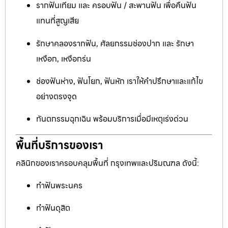
รากฟันเทียม และ ครอบฟัน / สะพานฟัน เพื่อคืนฟัน
แทนที่สูญเสีย
รักษาคลองรากฟัน, ศัลยกรรมช่องปาก และ รักษา
เหงือก, เหงือกร่น
ช่องฟันห่าง, ฟันโยก, ฟันหัก เราให้คำปรึกษาและแก้ไข
อย่างตรงจุด
ทันตกรรมฉุกเฉิน พร้อมบริการเมื่อมีเหตุเร่งด่วน
พื้นที่บริการของเรา
คลินิกของเราครอบคลุมพื้นที่ กรุงเทพและปริมณฑล ดังนี้:
ทำฟันพระนคร
ทำฟันดุสิต