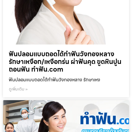
ฟันปลอมแบบถอดได้ทำฟันวังทองหลาง
รักษาเหงือก/เหงือกร่น ผ่าฟันคุด ขูดหินปูน
ถอนฟัน ทำฟัน.com
ฟันปลอมแบบถอดได้ทำฟันวังทองหลาง รักษาเหง
ดูเพิ่มเติม »