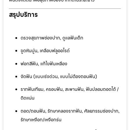
สรุปบริการ
ตรวจสุขภาพช่องปาก, ดูแลฟันเด็ก
ขูดหินปูน, เคลือบฟลูออไรด์
ฟอกสีฟัน, แก้ไขฟันเหลือง
จัดฟัน (แบบเร่งด่วน, แบบไม่ต้องถอนฟัน)
รากฟันเทียม, ครอบฟัน, สะพานฟัน, ฟันปลอมถอดได้ /
ติดแน่น
ถอด/ถอนฟัน, รักษาคลองรากฟัน, ศัลยกรรมช่องปาก,
รักษาเหงือก/เหงือกร่น