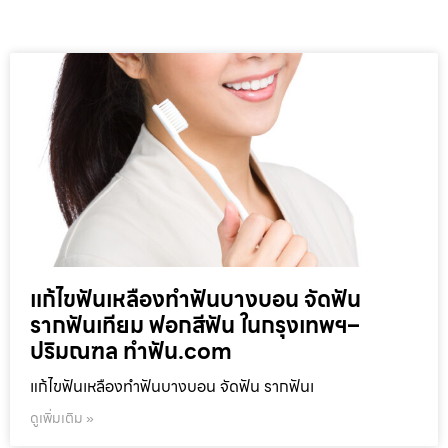
แก้ไขฟันเหลืองทำฟันบางบอน จัดฟัน
รากฟันเทียม ฟอกสีฟัน ในกรุงเทพฯ–
ปริมณฑล ทำฟัน.com
แก้ไขฟันเหลืองทำฟันบางบอน จัดฟัน รากฟันเ
ดูเพิ่มเติม »