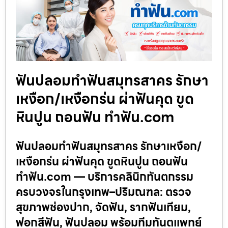
ฟันปลอมทำฟันสมุทรสาคร รักษา
เหงือก/เหงือกร่น ผ่าฟันคุด ขูด
หินปูน ถอนฟัน ทำฟัน.com
ฟันปลอมทำฟันสมุทรสาคร รักษาเหงือก/
เหงือกร่น ผ่าฟันคุด ขูดหินปูน ถอนฟัน
ทำฟัน.com — บริการคลินิกทันตกรรม
ครบวงจรในกรุงเทพ–ปริมณฑล: ตรวจ
สุขภาพช่องปาก, จัดฟัน, รากฟันเทียม,
ฟอกสีฟัน, ฟันปลอม พร้อมทีมทันตแพทย์