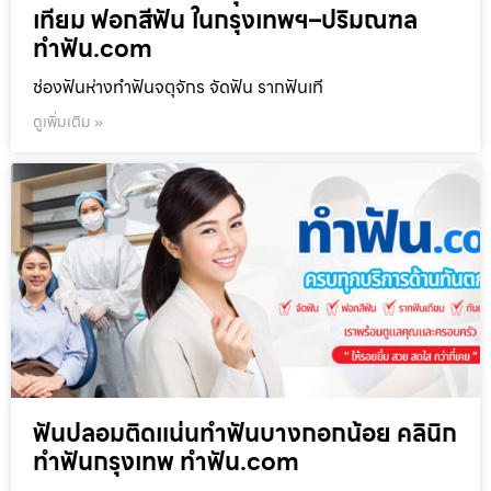
เทียม ฟอกสีฟัน ในกรุงเทพฯ–ปริมณฑล
ทำฟัน.com
ช่องฟันห่างทำฟันจตุจักร จัดฟัน รากฟันเที
ดูเพิ่มเติม »
ฟันปลอมติดแน่นทำฟันบางกอกน้อย คลินิก
ทำฟันกรุงเทพ ทำฟัน.com