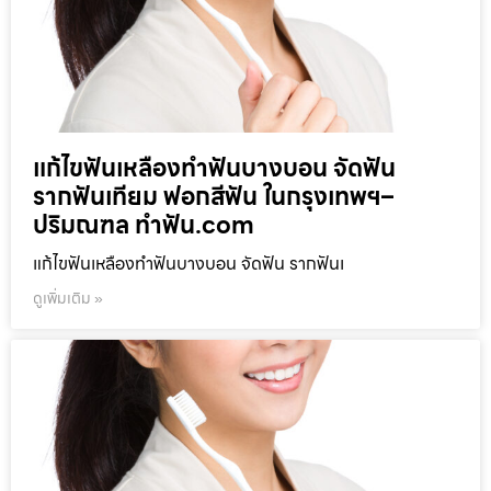
แก้ไขฟันเหลืองทำฟันบางบอน จัดฟัน
รากฟันเทียม ฟอกสีฟัน ในกรุงเทพฯ–
ปริมณฑล ทำฟัน.com
แก้ไขฟันเหลืองทำฟันบางบอน จัดฟัน รากฟันเ
ดูเพิ่มเติม »