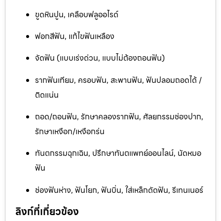
ขูดหินปูน, เคลือบฟลูออไรด์
ฟอกสีฟัน, แก้ไขฟันเหลือง
จัดฟัน (แบบเร่งด่วน, แบบไม่ต้องถอนฟัน)
รากฟันเทียม, ครอบฟัน, สะพานฟัน, ฟันปลอมถอดได้ /
ติดแน่น
ถอด/ถอนฟัน, รักษาคลองรากฟัน, ศัลยกรรมช่องปาก,
รักษาเหงือก/เหงือกร่น
ทันตกรรมฉุกเฉิน, ปรึกษาทันตแพทย์ออนไลน์, นัดหมอ
ฟัน
ช่องฟันห่าง, ฟันโยก, ฟันบิ่น, ใส่เหล็กดัดฟัน, รีเทนเนอร์
ลิงก์ที่เกี่ยวข้อง