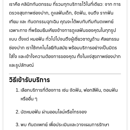
เราคือ คลินิกทันตกรรม ที่รวมทุกบริการไว้ในที่เดียว: จาก การ
ตรวจสุขภาพช่องปาก, ดูแลฟันเด็ก, จัดฟัน, จนถึง รากฟัน
เทียม และ ทันตกรรมฉุกเฉิน คุณจะได้พบกับทีมทันตแพทย์
เฉพาะทาง ที่พร้อมยืนเคียงข้างการดูแลฟันของคุณในทุกรูป
แบบ ตั้งแต่ หมอฟัน ทั่วไปไปจนถึงผู้เชี่ยวชาญด้าน ศัลยกรรม
ช่องปาก เราใช้เทคโนโลยีทันสมัย พร้อมบริการอย่างเป็นมิตร
ใส่ใจ และเข้าใจความต้องการของคุณ ทั้งในแง่สุขภาพช่องปาก
และรูปลักษณ์
วิธีเข้ารับบริการ
เลือกบริการที่ต้องการ เช่น จัดฟัน, ฟอกสีฟัน, ถอนฟัน
หรืออื่น ๆ
นัดหมอฟัน ผ่านออนไลน์หรือโทรจอง
พบ ทันตแพทย์ เพื่อประเมินและวางแผนการรักษา