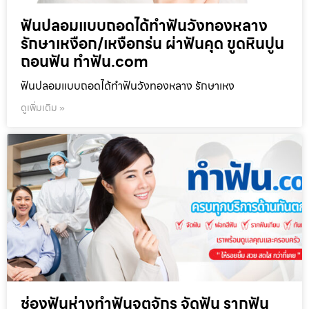
ฟันปลอมแบบถอดได้ทำฟันวังทองหลาง
รักษาเหงือก/เหงือกร่น ผ่าฟันคุด ขูดหินปูน
ถอนฟัน ทำฟัน.com
ฟันปลอมแบบถอดได้ทำฟันวังทองหลาง รักษาเหง
ดูเพิ่มเติม »
ช่องฟันห่างทำฟันจตุจักร จัดฟัน รากฟัน