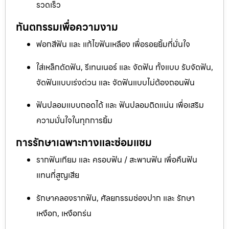
รวดเร็ว
ทันตกรรมเพื่อความงาม
ฟอกสีฟัน และ แก้ไขฟันเหลือง เพื่อรอยยิ้มที่มั่นใจ
ใส่เหล็กดัดฟัน, รีเทนเนอร์ และ จัดฟัน ทั้งแบบ รับจัดฟัน,
จัดฟันแบบเร่งด่วน และ จัดฟันแบบไม่ต้องถอนฟัน
ฟันปลอมแบบถอดได้ และ ฟันปลอมติดแน่น เพื่อเสริม
ความมั่นใจในทุกการยิ้ม
การรักษาเฉพาะทางและซ่อมแซม
รากฟันเทียม และ ครอบฟัน / สะพานฟัน เพื่อคืนฟัน
แทนที่สูญเสีย
รักษาคลองรากฟัน, ศัลยกรรมช่องปาก และ รักษา
เหงือก, เหงือกร่น