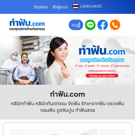
LANGUAGE
ติดต่อเรา
เข้าสู่ระบบ
เมนู
ทําฟัน.com
คลินิกทำฟัน คลินิกทันตกรรม จัดฟัน รักษารากฟัน ตรวจฟัน
ถอนฟัน ขูดหินปูน ทำฟันสวย