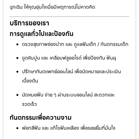
ฉุกเฉิน ให้คุณอุ่นใจเมื่อมีเหตุการณ์ไม่คาดคิด
บริการของเรา
การดูแลทั่วไปและป้องกัน
ตรวจสุขภาพช่องปาก และ ดูแลฟันเด็ก / ทันตกรรมเด็ก
ขูดหินปูน และ เคลือบฟลูออไรด์ เพื่อป้องกัน ฟันผุ
ปรึกษาทันตแพทย์ออนไลน์ เพื่อนัดหมายและประเมิน
เบื้องต้น
นัดหมอฟัน ง่าย ๆ ผ่านระบบออนไลน์ สะดวกและ
รวดเร็ว
ทันตกรรมเพื่อความงาม
ฟอกสีฟัน และ แก้ไขฟันเหลือง เพื่อรอยยิ้มที่มั่นใจ