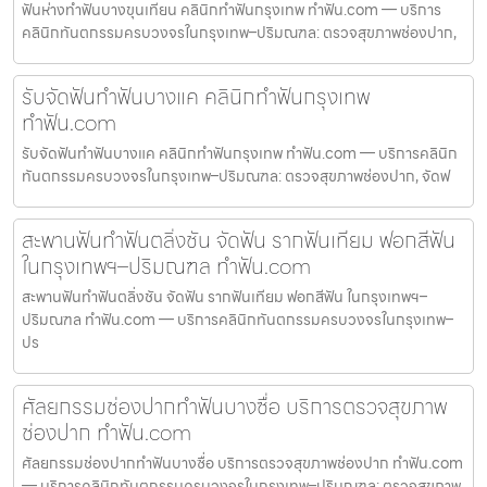
ฟันห่างทำฟันบางขุนเทียน คลินิกทำฟันกรุงเทพ ทำฟัน.com — บริการ
คลินิกทันตกรรมครบวงจรในกรุงเทพ–ปริมณฑล: ตรวจสุขภาพช่องปาก,
รับจัดฟันทำฟันบางแค คลินิกทำฟันกรุงเทพ
ทำฟัน.com
รับจัดฟันทำฟันบางแค คลินิกทำฟันกรุงเทพ ทำฟัน.com — บริการคลินิก
ทันตกรรมครบวงจรในกรุงเทพ–ปริมณฑล: ตรวจสุขภาพช่องปาก, จัดฟ
สะพานฟันทำฟันตลิ่งชัน จัดฟัน รากฟันเทียม ฟอกสีฟัน
ในกรุงเทพฯ–ปริมณฑล ทำฟัน.com
สะพานฟันทำฟันตลิ่งชัน จัดฟัน รากฟันเทียม ฟอกสีฟัน ในกรุงเทพฯ–
ปริมณฑล ทำฟัน.com — บริการคลินิกทันตกรรมครบวงจรในกรุงเทพ–
ปร
ศัลยกรรมช่องปากทำฟันบางซื่อ บริการตรวจสุขภาพ
ช่องปาก ทำฟัน.com
ศัลยกรรมช่องปากทำฟันบางซื่อ บริการตรวจสุขภาพช่องปาก ทำฟัน.com
— บริการคลินิกทันตกรรมครบวงจรในกรุงเทพ–ปริมณฑล: ตรวจสุขภาพ