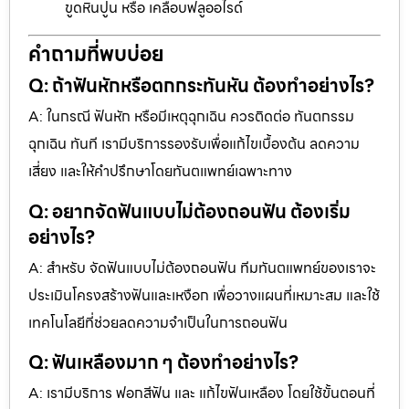
ขูดหินปูน หรือ เคลือบฟลูออไรด์
คำถามที่พบบ่อย
Q: ถ้าฟันหักหรือตกกระทันหัน ต้องทำอย่างไร?
A: ในกรณี ฟันหัก หรือมีเหตุฉุกเฉิน ควรติดต่อ ทันตกรรม
ฉุกเฉิน ทันที เรามีบริการรองรับเพื่อแก้ไขเบื้องต้น ลดความ
เสี่ยง และให้คำปรึกษาโดยทันตแพทย์เฉพาะทาง
Q: อยากจัดฟันแบบไม่ต้องถอนฟัน ต้องเริ่ม
อย่างไร?
A: สำหรับ จัดฟันแบบไม่ต้องถอนฟัน ทีมทันตแพทย์ของเราจะ
ประเมินโครงสร้างฟันและเหงือก เพื่อวางแผนที่เหมาะสม และใช้
เทคโนโลยีที่ช่วยลดความจำเป็นในการถอนฟัน
Q: ฟันเหลืองมาก ๆ ต้องทำอย่างไร?
A: เรามีบริการ ฟอกสีฟัน และ แก้ไขฟันเหลือง โดยใช้ขั้นตอนที่