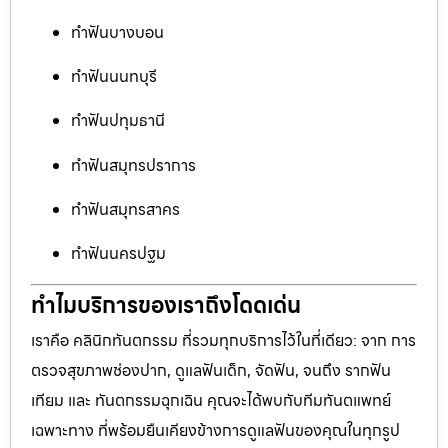
ทำฟันบางบอน
ทำฟันนนทบุรี
ทำฟันปทุมธานี
ทำฟันสมุทรปราการ
ทำฟันสมุทรสาคร
ทำฟันนครปฐม
ทำไมบริการของเราถึงโดดเด่น
เราคือ คลินิกทันตกรรม ที่รวมทุกบริการไว้ในที่เดียว: จาก การ
ตรวจสุขภาพช่องปาก, ดูแลฟันเด็ก, จัดฟัน, จนถึง รากฟัน
เทียม และ ทันตกรรมฉุกเฉิน คุณจะได้พบกับทีมทันตแพทย์
เฉพาะทาง ที่พร้อมยืนเคียงข้างการดูแลฟันของคุณในทุกรูป