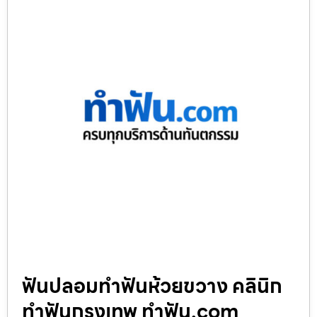
ฟันปลอมทำฟันห้วยขวาง คลินิก
ทำฟันกรุงเทพ ทำฟัน.com