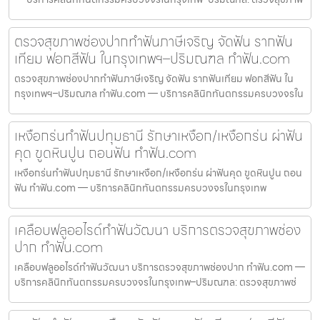
ตรวจสุขภาพช่องปากทำฟันภาษีเจริญ จัดฟัน รากฟัน
เทียม ฟอกสีฟัน ในกรุงเทพฯ–ปริมณฑล ทำฟัน.com
ตรวจสุขภาพช่องปากทำฟันภาษีเจริญ จัดฟัน รากฟันเทียม ฟอกสีฟัน ใน
กรุงเทพฯ–ปริมณฑล ทำฟัน.com — บริการคลินิกทันตกรรมครบวงจรใน
เหงือกร่นทำฟันปทุมธานี รักษาเหงือก/เหงือกร่น ผ่าฟัน
คุด ขูดหินปูน ถอนฟัน ทำฟัน.com
เหงือกร่นทำฟันปทุมธานี รักษาเหงือก/เหงือกร่น ผ่าฟันคุด ขูดหินปูน ถอน
ฟัน ทำฟัน.com — บริการคลินิกทันตกรรมครบวงจรในกรุงเทพ
เคลือบฟลูออไรด์ทำฟันวัฒนา บริการตรวจสุขภาพช่อง
ปาก ทำฟัน.com
เคลือบฟลูออไรด์ทำฟันวัฒนา บริการตรวจสุขภาพช่องปาก ทำฟัน.com —
บริการคลินิกทันตกรรมครบวงจรในกรุงเทพ–ปริมณฑล: ตรวจสุขภาพช่