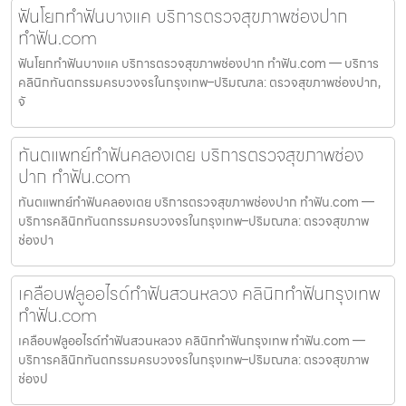
ฟันโยกทำฟันบางแค บริการตรวจสุขภาพช่องปาก
ทำฟัน.com
ฟันโยกทำฟันบางแค บริการตรวจสุขภาพช่องปาก ทำฟัน.com — บริการ
คลินิกทันตกรรมครบวงจรในกรุงเทพ–ปริมณฑล: ตรวจสุขภาพช่องปาก,
จั
ทันตแพทย์ทำฟันคลองเตย บริการตรวจสุขภาพช่อง
ปาก ทำฟัน.com
ทันตแพทย์ทำฟันคลองเตย บริการตรวจสุขภาพช่องปาก ทำฟัน.com —
บริการคลินิกทันตกรรมครบวงจรในกรุงเทพ–ปริมณฑล: ตรวจสุขภาพ
ช่องปา
เคลือบฟลูออไรด์ทำฟันสวนหลวง คลินิกทำฟันกรุงเทพ
ทำฟัน.com
เคลือบฟลูออไรด์ทำฟันสวนหลวง คลินิกทำฟันกรุงเทพ ทำฟัน.com —
บริการคลินิกทันตกรรมครบวงจรในกรุงเทพ–ปริมณฑล: ตรวจสุขภาพ
ช่องป