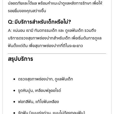
ปลอดภัยและได้ผล พร้อมคำแนะนำดูแลหลังการรักษา เพื่อให้
รอยยิ้มของคุณสว่างขึ้น
Q: มีบริการสำหรับเด็กหรือไม่?
A: แน่นอน เรามี ทันตกรรมเด็ก และ ดูแลฟันเด็ก รวมถึง
บริการตรวจสุขภาพช่องปากสำหรับเด็ก เพื่อเริ่มต้นการดูแล
ฟันตั้งแต่ต้น เพื่อสุขภาพช่องปากที่ดีในระยะยาว
สรุปบริการ
ตรวจสุขภาพช่องปาก, ดูแลฟันเด็ก
ขูดหินปูน, เคลือบฟลูออไรด์
ฟอกสีฟัน, แก้ไขฟันเหลือง
จัดฟัน (แบบเร่งด่วน, แบบไม่ต้องถอนฟัน)