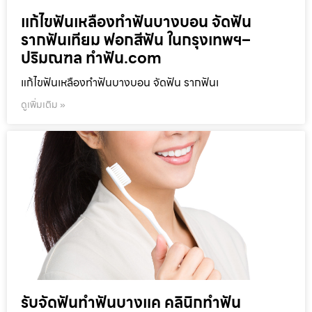
แก้ไขฟันเหลืองทำฟันบางบอน จัดฟัน
รากฟันเทียม ฟอกสีฟัน ในกรุงเทพฯ–
ปริมณฑล ทำฟัน.com
แก้ไขฟันเหลืองทำฟันบางบอน จัดฟัน รากฟันเ
ดูเพิ่มเติม »
รับจัดฟันทำฟันบางแค คลินิกทำฟัน