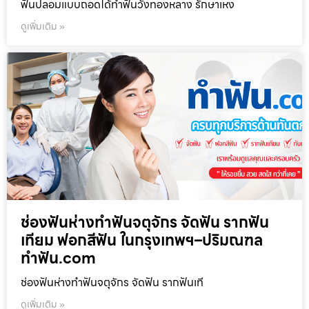
ฟันปลอมแบบถอดได้ทำฟันวังทองหลาง รักษาเหง
ดูเพิ่มเติม »
ช่องฟันห่างทำฟันจตุจักร จัดฟัน รากฟัน
เทียม ฟอกสีฟัน ในกรุงเทพฯ–ปริมณฑล
ทำฟัน.com
ช่องฟันห่างทำฟันจตุจักร จัดฟัน รากฟันเที
ดูเพิ่มเติม »