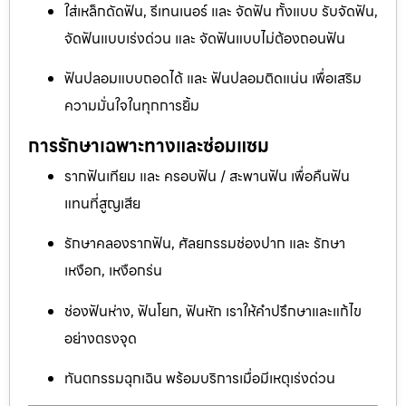
ใส่เหล็กดัดฟัน, รีเทนเนอร์ และ จัดฟัน ทั้งแบบ รับจัดฟัน,
จัดฟันแบบเร่งด่วน และ จัดฟันแบบไม่ต้องถอนฟัน
ฟันปลอมแบบถอดได้ และ ฟันปลอมติดแน่น เพื่อเสริม
ความมั่นใจในทุกการยิ้ม
การรักษาเฉพาะทางและซ่อมแซม
รากฟันเทียม และ ครอบฟัน / สะพานฟัน เพื่อคืนฟัน
แทนที่สูญเสีย
รักษาคลองรากฟัน, ศัลยกรรมช่องปาก และ รักษา
เหงือก, เหงือกร่น
ช่องฟันห่าง, ฟันโยก, ฟันหัก เราให้คำปรึกษาและแก้ไข
อย่างตรงจุด
ทันตกรรมฉุกเฉิน พร้อมบริการเมื่อมีเหตุเร่งด่วน