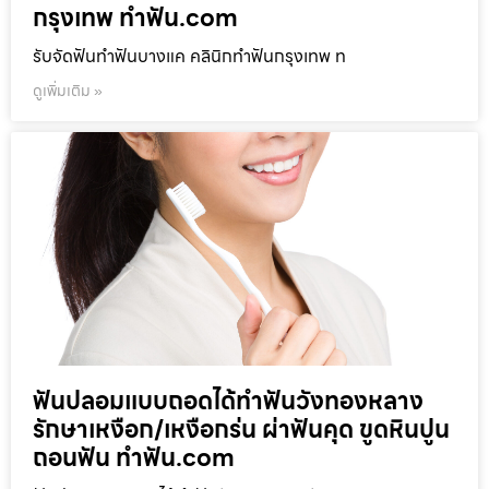
กรุงเทพ ทำฟัน.com
รับจัดฟันทำฟันบางแค คลินิกทำฟันกรุงเทพ ท
ดูเพิ่มเติม »
ฟันปลอมแบบถอดได้ทำฟันวังทองหลาง
รักษาเหงือก/เหงือกร่น ผ่าฟันคุด ขูดหินปูน
ถอนฟัน ทำฟัน.com