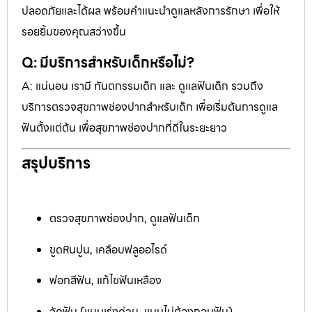
ปลอดภัยและได้ผล พร้อมคำแนะนำดูแลหลังการรักษา เพื่อให้
รอยยิ้มของคุณสว่างขึ้น
Q: มีบริการสำหรับเด็กหรือไม่?
A: แน่นอน เรามี ทันตกรรมเด็ก และ ดูแลฟันเด็ก รวมถึง
บริการตรวจสุขภาพช่องปากสำหรับเด็ก เพื่อเริ่มต้นการดูแล
ฟันตั้งแต่ต้น เพื่อสุขภาพช่องปากที่ดีในระยะยาว
สรุปบริการ
ตรวจสุขภาพช่องปาก, ดูแลฟันเด็ก
ขูดหินปูน, เคลือบฟลูออไรด์
ฟอกสีฟัน, แก้ไขฟันเหลือง
จัดฟัน (แบบเร่งด่วน, แบบไม่ต้องถอนฟัน)