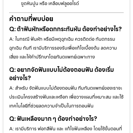
ขูดหินปูน หรือ เคลือบฟลูออไรด์
คำถามที่พบบ่อย
Q: ถ้าฟันหักหรือตกกระทันหัน ต้องทำอย่างไร?
A: ในกรณี ฟันหัก หรือมีเหตุฉุกเฉิน ควรติดต่อ ทันตกรรม
ฉุกเฉิน ทันที เรามีบริการรองรับเพื่อแก้ไขเบื้องต้น ลดความ
เสี่ยง และให้คำปรึกษาโดยทันตแพทย์เฉพาะทาง
Q: อยากจัดฟันแบบไม่ต้องถอนฟัน ต้องเริ่ม
อย่างไร?
A: สำหรับ จัดฟันแบบไม่ต้องถอนฟัน ทีมทันตแพทย์ของเราจะ
ประเมินโครงสร้างฟันและเหงือก เพื่อวางแผนที่เหมาะสม และใช้
เทคโนโลยีที่ช่วยลดความจำเป็นในการถอนฟัน
Q: ฟันเหลืองมาก ๆ ต้องทำอย่างไร?
A: เรามีบริการ ฟอกสีฟัน และ แก้ไขฟันเหลือง โดยใช้ขั้นตอนที่