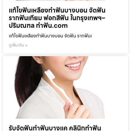
แก้ไขฟันเหลืองทำฟันบางบอน จัดฟัน
รากฟันเทียม ฟอกสีฟัน ในกรุงเทพฯ–
ปริมณฑล ทำฟัน.com
แก้ไขฟันเหลืองทำฟันบางบอน จัดฟัน รากฟันเ
ดูเพิ่มเติม »
รับจัดฟันทำฟันบางแค คลินิกทำฟัน