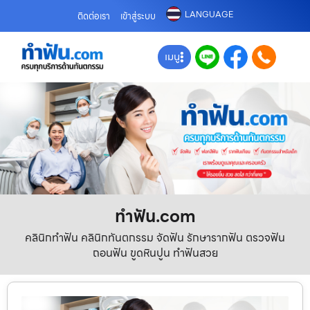
LANGUAGE
ติดต่อเรา
เข้าสู่ระบบ
เมนู
ทําฟัน.com
คลินิกทำฟัน คลินิกทันตกรรม จัดฟัน รักษารากฟัน ตรวจฟัน
ถอนฟัน ขูดหินปูน ทำฟันสวย