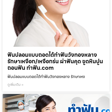
ฟันปลอมแบบถอดได้ทำฟันวังทองหลาง
รักษาเหงือก/เหงือกร่น ผ่าฟันคุด ขูดหินปูน
ถอนฟัน ทำฟัน.com
ฟันปลอมแบบถอดได้ทำฟันวังทองหลาง รักษาเหง
ดูเพิ่มเติม »