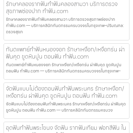
รักษาคลองรากฟันทำฟันคลองสามวา บริการตรวจ
สุขภาพช่องปาก ทำฟัน.com
รักษาคลองรากฟันทำฟันคลองสามวา บริการตรวจสุขภาพช่องปาก
ทำฟัน.com — บริการคลินิกทันตกรรมครบวงจรในกรุงเทพ–ปริมณฑล:
ตรวจสุขภ
ทันตแพทย์ทำฟันหนองจอก รักษาเหงือก/เหงือกร่น ผ่า
ฟันคุด ขูดหินปูน ถอนฟัน ทำฟัน.com
ทันตแพทย์ทำฟันหนองจอก รักษาเหงือก/เหงือกร่น ผ่าฟันคุด ขูดหินปูน
ถอนฟัน ทำฟัน.com — บริการคลินิกทันตกรรมครบวงจรในกรุงเทพ–
จัดฟันแบบไม่ต้องถอนฟันทำฟันพระนคร รักษาเหงือก/
เหงือกร่น ผ่าฟันคุด ขูดหินปูน ถอนฟัน ทำฟัน.com
จัดฟันแบบไม่ต้องถอนฟันทำฟันพระนคร รักษาเหงือก/เหงือกร่น ผ่าฟันคุด
ขูดหินปูน ถอนฟัน ทำฟัน.com — บริการคลินิกทันตกรรมครบวง
อุดฟันทำฟันพระโขนง จัดฟัน รากฟันเทียม ฟอกสีฟัน ใน