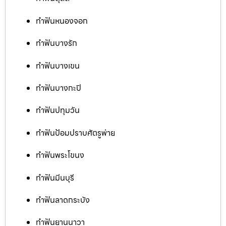
ทำฟันหนองจอก
ทำฟันบางรัก
ทำฟันบางเขน
ทำฟันบางกะปิ
ทำฟันปทุมวัน
ทำฟันป้อมปราบศัตรูพ่าย
ทำฟันพระโขนง
ทำฟันมีนบุรี
ทำฟันลาดกระบัง
ทำฟันยานนาวา