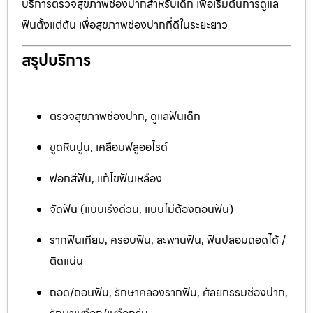
บริการตรวจสุขภาพช่องปากสำหรับเด็ก เพื่อเริ่มต้นการดูแล
ฟันตั้งแต่ต้น เพื่อสุขภาพช่องปากที่ดีในระยะยาว
สรุปบริการ
ตรวจสุขภาพช่องปาก, ดูแลฟันเด็ก
ขูดหินปูน, เคลือบฟลูออไรด์
ฟอกสีฟัน, แก้ไขฟันเหลือง
จัดฟัน (แบบเร่งด่วน, แบบไม่ต้องถอนฟัน)
รากฟันเทียม, ครอบฟัน, สะพานฟัน, ฟันปลอมถอดได้ /
ติดแน่น
ถอด/ถอนฟัน, รักษาคลองรากฟัน, ศัลยกรรมช่องปาก,