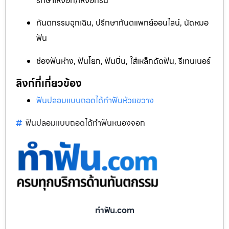
รักษาเหงือก/เหงือกร่น
ทันตกรรมฉุกเฉิน, ปรึกษาทันตแพทย์ออนไลน์, นัดหมอ
ฟัน
ช่องฟันห่าง, ฟันโยก, ฟันบิ่น, ใส่เหล็กดัดฟัน, รีเทนเนอร์
ลิงก์ที่เกี่ยวข้อง
ฟันปลอมแบบถอดได้ทำฟันห้วยขวาง
ฟันปลอมแบบถอดได้ทำฟันหนองจอก
ทําฟัน.com