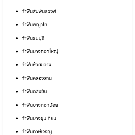
ทำฟันสัมพันธวงศ์
ทำฟันพญาไท
ทำฟันธนบุรี
ทำฟันบางกอกใหญ่
ทำฟันห้วยขวาง
ทำฟันคลองสาน
ทำฟันตลิ่งชัน
ทำฟันบางกอกน้อย
ทำฟันบางขุนเทียน
ทำฟันภาษีเจริญ