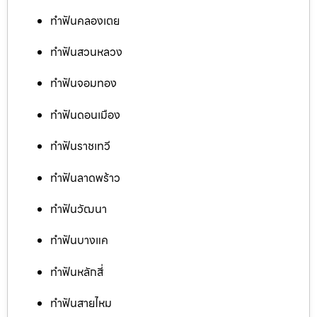
ทำฟันคลองเตย
ทำฟันสวนหลวง
ทำฟันจอมทอง
ทำฟันดอนเมือง
ทำฟันราชเทวี
ทำฟันลาดพร้าว
ทำฟันวัฒนา
ทำฟันบางแค
ทำฟันหลักสี่
ทำฟันสายไหม