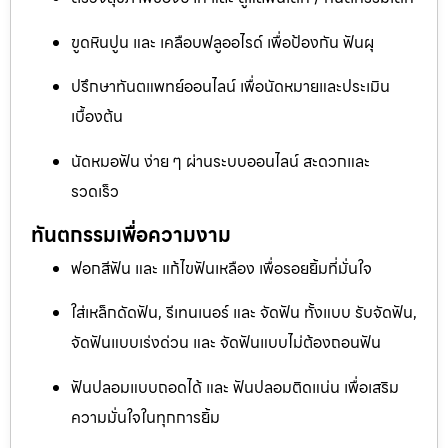
ขูดหินปูน และ เคลือบฟลูออไรด์ เพื่อป้องกัน ฟันผุ
ปรึกษาทันตแพทย์ออนไลน์ เพื่อนัดหมายและประเมิน
เบื้องต้น
นัดหมอฟัน ง่าย ๆ ผ่านระบบออนไลน์ สะดวกและ
รวดเร็ว
ทันตกรรมเพื่อความงาม
ฟอกสีฟัน และ แก้ไขฟันเหลือง เพื่อรอยยิ้มที่มั่นใจ
ใส่เหล็กดัดฟัน, รีเทนเนอร์ และ จัดฟัน ทั้งแบบ รับจัดฟัน,
จัดฟันแบบเร่งด่วน และ จัดฟันแบบไม่ต้องถอนฟัน
ฟันปลอมแบบถอดได้ และ ฟันปลอมติดแน่น เพื่อเสริม
ความมั่นใจในทุกการยิ้ม