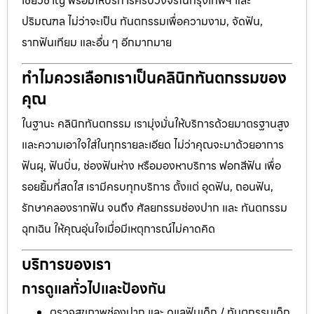
เชี่ยวชาญ พร้อมให้บริการครบวงจรในกรุงเทพฯ และ
ปริมณฑล ไม่ว่าจะเป็น ทันตกรรมเพื่อความงาม, จัดฟัน,
รากฟันเทียม และอื่น ๆ อีกมากมาย
ทำไมควรเลือกเราเป็นคลินิกทันตกรรมของ
คุณ
ในฐานะ คลินิกทันตกรรม เรามุ่งมั่นให้บริการด้วยมาตรฐานสูง
และความเอาใจใส่ในทุกรายละเอียด ไม่ว่าคุณจะมาด้วยอาการ
ฟันผุ, ฟันบิ่น, ช่องฟันห่าง หรือมองหาบริการ ฟอกสีฟัน เพื่อ
รอยยิ้มที่สดใส เรามีครบทุกบริการ ตั้งแต่ อุดฟัน, ถอนฟัน,
รักษาคลองรากฟัน จนถึง ศัลยกรรมช่องปาก และ ทันตกรรม
ฉุกเฉิน ให้คุณอุ่นใจเมื่อมีเหตุการณ์ไม่คาดคิด
บริการของเรา
การดูแลทั่วไปและป้องกัน
ตรวจสุขภาพช่องปาก และ ดูแลฟันเด็ก / ทันตกรรมเด็ก