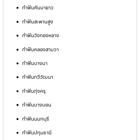
ทำฟันคันนายาว
ทำฟันสะพานสูง
ทำฟันวังทองหลาง
ทำฟันคลองสามวา
ทำฟันบางนา
ทำฟันทวีวัฒนา
ทำฟันทุ่งครุ
ทำฟันบางบอน
ทำฟันนนทบุรี
ทำฟันปทุมธานี