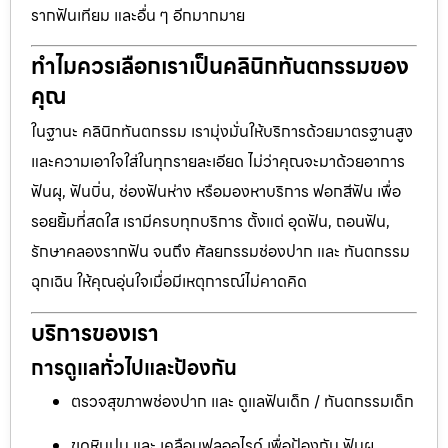
รากฟันเทียม และอื่น ๆ อีกมากมาย
ทำไมควรเลือกเราเป็นคลินิกทันตกรรมของ
คุณ
ในฐานะ คลินิกทันตกรรม เรามุ่งมั่นให้บริการด้วยมาตรฐานสูง
และความเอาใจใส่ในทุกรายละเอียด ไม่ว่าคุณจะมาด้วยอาการ
ฟันผุ, ฟันบิ่น, ช่องฟันห่าง หรือมองหาบริการ ฟอกสีฟัน เพื่อ
รอยยิ้มที่สดใส เรามีครบทุกบริการ ตั้งแต่ อุดฟัน, ถอนฟัน,
รักษาคลองรากฟัน จนถึง ศัลยกรรมช่องปาก และ ทันตกรรม
ฉุกเฉิน ให้คุณอุ่นใจเมื่อมีเหตุการณ์ไม่คาดคิด
บริการของเรา
การดูแลทั่วไปและป้องกัน
ตรวจสุขภาพช่องปาก และ ดูแลฟันเด็ก / ทันตกรรมเด็ก
ขูดหินปูน และ เคลือบฟลูออไรด์ เพื่อป้องกัน ฟันผุ