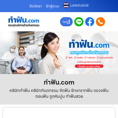
LANGUAGE
ติดต่อเรา
เข้าสู่ระบบ
เมนู
ทําฟัน.com
คลินิกทำฟัน คลินิกทันตกรรม จัดฟัน รักษารากฟัน ตรวจฟัน
ถอนฟัน ขูดหินปูน ทำฟันสวย