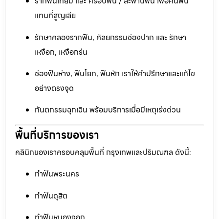
รากฟันเทียม และ ครอบฟัน / สะพานฟัน เพื่อคืนฟัน
แทนที่สูญเสีย
รักษาคลองรากฟัน, ศัลยกรรมช่องปาก และ รักษา
เหงือก, เหงือกร่น
ช่องฟันห่าง, ฟันโยก, ฟันหัก เราให้คำปรึกษาและแก้ไข
อย่างตรงจุด
ทันตกรรมฉุกเฉิน พร้อมบริการเมื่อมีเหตุเร่งด่วน
พื้นที่บริการของเรา
คลินิกของเราครอบคลุมพื้นที่ กรุงเทพและปริมณฑล ดังนี้:
ทำฟันพระนคร
ทำฟันดุสิต
ทำฟันหนองจอก