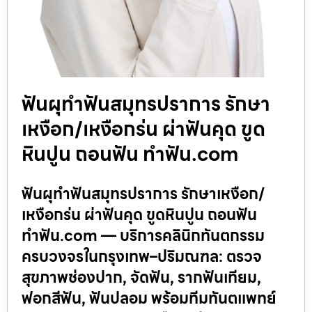
ฟันผุทำฟันสมุทรปราการ รักษา
เหงือก/เหงือกร่น ผ่าฟันคุด ขูด
หินปูน ถอนฟัน ทำฟัน.com
ฟันผุทำฟันสมุทรปราการ รักษาเหงือก/
เหงือกร่น ผ่าฟันคุด ขูดหินปูน ถอนฟัน
ทำฟัน.com — บริการคลินิกทันตกรรม
ครบวงจรในกรุงเทพ–ปริมณฑล: ตรวจ
สุขภาพช่องปาก, จัดฟัน, รากฟันเทียม,
ฟอกสีฟัน, ฟันปลอม พร้อมทีมทันตแพทย์