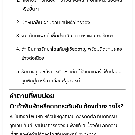
หรืออื่น ๆ
นัดหมอฟัน ผ่านออนไลน์หรือโทรจอง
พบ ทันตแพทย์ เพื่อประเมินและวางแผนการรักษา
ดำเนินการรักษาโดยทีมผู้เชี่ยวชาญ พร้อมติดตามผลอ
ย่างต่อเนื่อง
รับการดูแลหลังการรักษา เช่น ใส่รีเทนเนอร์, ฟันปลอม,
ขูดหินปูน หรือ เคลือบฟลูออไรด์
คำถามที่พบบ่อย
Q: ถ้าฟันหักหรือตกกระทันหัน ต้องทำอย่างไร?
A: ในกรณี ฟันหัก หรือมีเหตุฉุกเฉิน ควรติดต่อ ทันตกรรม
ฉุกเฉิน ทันที เรามีบริการรองรับเพื่อแก้ไขเบื้องต้น ลดความ
เสี่ยง และให้คำปรึกษาโดยทันตแพทย์เฉพาะทาง