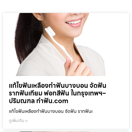
แก้ไขฟันเหลืองทำฟันบางบอน จัดฟัน
รากฟันเทียม ฟอกสีฟัน ในกรุงเทพฯ–
ปริมณฑล ทำฟัน.com
แก้ไขฟันเหลืองทำฟันบางบอน จัดฟัน รากฟันเ
ดูเพิ่มเติม »