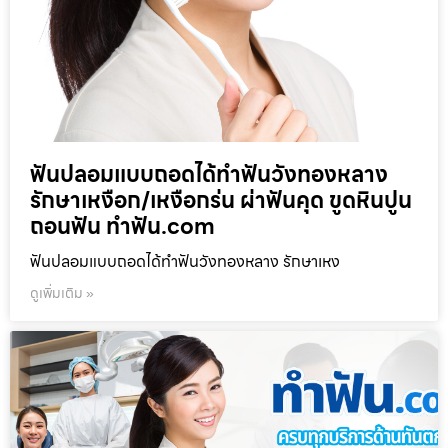
ฟันปลอมแบบถอดได้ทำฟันวังทองหลาง
รักษาเหงือก/เหงือกร่น ผ่าฟันคุด ขูดหินปูน
ถอนฟัน ทำฟัน.com
ฟันปลอมแบบถอดได้ทำฟันวังทองหลาง รักษาเหง
ดูเพิ่มเติม »