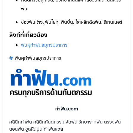
ฟัน
ช่องฟันห่าง, ฟันโยก, ฟันบิ่น, ใส่เหล็กดัดฟัน, รีเทนเนอร์
ลิงก์ที่เกี่ยวข้อง
ฟันผุทำฟันสมุทรปราการ
ฟันผุทำฟันสมุทรปราการ
ทําฟัน.com
คลินิกทำฟัน คลินิกทันตกรรม จัดฟัน รักษารากฟัน ตรวจฟัน
ถอนฟัน ขูดหินปูน ทำฟันสวย