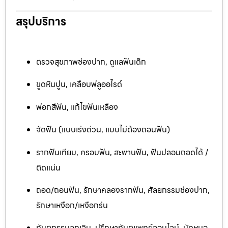
สรุปบริการ
ตรวจสุขภาพช่องปาก, ดูแลฟันเด็ก
ขูดหินปูน, เคลือบฟลูออไรด์
ฟอกสีฟัน, แก้ไขฟันเหลือง
จัดฟัน (แบบเร่งด่วน, แบบไม่ต้องถอนฟัน)
รากฟันเทียม, ครอบฟัน, สะพานฟัน, ฟันปลอมถอดได้ /
ติดแน่น
ถอด/ถอนฟัน, รักษาคลองรากฟัน, ศัลยกรรมช่องปาก,
รักษาเหงือก/เหงือกร่น
ทันตกรรมฉุกเฉิน, ปรึกษาทันตแพทย์ออนไลน์, นัดหมอ