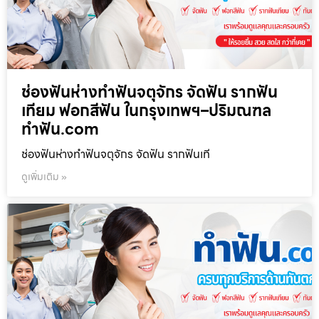
ช่องฟันห่างทำฟันจตุจักร จัดฟัน รากฟัน
เทียม ฟอกสีฟัน ในกรุงเทพฯ–ปริมณฑล
ทำฟัน.com
ช่องฟันห่างทำฟันจตุจักร จัดฟัน รากฟันเที
ดูเพิ่มเติม »