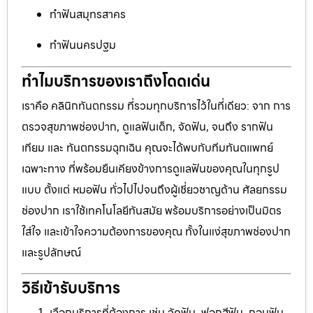
ทำฟันสมุทรสาคร
ทำฟันนครปฐม
ทำไมบริการของเราถึงโดดเด่น
เราคือ คลินิกทันตกรรม ที่รวมทุกบริการไว้ในที่เดียว: จาก การ
ตรวจสุขภาพช่องปาก, ดูแลฟันเด็ก, จัดฟัน, จนถึง รากฟัน
เทียม และ ทันตกรรมฉุกเฉิน คุณจะได้พบกับทีมทันตแพทย์
เฉพาะทาง ที่พร้อมยืนเคียงข้างการดูแลฟันของคุณในทุกรูป
แบบ ตั้งแต่ หมอฟัน ทั่วไปไปจนถึงผู้เชี่ยวชาญด้าน ศัลยกรรม
ช่องปาก เราใช้เทคโนโลยีทันสมัย พร้อมบริการอย่างเป็นมิตร
ใส่ใจ และเข้าใจความต้องการของคุณ ทั้งในแง่สุขภาพช่องปาก
และรูปลักษณ์
วิธีเข้ารับบริการ
เลือกบริการที่ต้องการ เช่น จัดฟัน, ฟอกสีฟัน, ถอนฟัน