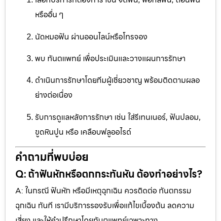
หรืออื่น ๆ
นัดหมอฟัน ผ่านออนไลน์หรือโทรจอง
พบ ทันตแพทย์ เพื่อประเมินและวางแผนการรักษา
ดำเนินการรักษาโดยทีมผู้เชี่ยวชาญ พร้อมติดตามผลอ
ย่างต่อเนื่อง
รับการดูแลหลังการรักษา เช่น ใส่รีเทนเนอร์, ฟันปลอม,
ขูดหินปูน หรือ เคลือบฟลูออไรด์
คำถามที่พบบ่อย
Q: ถ้าฟันหักหรือตกกระทันหัน ต้องทำอย่างไร?
A: ในกรณี ฟันหัก หรือมีเหตุฉุกเฉิน ควรติดต่อ ทันตกรรม
ฉุกเฉิน ทันที เรามีบริการรองรับเพื่อแก้ไขเบื้องต้น ลดความ
เสี่ยง และให้คำปรึกษาโดยทันตแพทย์เฉพาะทาง