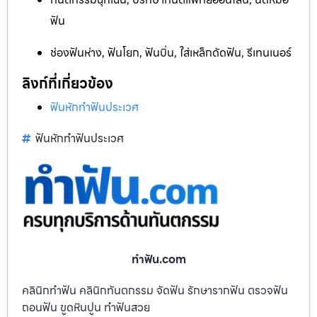
ฟัน
ช่องฟันห่าง, ฟันโยก, ฟันบิ่น, ใส่เหล็กดัดฟัน, รีเทนเนอร์
ลิงก์ที่เกี่ยวข้อง
ฟันหักทำฟันประเวศ
ฟันหักทำฟันประเวศ
ทําฟัน.com
คลินิกทำฟัน คลินิกทันตกรรม จัดฟัน รักษารากฟัน ตรวจฟัน
ถอนฟัน ขูดหินปูน ทำฟันสวย