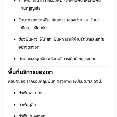
รากฟันเทียม และ ครอบฟัน / สะพานฟัน เพื่อคืนฟัน
แทนที่สูญเสีย
รักษาคลองรากฟัน, ศัลยกรรมช่องปาก และ รักษา
เหงือก, เหงือกร่น
ช่องฟันห่าง, ฟันโยก, ฟันหัก เราให้คำปรึกษาและแก้ไข
อย่างตรงจุด
ทันตกรรมฉุกเฉิน พร้อมบริการเมื่อมีเหตุเร่งด่วน
พื้นที่บริการของเรา
คลินิกของเราครอบคลุมพื้นที่ กรุงเทพและปริมณฑล ดังนี้:
ทำฟันพระนคร
ทำฟันดุสิต
ทำฟันหนองจอก