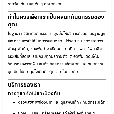
รากฟันเทียม และอื่น ๆ อีกมากมาย
ทำไมควรเลือกเราเป็นคลินิกทันตกรรมของ
คุณ
ในฐานะ คลินิกทันตกรรม เรามุ่งมั่นให้บริการด้วยมาตรฐานสูง
และความเอาใจใส่ในทุกรายละเอียด ไม่ว่าคุณจะมาด้วยอาการ
ฟันผุ, ฟันบิ่น, ช่องฟันห่าง หรือมองหาบริการ ฟอกสีฟัน เพื่อ
รอยยิ้มที่สดใส เรามีครบทุกบริการ ตั้งแต่ อุดฟัน, ถอนฟัน,
รักษาคลองรากฟัน จนถึง ศัลยกรรมช่องปาก และ ทันตกรรม
ฉุกเฉิน ให้คุณอุ่นใจเมื่อมีเหตุการณ์ไม่คาดคิด
บริการของเรา
การดูแลทั่วไปและป้องกัน
ตรวจสุขภาพช่องปาก และ ดูแลฟันเด็ก / ทันตกรรมเด็ก
ขูดหินปูน และ เคลือบฟลูออไรด์ เพื่อป้องกัน ฟันผุ