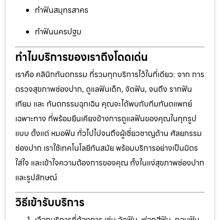
ทำฟันสมุทรสาคร
ทำฟันนครปฐม
ทำไมบริการของเราถึงโดดเด่น
เราคือ คลินิกทันตกรรม ที่รวมทุกบริการไว้ในที่เดียว: จาก การ
ตรวจสุขภาพช่องปาก, ดูแลฟันเด็ก, จัดฟัน, จนถึง รากฟัน
เทียม และ ทันตกรรมฉุกเฉิน คุณจะได้พบกับทีมทันตแพทย์
เฉพาะทาง ที่พร้อมยืนเคียงข้างการดูแลฟันของคุณในทุกรูป
แบบ ตั้งแต่ หมอฟัน ทั่วไปไปจนถึงผู้เชี่ยวชาญด้าน ศัลยกรรม
ช่องปาก เราใช้เทคโนโลยีทันสมัย พร้อมบริการอย่างเป็นมิตร
ใส่ใจ และเข้าใจความต้องการของคุณ ทั้งในแง่สุขภาพช่องปาก
และรูปลักษณ์
วิธีเข้ารับบริการ
เลือกบริการที่ต้องการ เช่น จัดฟัน, ฟอกสีฟัน, ถอนฟัน