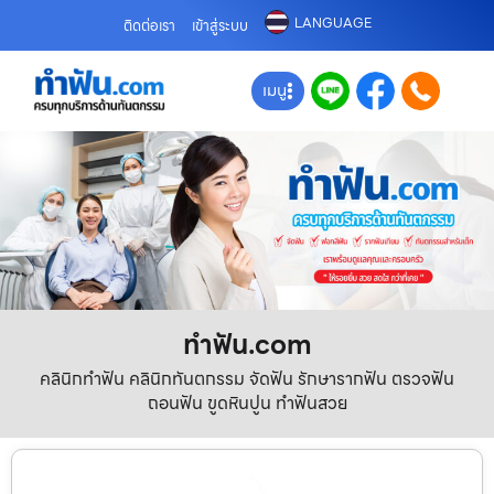
LANGUAGE
ติดต่อเรา
เข้าสู่ระบบ
เมนู
ทําฟัน.com
คลินิกทำฟัน คลินิกทันตกรรม จัดฟัน รักษารากฟัน ตรวจฟัน
ถอนฟัน ขูดหินปูน ทำฟันสวย