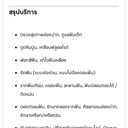
สรุปบริการ
ตรวจสุขภาพช่องปาก, ดูแลฟันเด็ก
ขูดหินปูน, เคลือบฟลูออไรด์
ฟอกสีฟัน, แก้ไขฟันเหลือง
จัดฟัน (แบบเร่งด่วน, แบบไม่ต้องถอนฟัน)
รากฟันเทียม, ครอบฟัน, สะพานฟัน, ฟันปลอมถอดได้ /
ติดแน่น
ถอด/ถอนฟัน, รักษาคลองรากฟัน, ศัลยกรรมช่องปาก,
รักษาเหงือก/เหงือกร่น
ทันตกรรมฉุกเฉิน, ปรึกษาทันตแพทย์ออนไลน์, นัดหมอ