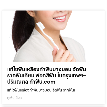
แก้ไขฟันเหลืองทำฟันบางบอน จัดฟัน
รากฟันเทียม ฟอกสีฟัน ในกรุงเทพฯ–
ปริมณฑล ทำฟัน.com
แก้ไขฟันเหลืองทำฟันบางบอน จัดฟัน รากฟันเ
ดูเพิ่มเติม »