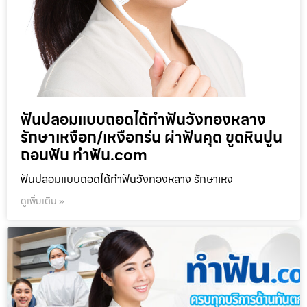
ฟันปลอมแบบถอดได้ทำฟันวังทองหลาง
รักษาเหงือก/เหงือกร่น ผ่าฟันคุด ขูดหินปูน
ถอนฟัน ทำฟัน.com
ฟันปลอมแบบถอดได้ทำฟันวังทองหลาง รักษาเหง
ดูเพิ่มเติม »