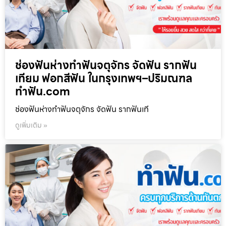
ช่องฟันห่างทำฟันจตุจักร จัดฟัน รากฟัน
เทียม ฟอกสีฟัน ในกรุงเทพฯ–ปริมณฑล
ทำฟัน.com
ช่องฟันห่างทำฟันจตุจักร จัดฟัน รากฟันเที
ดูเพิ่มเติม »