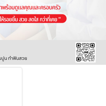
ินปูน ทำฟันสวย