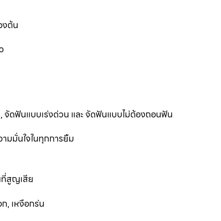
องต้น
ว
ฟัน, จัดฟันแบบเร่งด่วน และ จัดฟันแบบไม่ต้องถอนฟัน
ามมั่นใจในทุกการยิ้ม
ที่สูญเสีย
ก, เหงือกร่น