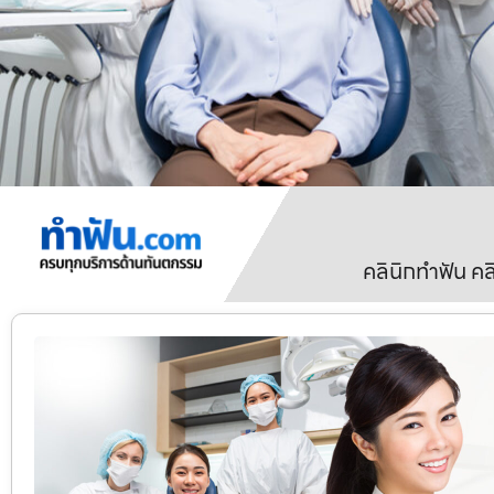
คลินิกทำฟัน ค