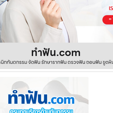
ทําฟัน.com
ลินิกทันตกรรม จัดฟัน รักษารากฟัน ตรวจฟัน ถอนฟัน ขูดห