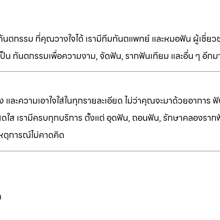
ทันตกรรม ที่คุณวางใจได้ เรามีทีมทันตแพทย์ และหมอฟัน ผู้เชี่ย
็น ทันตกรรมเพื่อความงาม, จัดฟัน, รากฟันเทียม และอื่น ๆ อีก
ง และความเอาใจใส่ในทุกรายละเอียด ไม่ว่าคุณจะมาด้วยอาการ ฟัน
ี่สดใส เรามีครบทุกบริการ ตั้งแต่ อุดฟัน, ถอนฟัน, รักษาคลองราก
เหตุการณ์ไม่คาดคิด
ก