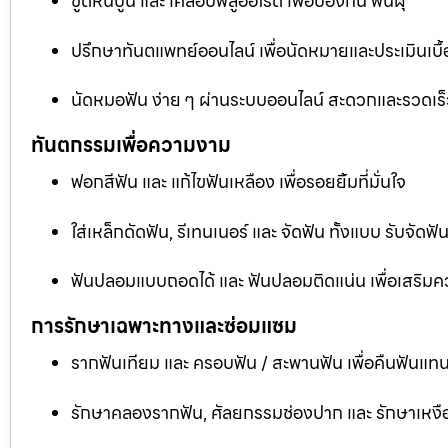
ขูดหินปูน และ เคลือบฟลูออไรด์ เพื่อป้องกัน ฟันผุ
ปรึกษาทันตแพทย์ออนไลน์ เพื่อนัดหมายและประเมินเบื้
นัดหมอฟัน ง่าย ๆ ผ่านระบบออนไลน์ สะดวกและรวดเร็
ทันตกรรมเพื่อความงาม
ฟอกสีฟัน และ แก้ไขฟันเหลือง เพื่อรอยยิ้มที่มั่นใจ
ใส่เหล็กดัดฟัน, รีเทนเนอร์ และ จัดฟัน ทั้งแบบ รับจัด
ฟันปลอมแบบถอดได้ และ ฟันปลอมติดแน่น เพื่อเสริมคว
การรักษาเฉพาะทางและซ่อมแซม
รากฟันเทียม และ ครอบฟัน / สะพานฟัน เพื่อคืนฟันแทน
รักษาคลองรากฟัน, ศัลยกรรมช่องปาก และ รักษาเหงือ