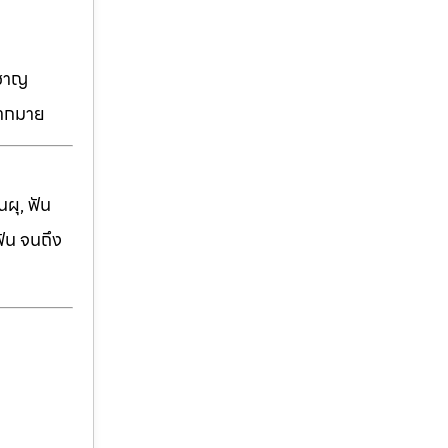
วชาญ
มากมาย
ผุ, ฟัน
ฟัน จนถึง