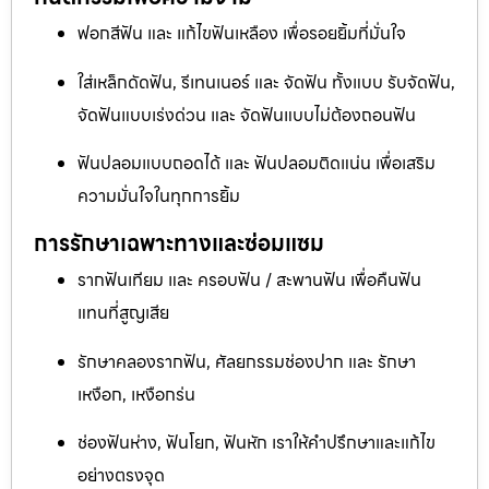
ฟอกสีฟัน และ แก้ไขฟันเหลือง เพื่อรอยยิ้มที่มั่นใจ
ใส่เหล็กดัดฟัน, รีเทนเนอร์ และ จัดฟัน ทั้งแบบ รับจัดฟัน,
จัดฟันแบบเร่งด่วน และ จัดฟันแบบไม่ต้องถอนฟัน
ฟันปลอมแบบถอดได้ และ ฟันปลอมติดแน่น เพื่อเสริม
ความมั่นใจในทุกการยิ้ม
การรักษาเฉพาะทางและซ่อมแซม
รากฟันเทียม และ ครอบฟัน / สะพานฟัน เพื่อคืนฟัน
แทนที่สูญเสีย
รักษาคลองรากฟัน, ศัลยกรรมช่องปาก และ รักษา
เหงือก, เหงือกร่น
ช่องฟันห่าง, ฟันโยก, ฟันหัก เราให้คำปรึกษาและแก้ไข
อย่างตรงจุด