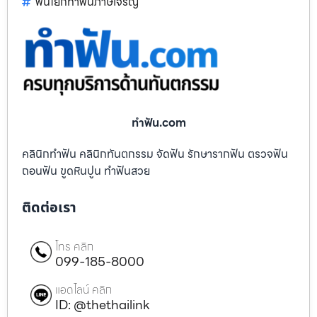
ฟันโยกทำฟันภาษีเจริญ
ทําฟัน.com
คลินิกทำฟัน คลินิกทันตกรรม จัดฟัน รักษารากฟัน ตรวจฟัน
ถอนฟัน ขูดหินปูน ทำฟันสวย
ติดต่อเรา
โทร คลิก
099-185-8000
แอดไลน์ คลิก
ID: @thethailink