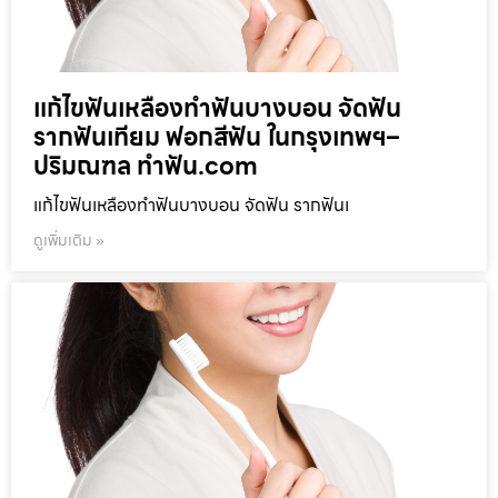
แก้ไขฟันเหลืองทำฟันบางบอน จัดฟัน
รากฟันเทียม ฟอกสีฟัน ในกรุงเทพฯ–
ปริมณฑล ทำฟัน.com
แก้ไขฟันเหลืองทำฟันบางบอน จัดฟัน รากฟันเ
ดูเพิ่มเติม »