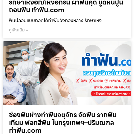
รักษาเหงือก/เหงือกร่น ผ่าฟันคุด ขูดหินปูน
ถอนฟัน ทำฟัน.com
ฟันปลอมแบบถอดได้ทำฟันวังทองหลาง รักษาเหง
ดูเพิ่มเติม »
ช่องฟันห่างทำฟันจตุจักร จัดฟัน รากฟัน
เทียม ฟอกสีฟัน ในกรุงเทพฯ–ปริมณฑล
ทำฟัน.com