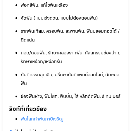
ฟอกสีฟัน, แก้ไขฟันเหลือง
จัดฟัน (แบบเร่งด่วน, แบบไม่ต้องถอนฟัน)
รากฟันเทียม, ครอบฟัน, สะพานฟัน, ฟันปลอมถอดได้ /
ติดแน่น
ถอด/ถอนฟัน, รักษาคลองรากฟัน, ศัลยกรรมช่องปาก,
รักษาเหงือก/เหงือกร่น
ทันตกรรมฉุกเฉิน, ปรึกษาทันตแพทย์ออนไลน์, นัดหมอ
ฟัน
ช่องฟันห่าง, ฟันโยก, ฟันบิ่น, ใส่เหล็กดัดฟัน, รีเทนเนอร์
ลิงก์ที่เกี่ยวข้อง
ฟันโยกทำฟันภาษีเจริญ