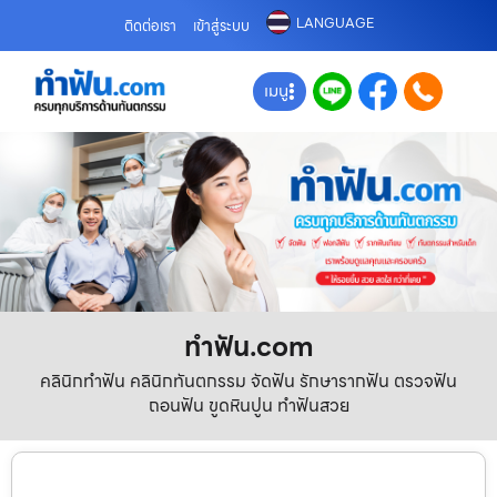
LANGUAGE
ติดต่อเรา
เข้าสู่ระบบ
เมนู
ทําฟัน.com
คลินิกทำฟัน คลินิกทันตกรรม จัดฟัน รักษารากฟัน ตรวจฟัน
ถอนฟัน ขูดหินปูน ทำฟันสวย