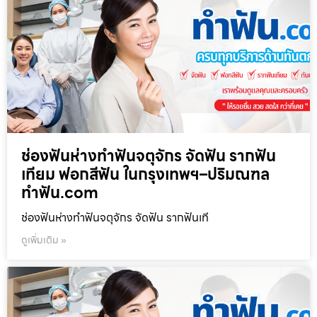
ช่องฟันห่างทำฟันจตุจักร จัดฟัน รากฟัน
เทียม ฟอกสีฟัน ในกรุงเทพฯ–ปริมณฑล
ทำฟัน.com
ช่องฟันห่างทำฟันจตุจักร จัดฟัน รากฟันเที
ดูเพิ่มเติม »