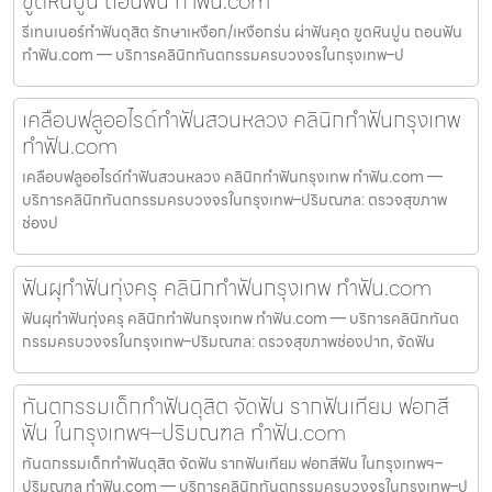
ขูดหินปูน ถอนฟัน ทำฟัน.com
รีเทนเนอร์ทำฟันดุสิต รักษาเหงือก/เหงือกร่น ผ่าฟันคุด ขูดหินปูน ถอนฟัน
ทำฟัน.com — บริการคลินิกทันตกรรมครบวงจรในกรุงเทพ–ป
เคลือบฟลูออไรด์ทำฟันสวนหลวง คลินิกทำฟันกรุงเทพ
ทำฟัน.com
เคลือบฟลูออไรด์ทำฟันสวนหลวง คลินิกทำฟันกรุงเทพ ทำฟัน.com —
บริการคลินิกทันตกรรมครบวงจรในกรุงเทพ–ปริมณฑล: ตรวจสุขภาพ
ช่องป
ฟันผุทำฟันทุ่งครุ คลินิกทำฟันกรุงเทพ ทำฟัน.com
ฟันผุทำฟันทุ่งครุ คลินิกทำฟันกรุงเทพ ทำฟัน.com — บริการคลินิกทันต
กรรมครบวงจรในกรุงเทพ–ปริมณฑล: ตรวจสุขภาพช่องปาก, จัดฟัน
ทันตกรรมเด็กทำฟันดุสิต จัดฟัน รากฟันเทียม ฟอกสี
ฟัน ในกรุงเทพฯ–ปริมณฑล ทำฟัน.com
ทันตกรรมเด็กทำฟันดุสิต จัดฟัน รากฟันเทียม ฟอกสีฟัน ในกรุงเทพฯ–
ปริมณฑล ทำฟัน.com — บริการคลินิกทันตกรรมครบวงจรในกรุงเทพ–ป