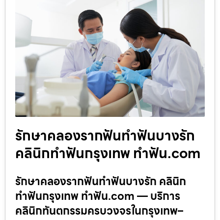
รักษาคลองรากฟันทำฟันบางรัก
คลินิกทำฟันกรุงเทพ ทำฟัน.com
รักษาคลองรากฟันทำฟันบางรัก คลินิก
ทำฟันกรุงเทพ ทำฟัน.com — บริการ
คลินิกทันตกรรมครบวงจรในกรุงเทพ–