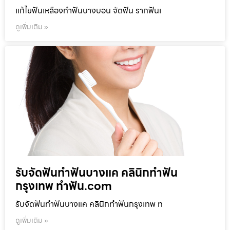
แก้ไขฟันเหลืองทำฟันบางบอน จัดฟัน รากฟันเ
ดูเพิ่มเติม »
รับจัดฟันทำฟันบางแค คลินิกทำฟัน
กรุงเทพ ทำฟัน.com
รับจัดฟันทำฟันบางแค คลินิกทำฟันกรุงเทพ ท
ดูเพิ่มเติม »