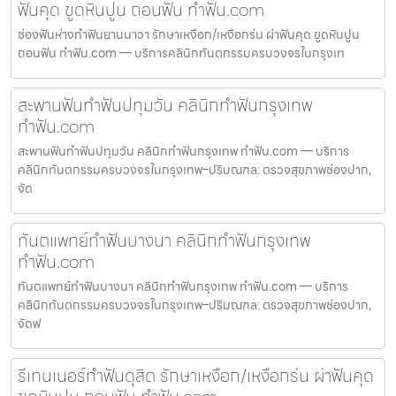
ฟันคุด ขูดหินปูน ถอนฟัน ทำฟัน.com
ช่องฟันห่างทำฟันยานนาวา รักษาเหงือก/เหงือกร่น ผ่าฟันคุด ขูดหินปูน
ถอนฟัน ทำฟัน.com — บริการคลินิกทันตกรรมครบวงจรในกรุงเท
สะพานฟันทำฟันปทุมวัน คลินิกทำฟันกรุงเทพ
ทำฟัน.com
สะพานฟันทำฟันปทุมวัน คลินิกทำฟันกรุงเทพ ทำฟัน.com — บริการ
คลินิกทันตกรรมครบวงจรในกรุงเทพ–ปริมณฑล: ตรวจสุขภาพช่องปาก,
จัด
ทันตแพทย์ทำฟันบางนา คลินิกทำฟันกรุงเทพ
ทำฟัน.com
ทันตแพทย์ทำฟันบางนา คลินิกทำฟันกรุงเทพ ทำฟัน.com — บริการ
คลินิกทันตกรรมครบวงจรในกรุงเทพ–ปริมณฑล: ตรวจสุขภาพช่องปาก,
จัดฟ
รีเทนเนอร์ทำฟันดุสิต รักษาเหงือก/เหงือกร่น ผ่าฟันคุด