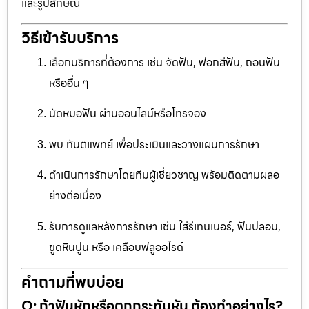
และรูปลักษณ์
วิธีเข้ารับบริการ
เลือกบริการที่ต้องการ เช่น จัดฟัน, ฟอกสีฟัน, ถอนฟัน
หรืออื่น ๆ
นัดหมอฟัน ผ่านออนไลน์หรือโทรจอง
พบ ทันตแพทย์ เพื่อประเมินและวางแผนการรักษา
ดำเนินการรักษาโดยทีมผู้เชี่ยวชาญ พร้อมติดตามผลอ
ย่างต่อเนื่อง
รับการดูแลหลังการรักษา เช่น ใส่รีเทนเนอร์, ฟันปลอม,
ขูดหินปูน หรือ เคลือบฟลูออไรด์
คำถามที่พบบ่อย
Q: ถ้าฟันหักหรือตกกระทันหัน ต้องทำอย่างไร?