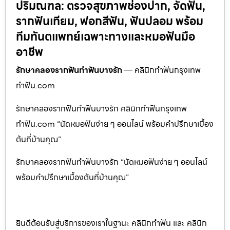
ปริมณฑล: ตรวจสุขภาพช่องปาก, จัดฟัน,
รากฟันเทียม, ฟอกสีฟัน, ฟันปลอม พร้อม
ทีมทันตแพทย์เฉพาะทางและหมอฟันมือ
อาชีพ
รักษาคลองรากฟันทำฟันบางรัก
— คลินิกทำฟันกรุงเทพ
ทำฟัน.com
รักษาคลองรากฟันทำฟันบางรัก คลินิกทำฟันกรุงเทพ
ทำฟัน.com “นัดหมอฟันง่าย ๆ ออนไลน์ พร้อมคำปรึกษาเบื้อง
ต้นที่บ้านคุณ”
รักษาคลองรากฟันทำฟันบางรัก “นัดหมอฟันง่าย ๆ ออนไลน์
พร้อมคำปรึกษาเบื้องต้นที่บ้านคุณ”
ยินดีต้อนรับสู่บริการของเราในฐานะ คลินิกทำฟัน และ คลินิก