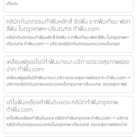
ปริมณ
คลินิกทันตกรรมทำฟันหลักสี่ จัดฟัน รากฟันเทียม ฟอก
สีฟัน ในกรุงเทพฯ–ปริมณฑล ทำฟัน.com
คลินิกทันตกรรมทำฟันหลักสี่ จัดฟัน รากฟันเทียม ฟอกสีฟัน ในกรุงเทพฯ–
ปริมณฑล ทำฟัน.com — บริการคลินิกทันตกรรมครบวงจรในกรุงเ
เคลือบฟลูออไรด์ทำฟันบางนา บริการตรวจสุขภาพช่อง
ปาก ทำฟัน.com
เคลือบฟลูออไรด์ทำฟันบางนา บริการตรวจสุขภาพช่องปาก ทำฟัน.com —
บริการคลินิกทันตกรรมครบวงจรในกรุงเทพ–ปริมณฑล: ตรวจสุขภาพช่
แก้ไขฟันเหลืองทำฟันดินแดง คลินิกทำฟันกรุงเทพ
ทำฟัน.com
แก้ไขฟันเหลืองทำฟันดินแดง คลินิกทำฟันกรุงเทพ ทำฟัน.com — บริการ
คลินิกทันตกรรมครบวงจรในกรุงเทพ–ปริมณฑล: ตรวจสุขภาพช่องปาก