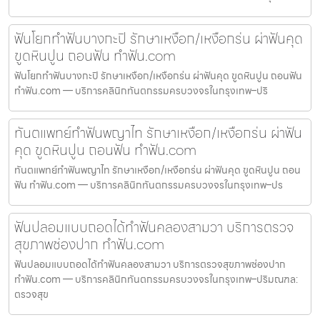
ฟันโยกทำฟันบางกะปิ รักษาเหงือก/เหงือกร่น ผ่าฟันคุด
ขูดหินปูน ถอนฟัน ทำฟัน.com
ฟันโยกทำฟันบางกะปิ รักษาเหงือก/เหงือกร่น ผ่าฟันคุด ขูดหินปูน ถอนฟัน
ทำฟัน.com — บริการคลินิกทันตกรรมครบวงจรในกรุงเทพ–ปริ
ทันตแพทย์ทำฟันพญาไท รักษาเหงือก/เหงือกร่น ผ่าฟัน
คุด ขูดหินปูน ถอนฟัน ทำฟัน.com
ทันตแพทย์ทำฟันพญาไท รักษาเหงือก/เหงือกร่น ผ่าฟันคุด ขูดหินปูน ถอน
ฟัน ทำฟัน.com — บริการคลินิกทันตกรรมครบวงจรในกรุงเทพ–ปร
ฟันปลอมแบบถอดได้ทำฟันคลองสามวา บริการตรวจ
สุขภาพช่องปาก ทำฟัน.com
ฟันปลอมแบบถอดได้ทำฟันคลองสามวา บริการตรวจสุขภาพช่องปาก
ทำฟัน.com — บริการคลินิกทันตกรรมครบวงจรในกรุงเทพ–ปริมณฑล:
ตรวจสุข