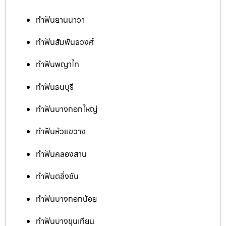
ทำฟันยานนาวา
ทำฟันสัมพันธวงศ์
ทำฟันพญาไท
ทำฟันธนบุรี
ทำฟันบางกอกใหญ่
ทำฟันห้วยขวาง
ทำฟันคลองสาน
ทำฟันตลิ่งชัน
ทำฟันบางกอกน้อย
ทำฟันบางขุนเทียน