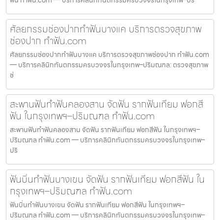
ฟัน ทำฟัน.com — บริการคลินิกทันตกรรมครบวงจรในกรุงเทพ–ปร
ศัลยกรรมช่องปากทำฟันบางแค บริการตรวจสุขภาพ
ช่องปาก ทำฟัน.com
ศัลยกรรมช่องปากทำฟันบางแค บริการตรวจสุขภาพช่องปาก ทำฟัน.com
— บริการคลินิกทันตกรรมครบวงจรในกรุงเทพ–ปริมณฑล: ตรวจสุขภาพ
ช่
สะพานฟันทำฟันคลองสาน จัดฟัน รากฟันเทียม ฟอกสี
ฟัน ในกรุงเทพฯ–ปริมณฑล ทำฟัน.com
สะพานฟันทำฟันคลองสาน จัดฟัน รากฟันเทียม ฟอกสีฟัน ในกรุงเทพฯ–
ปริมณฑล ทำฟัน.com — บริการคลินิกทันตกรรมครบวงจรในกรุงเทพ–
ปริ
ฟันบิ่นทำฟันบางเขน จัดฟัน รากฟันเทียม ฟอกสีฟัน ใน
กรุงเทพฯ–ปริมณฑล ทำฟัน.com
ฟันบิ่นทำฟันบางเขน จัดฟัน รากฟันเทียม ฟอกสีฟัน ในกรุงเทพฯ–
ปริมณฑล ทำฟัน.com — บริการคลินิกทันตกรรมครบวงจรในกรุงเทพ–