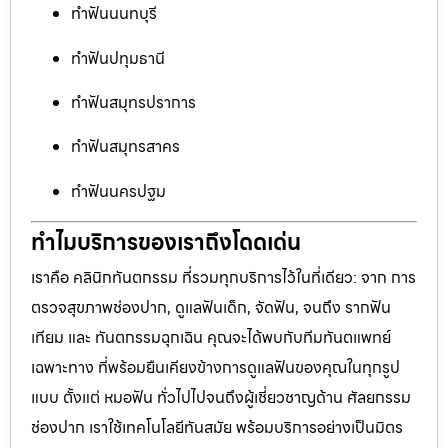
ทำฟันนนทบุรี
ทำฟันปทุมธานี
ทำฟันสมุทรปราการ
ทำฟันสมุทรสาคร
ทำฟันนครปฐม
ทำไมบริการของเราถึงโดดเด่น
เราคือ คลินิกทันตกรรม ที่รวมทุกบริการไว้ในที่เดียว: จาก การ
ตรวจสุขภาพช่องปาก, ดูแลฟันเด็ก, จัดฟัน, จนถึง รากฟัน
เทียม และ ทันตกรรมฉุกเฉิน คุณจะได้พบกับทีมทันตแพทย์
เฉพาะทาง ที่พร้อมยืนเคียงข้างการดูแลฟันของคุณในทุกรูป
แบบ ตั้งแต่ หมอฟัน ทั่วไปไปจนถึงผู้เชี่ยวชาญด้าน ศัลยกรรม
ช่องปาก เราใช้เทคโนโลยีทันสมัย พร้อมบริการอย่างเป็นมิตร