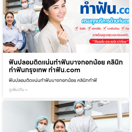
ฟันปลอมติดแน่นทำฟันบางกอกน้อย คลินิก
ทำฟันกรุงเทพ ทำฟัน.com
ฟันปลอมติดแน่นทำฟันบางกอกน้อย คลินิกทำฟั
ดูเพิ่มเติม »