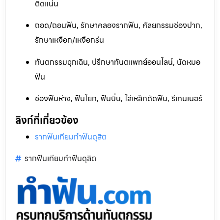
ติดแน่น
ถอด/ถอนฟัน, รักษาคลองรากฟัน, ศัลยกรรมช่องปาก,
รักษาเหงือก/เหงือกร่น
ทันตกรรมฉุกเฉิน, ปรึกษาทันตแพทย์ออนไลน์, นัดหมอ
ฟัน
ช่องฟันห่าง, ฟันโยก, ฟันบิ่น, ใส่เหล็กดัดฟัน, รีเทนเนอร์
ลิงก์ที่เกี่ยวข้อง
รากฟันเทียมทำฟันดุสิต
รากฟันเทียมทำฟันดุสิต