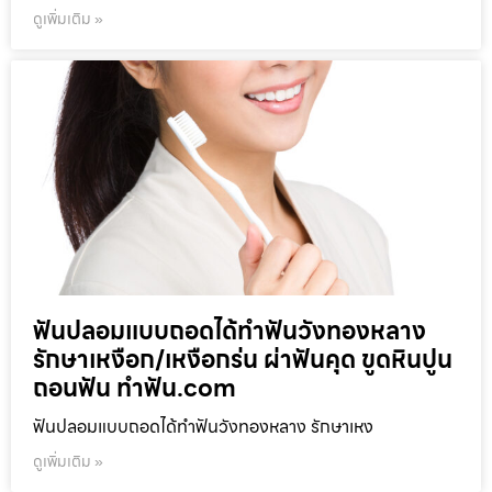
ดูเพิ่มเติม »
ฟันปลอมแบบถอดได้ทำฟันวังทองหลาง
รักษาเหงือก/เหงือกร่น ผ่าฟันคุด ขูดหินปูน
ถอนฟัน ทำฟัน.com
ฟันปลอมแบบถอดได้ทำฟันวังทองหลาง รักษาเหง
ดูเพิ่มเติม »