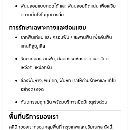
ฟันปลอมแบบถอดได้ และ ฟันปลอมติดแน่น เพื่อเสริม
ความมั่นใจในทุกการยิ้ม
การรักษาเฉพาะทางและซ่อมแซม
รากฟันเทียม และ ครอบฟัน / สะพานฟัน เพื่อคืนฟัน
แทนที่สูญเสีย
รักษาคลองรากฟัน, ศัลยกรรมช่องปาก และ รักษา
เหงือก, เหงือกร่น
ช่องฟันห่าง, ฟันโยก, ฟันหัก เราให้คำปรึกษาและแก้ไข
อย่างตรงจุด
ทันตกรรมฉุกเฉิน พร้อมบริการเมื่อมีเหตุเร่งด่วน
พื้นที่บริการของเรา
คลินิกของเราครอบคลุมพื้นที่ กรุงเทพและปริมณฑล ดังนี้: