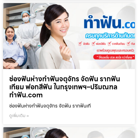
ช่องฟันห่างทำฟันจตุจักร จัดฟัน รากฟัน
เทียม ฟอกสีฟัน ในกรุงเทพฯ–ปริมณฑล
ทำฟัน.com
ช่องฟันห่างทำฟันจตุจักร จัดฟัน รากฟันเที
ดูเพิ่มเติม »