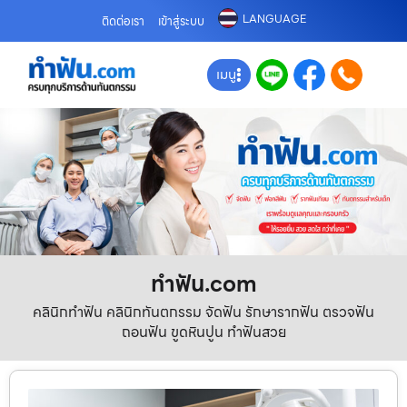
LANGUAGE
ติดต่อเรา
เข้าสู่ระบบ
เมนู
ทําฟัน.com
คลินิกทำฟัน คลินิกทันตกรรม จัดฟัน รักษารากฟัน ตรวจฟัน
ถอนฟัน ขูดหินปูน ทำฟันสวย