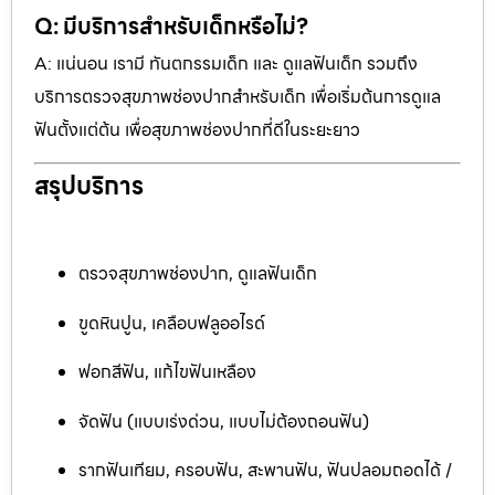
Q: มีบริการสำหรับเด็กหรือไม่?
A: แน่นอน เรามี ทันตกรรมเด็ก และ ดูแลฟันเด็ก รวมถึง
บริการตรวจสุขภาพช่องปากสำหรับเด็ก เพื่อเริ่มต้นการดูแล
ฟันตั้งแต่ต้น เพื่อสุขภาพช่องปากที่ดีในระยะยาว
สรุปบริการ
ตรวจสุขภาพช่องปาก, ดูแลฟันเด็ก
ขูดหินปูน, เคลือบฟลูออไรด์
ฟอกสีฟัน, แก้ไขฟันเหลือง
จัดฟัน (แบบเร่งด่วน, แบบไม่ต้องถอนฟัน)
รากฟันเทียม, ครอบฟัน, สะพานฟัน, ฟันปลอมถอดได้ /