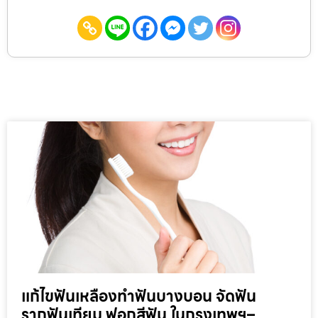
แก้ไขฟันเหลืองทำฟันบางบอน จัดฟัน
รากฟันเทียม ฟอกสีฟัน ในกรุงเทพฯ–