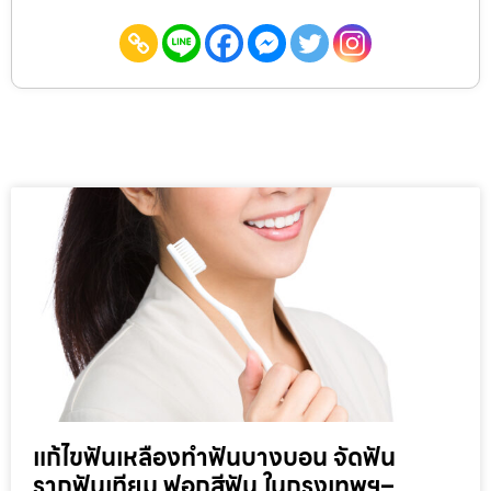
แก้ไขฟันเหลืองทำฟันบางบอน จัดฟัน
รากฟันเทียม ฟอกสีฟัน ในกรุงเทพฯ–