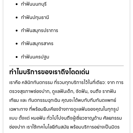
ทำฟันนนทบุรี
ทำฟันปทุมธานี
ทำฟันสมุทรปราการ
ทำฟันสมุทรสาคร
ทำฟันนครปฐม
ทำไมบริการของเราถึงโดดเด่น
เราคือ คลินิกทันตกรรม ที่รวมทุกบริการไว้ในที่เดียว: จาก การ
ตรวจสุขภาพช่องปาก, ดูแลฟันเด็ก, จัดฟัน, จนถึง รากฟัน
เทียม และ ทันตกรรมฉุกเฉิน คุณจะได้พบกับทีมทันตแพทย์
เฉพาะทาง ที่พร้อมยืนเคียงข้างการดูแลฟันของคุณในทุกรูป
แบบ ตั้งแต่ หมอฟัน ทั่วไปไปจนถึงผู้เชี่ยวชาญด้าน ศัลยกรรม
ช่องปาก เราใช้เทคโนโลยีทันสมัย พร้อมบริการอย่างเป็นมิตร