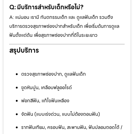
Q: มีบริการสำหรับเด็กหรือไม่?
A: แน่นอน เรามี ทันตกรรมเด็ก และ ดูแลฟันเด็ก รวมถึง
บริการตรวจสุขภาพช่องปากสำหรับเด็ก เพื่อเริ่มต้นการดูแล
ฟันตั้งแต่ต้น เพื่อสุขภาพช่องปากที่ดีในระยะยาว
สรุปบริการ
ตรวจสุขภาพช่องปาก, ดูแลฟันเด็ก
ขูดหินปูน, เคลือบฟลูออไรด์
ฟอกสีฟัน, แก้ไขฟันเหลือง
จัดฟัน (แบบเร่งด่วน, แบบไม่ต้องถอนฟัน)
รากฟันเทียม, ครอบฟัน, สะพานฟัน, ฟันปลอมถอดได้ /