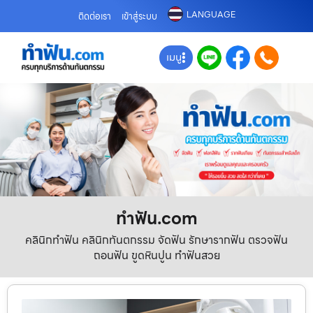
LANGUAGE
ติดต่อเรา
เข้าสู่ระบบ
เมนู
ทําฟัน.com
คลินิกทำฟัน คลินิกทันตกรรม จัดฟัน รักษารากฟัน ตรวจฟัน
ถอนฟัน ขูดหินปูน ทำฟันสวย