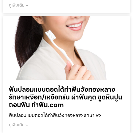
ดูเพิ่มเติม »
ฟันปลอมแบบถอดได้ทำฟันวังทองหลาง
รักษาเหงือก/เหงือกร่น ผ่าฟันคุด ขูดหินปูน
ถอนฟัน ทำฟัน.com
ฟันปลอมแบบถอดได้ทำฟันวังทองหลาง รักษาเหง
ดูเพิ่มเติม »