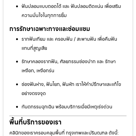
ฟันปลอมแบบถอดได้ และ ฟันปลอมติดแน่น เพื่อเสริม
ความมั่นใจในทุกการยิ้ม
การรักษาเฉพาะทางและซ่อมแซม
รากฟันเทียม และ ครอบฟัน / สะพานฟัน เพื่อคืนฟัน
แทนที่สูญเสีย
รักษาคลองรากฟัน, ศัลยกรรมช่องปาก และ รักษา
เหงือก, เหงือกร่น
ช่องฟันห่าง, ฟันโยก, ฟันหัก เราให้คำปรึกษาและแก้ไข
อย่างตรงจุด
ทันตกรรมฉุกเฉิน พร้อมบริการเมื่อมีเหตุเร่งด่วน
พื้นที่บริการของเรา
คลินิกของเราครอบคลุมพื้นที่ กรุงเทพและปริมณฑล ดังนี้: