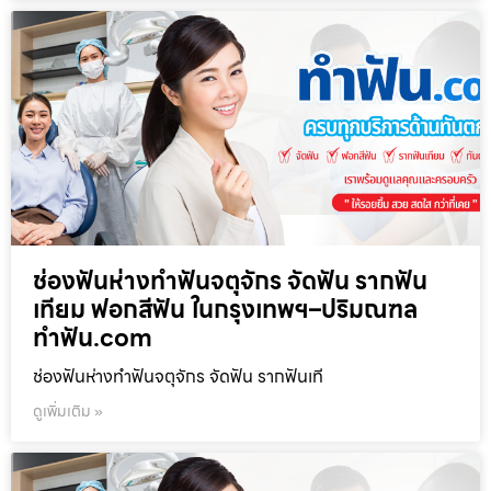
ช่องฟันห่างทำฟันจตุจักร จัดฟัน รากฟัน
เทียม ฟอกสีฟัน ในกรุงเทพฯ–ปริมณฑล
ทำฟัน.com
ช่องฟันห่างทำฟันจตุจักร จัดฟัน รากฟันเที
ดูเพิ่มเติม »