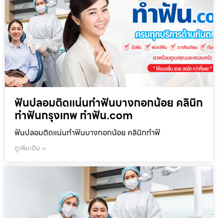
ฟันปลอมติดแน่นทำฟันบางกอกน้อย คลินิก
ทำฟันกรุงเทพ ทำฟัน.com
ฟันปลอมติดแน่นทำฟันบางกอกน้อย คลินิกทำฟั
ดูเพิ่มเติม »