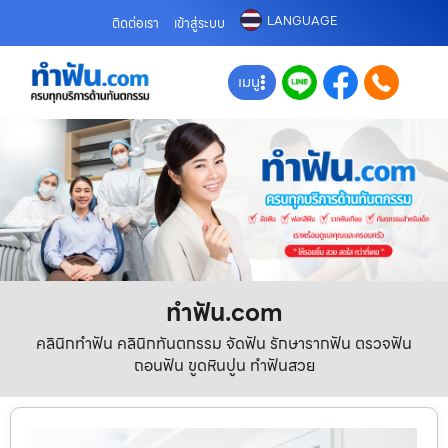
LANGUAGE
ติดต่อเรา
เข้าสู่ระบบ
เมนู
ทําฟัน.com
คลินิกทำฟัน คลินิกทันตกรรม จัดฟัน รักษารากฟัน ตรวจฟัน
ถอนฟัน ขูดหินปูน ทำฟันสวย