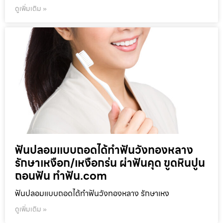
ดูเพิ่มเติม »
ฟันปลอมแบบถอดได้ทำฟันวังทองหลาง
รักษาเหงือก/เหงือกร่น ผ่าฟันคุด ขูดหินปูน
ถอนฟัน ทำฟัน.com
ฟันปลอมแบบถอดได้ทำฟันวังทองหลาง รักษาเหง
ดูเพิ่มเติม »