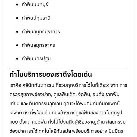
ทำฟันนนทบุรี
ทำฟันปทุมธานี
ทำฟันสมุทรปราการ
ทำฟันสมุทรสาคร
ทำฟันนครปฐม
ทำไมบริการของเราถึงโดดเด่น
เราคือ คลินิกทันตกรรม ที่รวมทุกบริการไว้ในที่เดียว: จาก การ
ตรวจสุขภาพช่องปาก, ดูแลฟันเด็ก, จัดฟัน, จนถึง รากฟัน
เทียม และ ทันตกรรมฉุกเฉิน คุณจะได้พบกับทีมทันตแพทย์
เฉพาะทาง ที่พร้อมยืนเคียงข้างการดูแลฟันของคุณในทุกรูป
แบบ ตั้งแต่ หมอฟัน ทั่วไปไปจนถึงผู้เชี่ยวชาญด้าน ศัลยกรรม
ช่องปาก เราใช้เทคโนโลยีทันสมัย พร้อมบริการอย่างเป็นมิตร