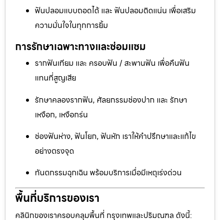
ฟันปลอมแบบถอดได้ และ ฟันปลอมติดแน่น เพื่อเสริม
ความมั่นใจในทุกการยิ้ม
การรักษาเฉพาะทางและซ่อมแซม
รากฟันเทียม และ ครอบฟัน / สะพานฟัน เพื่อคืนฟัน
แทนที่สูญเสีย
รักษาคลองรากฟัน, ศัลยกรรมช่องปาก และ รักษา
เหงือก, เหงือกร่น
ช่องฟันห่าง, ฟันโยก, ฟันหัก เราให้คำปรึกษาและแก้ไข
อย่างตรงจุด
ทันตกรรมฉุกเฉิน พร้อมบริการเมื่อมีเหตุเร่งด่วน
พื้นที่บริการของเรา
คลินิกของเราครอบคลุมพื้นที่ กรุงเทพและปริมณฑล ดังนี้: