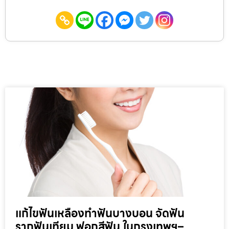
แก้ไขฟันเหลืองทำฟันบางบอน จัดฟัน
รากฟันเทียม ฟอกสีฟัน ในกรุงเทพฯ–