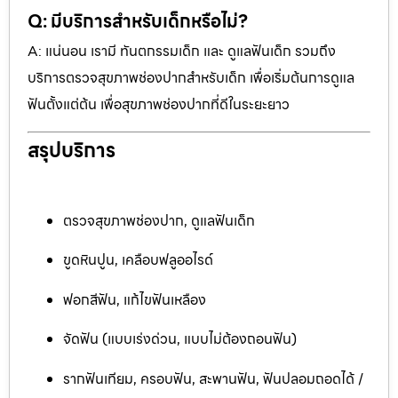
Q: มีบริการสำหรับเด็กหรือไม่?
A: แน่นอน เรามี ทันตกรรมเด็ก และ ดูแลฟันเด็ก รวมถึง
บริการตรวจสุขภาพช่องปากสำหรับเด็ก เพื่อเริ่มต้นการดูแล
ฟันตั้งแต่ต้น เพื่อสุขภาพช่องปากที่ดีในระยะยาว
สรุปบริการ
ตรวจสุขภาพช่องปาก, ดูแลฟันเด็ก
ขูดหินปูน, เคลือบฟลูออไรด์
ฟอกสีฟัน, แก้ไขฟันเหลือง
จัดฟัน (แบบเร่งด่วน, แบบไม่ต้องถอนฟัน)
รากฟันเทียม, ครอบฟัน, สะพานฟัน, ฟันปลอมถอดได้ /