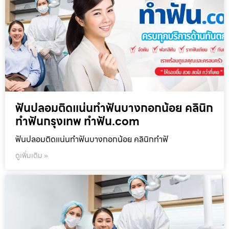
ฟันปลอมติดแน่นทำฟันบางกอกน้อย คลินิก
ทำฟันกรุงเทพ ทำฟัน.com
ฟันปลอมติดแน่นทำฟันบางกอกน้อย คลินิกทำฟั
ดูเพิ่มเติม »