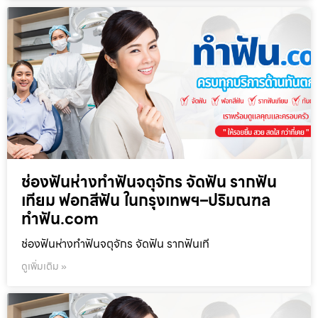
ช่องฟันห่างทำฟันจตุจักร จัดฟัน รากฟัน
เทียม ฟอกสีฟัน ในกรุงเทพฯ–ปริมณฑล
ทำฟัน.com
ช่องฟันห่างทำฟันจตุจักร จัดฟัน รากฟันเที
ดูเพิ่มเติม »