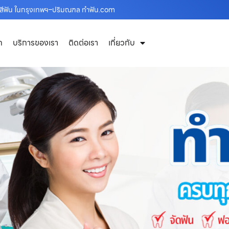
อกสีฟัน ในกรุงเทพฯ–ปริมณฑล ทำฟัน.com
ก
บริการของเรา
ติดต่อเรา
เกี่ยวกับ