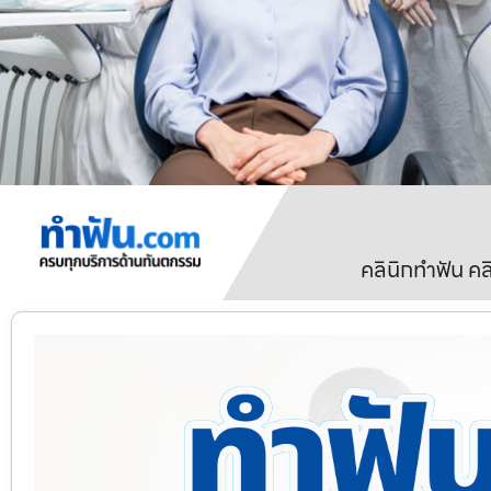
คลินิกทำฟัน ค