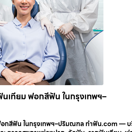
ฟันเทียม ฟอกสีฟัน ในกรุงเทพฯ–
ม ฟอกสีฟัน ในกรุงเทพฯ–ปริมณฑล ทำฟัน.com — บ