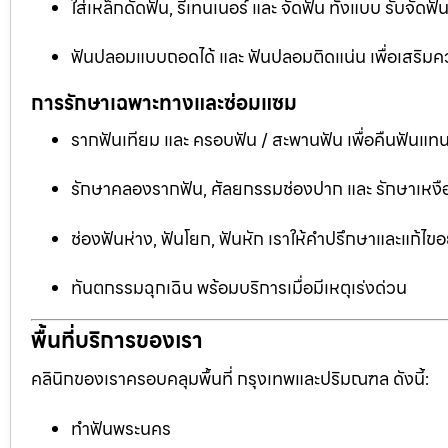
ใส่เหล็กดัดฟัน, รีเทนเนอร์ และ จัดฟัน ทั้งแบบ รับจัด
ฟันปลอมแบบถอดได้ และ ฟันปลอมติดแน่น เพื่อเสริมคว
การรักษาเฉพาะทางและซ่อมแซม
รากฟันเทียม และ ครอบฟัน / สะพานฟัน เพื่อคืนฟันแทน
รักษาคลองรากฟัน, ศัลยกรรมช่องปาก และ รักษาเหงือ
ช่องฟันห่าง, ฟันโยก, ฟันหัก เราให้คำปรึกษาและแก้ไข
ทันตกรรมฉุกเฉิน พร้อมบริการเมื่อมีเหตุเร่งด่วน
พื้นที่บริการของเรา
คลินิกของเราครอบคลุมพื้นที่ กรุงเทพและปริมณฑล ดังนี้:
ทำฟันพระนคร