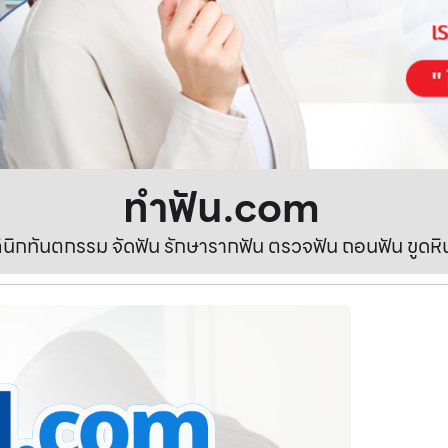
ทําฟัน.com
ลินิกทันตกรรม จัดฟัน รักษารากฟัน ตรวจฟัน ถอนฟัน ขูดห