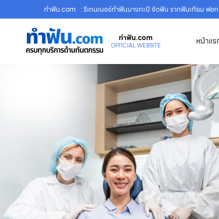
ทําฟัน.com
: รีเทนเนอร์ทำฟันบางกะปิ จัดฟัน รากฟันเทียม ฟ
ทําฟัน.com
หน้าแร
OFFICIAL WEBSITE