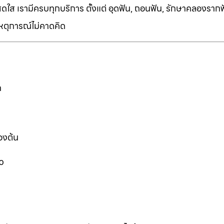
ี่สดใส เรามีครบทุกบริการ ตั้งแต่ อุดฟัน, ถอนฟัน, รักษาคลองราก
เหตุการณ์ไม่คาดคิด
ก
องต้น
ว