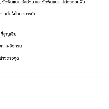
ฟัน, จัดฟันแบบเร่งด่วน และ จัดฟันแบบไม่ต้องถอนฟัน
ามมั่นใจในทุกการยิ้ม
ที่สูญเสีย
ก, เหงือกร่น
อย่างตรงจุด