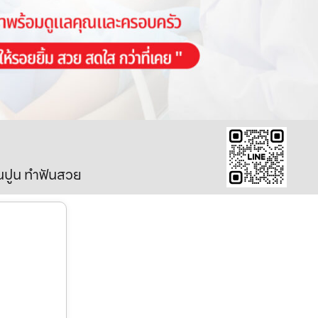
ินปูน ทำฟันสวย