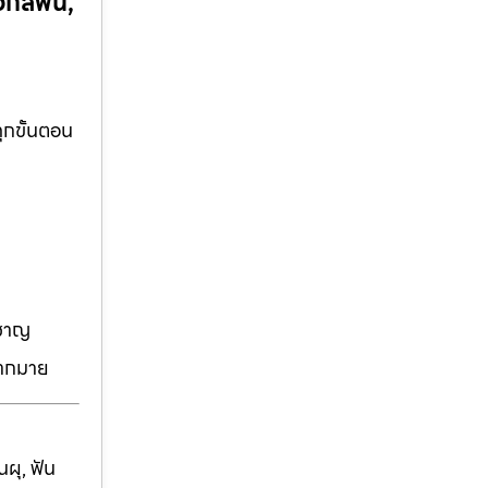
กสีฟัน,
ุกขั้นตอน
วชาญ
มากมาย
ผุ, ฟัน