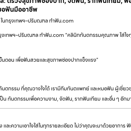
 ตรวจสุขภาพช่องปาก, จัดฟัน, รากฟันเทียม, ฟอ
อฟันมืออาชีพ
น ในกรุงเทพฯ–ปริมณฑล ทำฟัน.com
นกรุงเทพฯ–ปริมณฑล ทำฟัน.com “คลินิกทันตกรรมคุณภาพ ใส่ใจท
ขั้นตอน เพื่อฟันสวยและสุขภาพช่องปากแข็งแรง”
ทันตกรรม ที่คุณวางใจได้ เรามีทีมทันตแพทย์ และหมอฟัน ผู้เชี่ย
็น ทันตกรรมเพื่อความงาม, จัดฟัน, รากฟันเทียม และอื่น ๆ อีก
ง และความเอาใจใส่ในทุกรายละเอียด ไม่ว่าคุณจะมาด้วยอาการ ฟัน