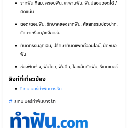
รากฟันเทียม, ครอบฟัน, สะพานฟัน, ฟันปลอมถอดได้ /
ติดแน่น
ถอด/ถอนฟัน, รักษาคลองรากฟัน, ศัลยกรรมช่องปาก,
รักษาเหงือก/เหงือกร่น
ทันตกรรมฉุกเฉิน, ปรึกษาทันตแพทย์ออนไลน์, นัดหมอ
ฟัน
ช่องฟันห่าง, ฟันโยก, ฟันบิ่น, ใส่เหล็กดัดฟัน, รีเทนเนอร์
ลิงก์ที่เกี่ยวข้อง
รีเทนเนอร์ทำฟันบางรัก
รีเทนเนอร์ทำฟันบางรัก