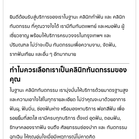
ยินดีต้อนรับสู่บริการของเราในฐานะ คลินิกทำฟัน และ คลินิก
ทันตกรรม ที่คุณวางใจได้ เรามีทีมทันตแพทย์ และหมอฟัน ผู้
เชี่ยวชาญ พร้อมให้บริการครบวงจรในกรุงเทพฯ และ
ปริมณฑล ไม่ว่าจะเป็น ทันตกรรมเพื่อความงาม, จัดฟัน,
รากฟันเทียม และอื่น ๆ อีกมากมาย
ทำไมควรเลือกเราเป็นคลินิกทันตกรรมของ
คุณ
ในฐานะ คลินิกทันตกรรม เรามุ่งมั่นให้บริการด้วยมาตรฐานสูง
และความเอาใจใส่ในทุกรายละเอียด ไม่ว่าคุณจะมาด้วยอาการ
ฟันผุ, ฟันบิ่น, ช่องฟันห่าง หรือมองหาบริการ ฟอกสีฟัน เพื่อ
รอยยิ้มที่สดใส เรามีครบทุกบริการ ตั้งแต่ อุดฟัน, ถอนฟัน,
รักษาคลองรากฟัน จนถึง ศัลยกรรมช่องปาก และ ทันตกรรม
ฉุกเฉิน ให้คุณอุ่นใจเมื่อมีเหตุการณ์ไม่คาดคิด