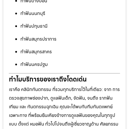
ทำฟันบางบอน
ทำฟันนนทบุรี
ทำฟันปทุมธานี
ทำฟันสมุทรปราการ
ทำฟันสมุทรสาคร
ทำฟันนครปฐม
ทำไมบริการของเราถึงโดดเด่น
เราคือ คลินิกทันตกรรม ที่รวมทุกบริการไว้ในที่เดียว: จาก การ
ตรวจสุขภาพช่องปาก, ดูแลฟันเด็ก, จัดฟัน, จนถึง รากฟัน
เทียม และ ทันตกรรมฉุกเฉิน คุณจะได้พบกับทีมทันตแพทย์
เฉพาะทาง ที่พร้อมยืนเคียงข้างการดูแลฟันของคุณในทุกรูป
แบบ ตั้งแต่ หมอฟัน ทั่วไปไปจนถึงผู้เชี่ยวชาญด้าน ศัลยกรรม