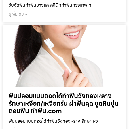
รับจัดฟันทำฟันบางแค คลินิกทำฟันกรุงเทพ ท
ดูเพิ่มเติม »
ฟันปลอมแบบถอดได้ทำฟันวังทองหลาง
รักษาเหงือก/เหงือกร่น ผ่าฟันคุด ขูดหินปูน
ถอนฟัน ทำฟัน.com
ฟันปลอมแบบถอดได้ทำฟันวังทองหลาง รักษาเหง