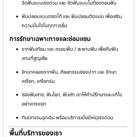
จัดฟันแบบเร่งด่วน และ จัดฟันแบบไม่ต้องถอนฟัน
ฟันปลอมแบบถอดได้ และ ฟันปลอมติดแน่น เพื่อเสริม
ความมั่นใจในทุกการยิ้ม
การรักษาเฉพาะทางและซ่อมแซม
รากฟันเทียม และ ครอบฟัน / สะพานฟัน เพื่อคืนฟัน
แทนที่สูญเสีย
รักษาคลองรากฟัน, ศัลยกรรมช่องปาก และ รักษา
เหงือก, เหงือกร่น
ช่องฟันห่าง, ฟันโยก, ฟันหัก เราให้คำปรึกษาและแก้ไข
อย่างตรงจุด
ทันตกรรมฉุกเฉิน พร้อมบริการเมื่อมีเหตุเร่งด่วน
พื้นที่บริการของเรา