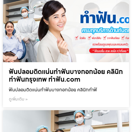
ฟันปลอมติดแน่นทำฟันบางกอกน้อย คลินิก
ทำฟันกรุงเทพ ทำฟัน.com
ฟันปลอมติดแน่นทำฟันบางกอกน้อย คลินิกทำฟั
ดูเพิ่มเติม »