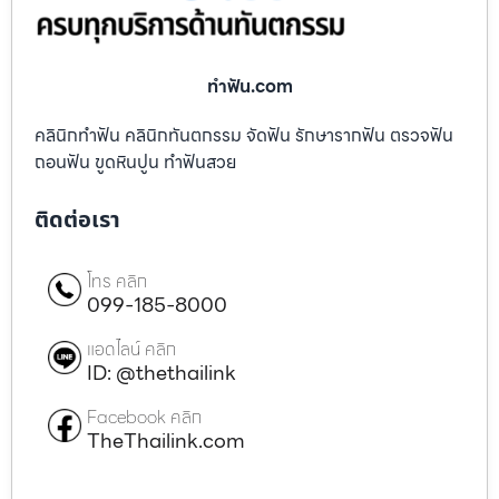
ทําฟัน.com
คลินิกทำฟัน คลินิกทันตกรรม จัดฟัน รักษารากฟัน ตรวจฟัน
ถอนฟัน ขูดหินปูน ทำฟันสวย
ติดต่อเรา
โทร คลิก
099-185-8000
แอดไลน์ คลิก
ID: @thethailink
Facebook คลิก
TheThailink.com