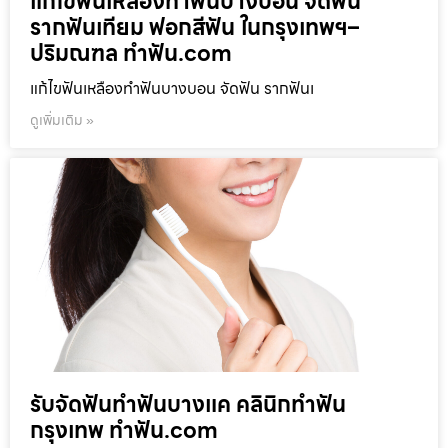
แก้ไขฟันเหลืองทำฟันบางบอน จัดฟัน
รากฟันเทียม ฟอกสีฟัน ในกรุงเทพฯ–
ปริมณฑล ทำฟัน.com
แก้ไขฟันเหลืองทำฟันบางบอน จัดฟัน รากฟันเ
ดูเพิ่มเติม »
รับจัดฟันทำฟันบางแค คลินิกทำฟัน
กรุงเทพ ทำฟัน.com