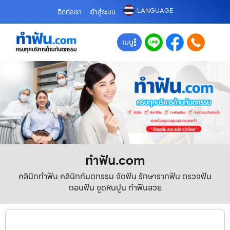
LANGUAGE
ติดต่อเรา
เข้าสู่ระบบ
เมนู
ทําฟัน.com
คลินิกทำฟัน คลินิกทันตกรรม จัดฟัน รักษารากฟัน ตรวจฟัน
ถอนฟัน ขูดหินปูน ทำฟันสวย