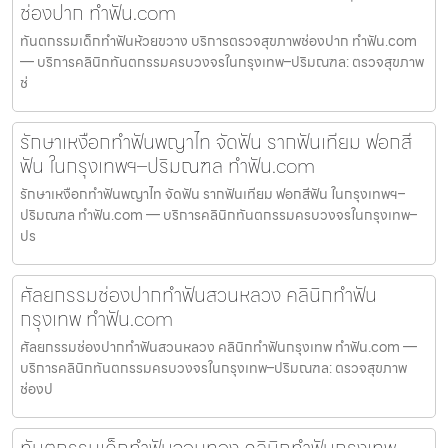
ช่องปาก ทำฟัน.com
ทันตกรรมเด็กทำฟันห้วยขวาง บริการตรวจสุขภาพช่องปาก ทำฟัน.com
— บริการคลินิกทันตกรรมครบวงจรในกรุงเทพ–ปริมณฑล: ตรวจสุขภาพ
ช่
รักษาเหงือกทำฟันพญาไท จัดฟัน รากฟันเทียม ฟอกสี
ฟัน ในกรุงเทพฯ–ปริมณฑล ทำฟัน.com
รักษาเหงือกทำฟันพญาไท จัดฟัน รากฟันเทียม ฟอกสีฟัน ในกรุงเทพฯ–
ปริมณฑล ทำฟัน.com — บริการคลินิกทันตกรรมครบวงจรในกรุงเทพ–
ปร
ศัลยกรรมช่องปากทำฟันสวนหลวง คลินิกทำฟัน
กรุงเทพ ทำฟัน.com
ศัลยกรรมช่องปากทำฟันสวนหลวง คลินิกทำฟันกรุงเทพ ทำฟัน.com —
บริการคลินิกทันตกรรมครบวงจรในกรุงเทพ–ปริมณฑล: ตรวจสุขภาพ
ช่องป