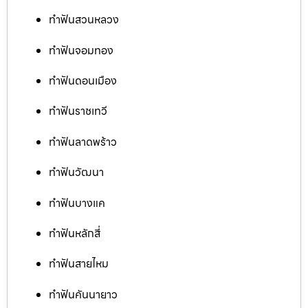
ทำฟันสวนหลวง
ทำฟันจอมทอง
ทำฟันดอนเมือง
ทำฟันราชเทวี
ทำฟันลาดพร้าว
ทำฟันวัฒนา
ทำฟันบางแค
ทำฟันหลักสี่
ทำฟันสายไหม
ทำฟันคันนายาว