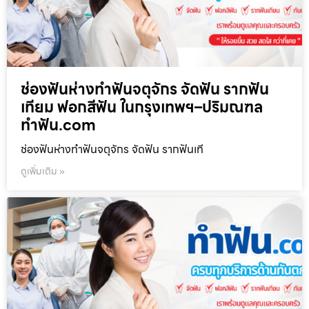
ช่องฟันห่างทำฟันจตุจักร จัดฟัน รากฟัน
เทียม ฟอกสีฟัน ในกรุงเทพฯ–ปริมณฑล
ทำฟัน.com
ช่องฟันห่างทำฟันจตุจักร จัดฟัน รากฟันเที
ดูเพิ่มเติม »