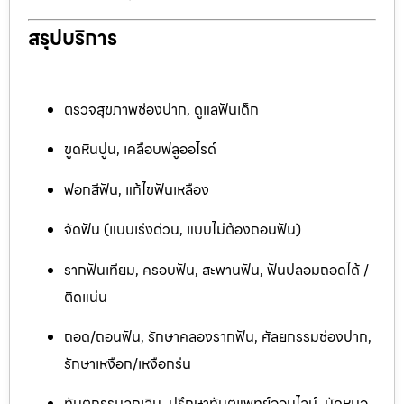
สรุปบริการ
ตรวจสุขภาพช่องปาก, ดูแลฟันเด็ก
ขูดหินปูน, เคลือบฟลูออไรด์
ฟอกสีฟัน, แก้ไขฟันเหลือง
จัดฟัน (แบบเร่งด่วน, แบบไม่ต้องถอนฟัน)
รากฟันเทียม, ครอบฟัน, สะพานฟัน, ฟันปลอมถอดได้ /
ติดแน่น
ถอด/ถอนฟัน, รักษาคลองรากฟัน, ศัลยกรรมช่องปาก,
รักษาเหงือก/เหงือกร่น
ทันตกรรมฉุกเฉิน, ปรึกษาทันตแพทย์ออนไลน์, นัดหมอ