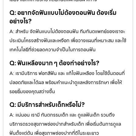
Q: อยากจัดฟันแบบไม่ต้องถอนฟัน ต้องเริ่ม
อย่างไร?
A: สำหรับ จัดฟันแบบไม่ต้องถอนฟัน ทีมทันตแพทย์ของเราจะ
ประเมินโครงสร้างฟันและเหงือก เพื่อวางแผนที่เหมาะสม และใช้
เทคโนโลยีที่ช่วยลดความจำเป็นในการถอนฟัน
Q: ฟันเหลืองมาก ๆ ต้องทำอย่างไร?
A: เรามีบริการ ฟอกสีฟัน และ แก้ไขฟันเหลือง โดยใช้ขั้นตอนที่
ปลอดภัยและได้ผล พร้อมคำแนะนำดูแลหลังการรักษา เพื่อให้
รอยยิ้มของคุณสว่างขึ้น
Q: มีบริการสำหรับเด็กหรือไม่?
A: แน่นอน เรามี ทันตกรรมเด็ก และ ดูแลฟันเด็ก รวมถึง
บริการตรวจสุขภาพช่องปากสำหรับเด็ก เพื่อเริ่มต้นการดูแล
ฟันตั้งแต่ต้น เพื่อสุขภาพช่องปากที่ดีในระยะยาว