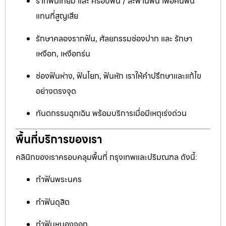
รากฟันเทียม และ ครอบฟัน / สะพานฟัน เพื่อคืนฟัน
แทนที่สูญเสีย
รักษาคลองรากฟัน, ศัลยกรรมช่องปาก และ รักษา
เหงือก, เหงือกร่น
ช่องฟันห่าง, ฟันโยก, ฟันหัก เราให้คำปรึกษาและแก้ไข
อย่างตรงจุด
ทันตกรรมฉุกเฉิน พร้อมบริการเมื่อมีเหตุเร่งด่วน
พื้นที่บริการของเรา
คลินิกของเราครอบคลุมพื้นที่ กรุงเทพและปริมณฑล ดังนี้:
ทำฟันพระนคร
ทำฟันดุสิต
ทำฟันหนองจอก