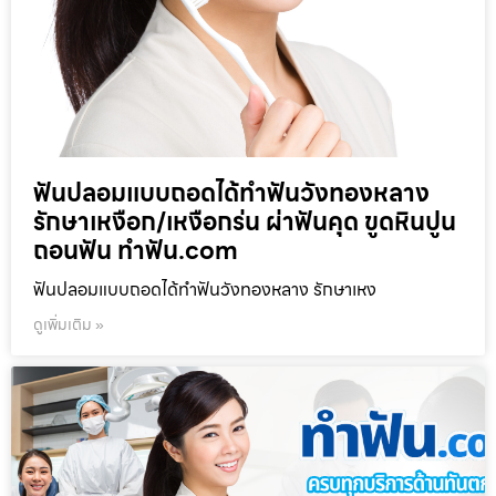
ฟันปลอมแบบถอดได้ทำฟันวังทองหลาง
รักษาเหงือก/เหงือกร่น ผ่าฟันคุด ขูดหินปูน
ถอนฟัน ทำฟัน.com
ฟันปลอมแบบถอดได้ทำฟันวังทองหลาง รักษาเหง
ดูเพิ่มเติม »