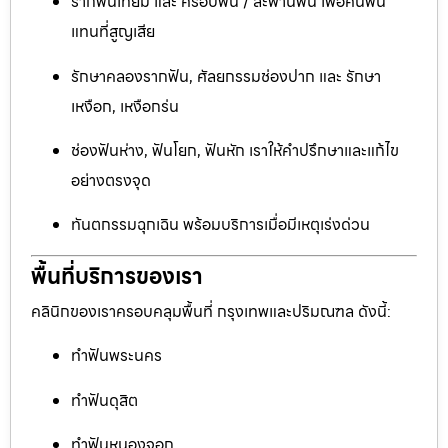
รากฟันเทียม และ ครอบฟัน / สะพานฟัน เพื่อคืนฟัน
แทนที่สูญเสีย
รักษาคลองรากฟัน, ศัลยกรรมช่องปาก และ รักษา
เหงือก, เหงือกร่น
ช่องฟันห่าง, ฟันโยก, ฟันหัก เราให้คำปรึกษาและแก้ไข
อย่างตรงจุด
ทันตกรรมฉุกเฉิน พร้อมบริการเมื่อมีเหตุเร่งด่วน
พื้นที่บริการของเรา
คลินิกของเราครอบคลุมพื้นที่ กรุงเทพและปริมณฑล ดังนี้:
ทำฟันพระนคร
ทำฟันดุสิต
ทำฟันหนองจอก