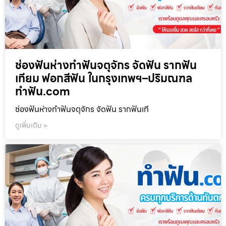
ช่องฟันห่างทำฟันจตุจักร จัดฟัน รากฟัน
เทียม ฟอกสีฟัน ในกรุงเทพฯ–ปริมณฑล
ทำฟัน.com
ช่องฟันห่างทำฟันจตุจักร จัดฟัน รากฟันเที
ดูเพิ่มเติม »