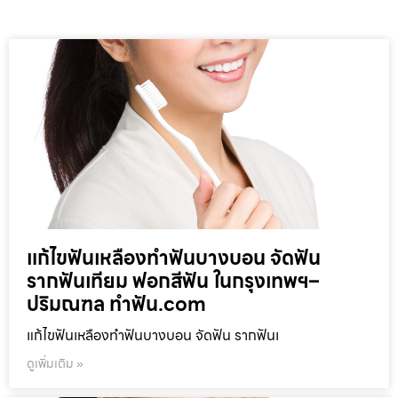
แก้ไขฟันเหลืองทำฟันบางบอน จัดฟัน
รากฟันเทียม ฟอกสีฟัน ในกรุงเทพฯ–
ปริมณฑล ทำฟัน.com
แก้ไขฟันเหลืองทำฟันบางบอน จัดฟัน รากฟันเ
ดูเพิ่มเติม »