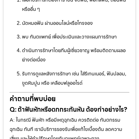
หรืออื่น ๆ
นัดหมอฟัน ผ่านออนไลน์หรือโทรจอง
พบ ทันตแพทย์ เพื่อประเมินและวางแผนการรักษา
ดำเนินการรักษาโดยทีมผู้เชี่ยวชาญ พร้อมติดตามผลอ
ย่างต่อเนื่อง
รับการดูแลหลังการรักษา เช่น ใส่รีเทนเนอร์, ฟันปลอม,
ขูดหินปูน หรือ เคลือบฟลูออไรด์
คำถามที่พบบ่อย
Q: ถ้าฟันหักหรือตกกระทันหัน ต้องทำอย่างไร?
A: ในกรณี ฟันหัก หรือมีเหตุฉุกเฉิน ควรติดต่อ ทันตกรรม
ฉุกเฉิน ทันที เรามีบริการรองรับเพื่อแก้ไขเบื้องต้น ลดความ
เสี่ยง และให้คำปรึกษาโดยทันตแพทย์เฉพาะทาง