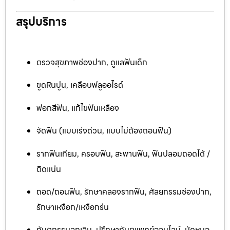
สรุปบริการ
ตรวจสุขภาพช่องปาก, ดูแลฟันเด็ก
ขูดหินปูน, เคลือบฟลูออไรด์
ฟอกสีฟัน, แก้ไขฟันเหลือง
จัดฟัน (แบบเร่งด่วน, แบบไม่ต้องถอนฟัน)
รากฟันเทียม, ครอบฟัน, สะพานฟัน, ฟันปลอมถอดได้ /
ติดแน่น
ถอด/ถอนฟัน, รักษาคลองรากฟัน, ศัลยกรรมช่องปาก,
รักษาเหงือก/เหงือกร่น
ทันตกรรมฉุกเฉิน, ปรึกษาทันตแพทย์ออนไลน์, นัดหมอ