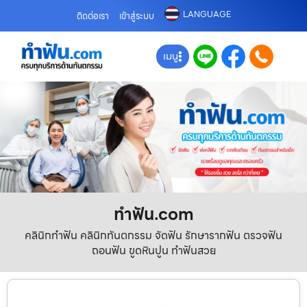
LANGUAGE
ติดต่อเรา
เข้าสู่ระบบ
เมนู
ทําฟัน.com
คลินิกทำฟัน คลินิกทันตกรรม จัดฟัน รักษารากฟัน ตรวจฟัน
ถอนฟัน ขูดหินปูน ทำฟันสวย