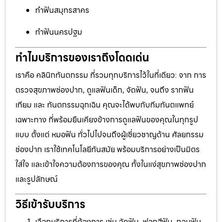
ทำฟันสมุทรสาคร
ทำฟันนครปฐม
ทำไมบริการของเราถึงโดดเด่น
เราคือ คลินิกทันตกรรม ที่รวมทุกบริการไว้ในที่เดียว: จาก การ
ตรวจสุขภาพช่องปาก, ดูแลฟันเด็ก, จัดฟัน, จนถึง รากฟัน
เทียม และ ทันตกรรมฉุกเฉิน คุณจะได้พบกับทีมทันตแพทย์
เฉพาะทาง ที่พร้อมยืนเคียงข้างการดูแลฟันของคุณในทุกรูป
แบบ ตั้งแต่ หมอฟัน ทั่วไปไปจนถึงผู้เชี่ยวชาญด้าน ศัลยกรรม
ช่องปาก เราใช้เทคโนโลยีทันสมัย พร้อมบริการอย่างเป็นมิตร
ใส่ใจ และเข้าใจความต้องการของคุณ ทั้งในแง่สุขภาพช่องปาก
และรูปลักษณ์
วิธีเข้ารับบริการ
เลือกบริการที่ต้องการ เช่น จัดฟัน, ฟอกสีฟัน, ถอนฟัน