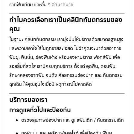
รากฟันเทียม และอื่น ๆ อีกมากมาย
ทำไมควรเลือกเราเป็นคลินิกทันตกรรมของ
คุณ
ในฐานะ คลินิกทันตกรรม เรามุ่งมั่นให้บริการด้วยมาตรฐานสูง
และความเอาใจใส่ในทุกรายละเอียด ไม่ว่าคุณจะมาด้วยอาการ
ฟันผุ, ฟันบิ่น, ช่องฟันห่าง หรือมองหาบริการ ฟอกสีฟัน เพื่อ
รอยยิ้มที่สดใส เรามีครบทุกบริการ ตั้งแต่ อุดฟัน, ถอนฟัน,
รักษาคลองรากฟัน จนถึง ศัลยกรรมช่องปาก และ ทันตกรรม
ฉุกเฉิน ให้คุณอุ่นใจเมื่อมีเหตุการณ์ไม่คาดคิด
บริการของเรา
การดูแลทั่วไปและป้องกัน
ตรวจสุขภาพช่องปาก และ ดูแลฟันเด็ก / ทันตกรรมเด็ก
ขูดหินปูน และ เคลือบฟลูออไรด์ เพื่อป้องกัน ฟันผุ