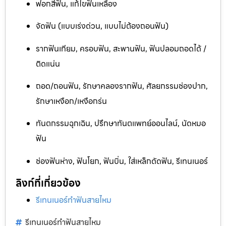
ฟอกสีฟัน, แก้ไขฟันเหลือง
จัดฟัน (แบบเร่งด่วน, แบบไม่ต้องถอนฟัน)
รากฟันเทียม, ครอบฟัน, สะพานฟัน, ฟันปลอมถอดได้ /
ติดแน่น
ถอด/ถอนฟัน, รักษาคลองรากฟัน, ศัลยกรรมช่องปาก,
รักษาเหงือก/เหงือกร่น
ทันตกรรมฉุกเฉิน, ปรึกษาทันตแพทย์ออนไลน์, นัดหมอ
ฟัน
ช่องฟันห่าง, ฟันโยก, ฟันบิ่น, ใส่เหล็กดัดฟัน, รีเทนเนอร์
ลิงก์ที่เกี่ยวข้อง
รีเทนเนอร์ทำฟันสายไหม
รีเทนเนอร์ทำฟันสายไหม