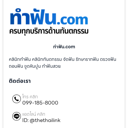
ทําฟัน.com
คลินิกทำฟัน คลินิกทันตกรรม จัดฟัน รักษารากฟัน ตรวจฟัน
ถอนฟัน ขูดหินปูน ทำฟันสวย
ติดต่อเรา
โทร คลิก
099-185-8000
แอดไลน์ คลิก
ID: @thethailink