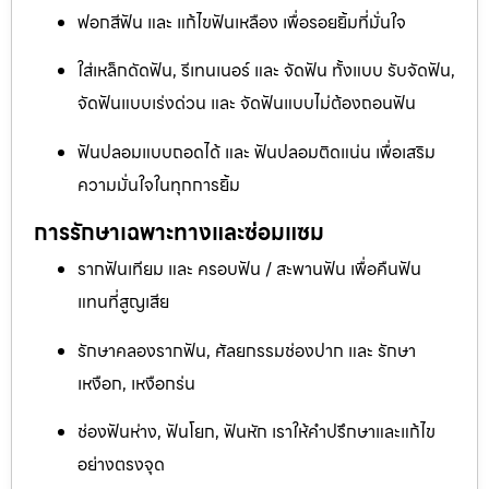
ฟอกสีฟัน และ แก้ไขฟันเหลือง เพื่อรอยยิ้มที่มั่นใจ
ใส่เหล็กดัดฟัน, รีเทนเนอร์ และ จัดฟัน ทั้งแบบ รับจัดฟัน,
จัดฟันแบบเร่งด่วน และ จัดฟันแบบไม่ต้องถอนฟัน
ฟันปลอมแบบถอดได้ และ ฟันปลอมติดแน่น เพื่อเสริม
ความมั่นใจในทุกการยิ้ม
การรักษาเฉพาะทางและซ่อมแซม
รากฟันเทียม และ ครอบฟัน / สะพานฟัน เพื่อคืนฟัน
แทนที่สูญเสีย
รักษาคลองรากฟัน, ศัลยกรรมช่องปาก และ รักษา
เหงือก, เหงือกร่น
ช่องฟันห่าง, ฟันโยก, ฟันหัก เราให้คำปรึกษาและแก้ไข
อย่างตรงจุด