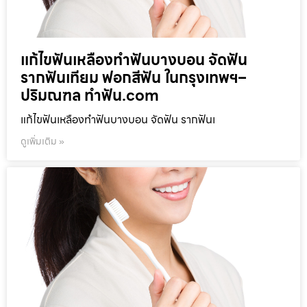
แก้ไขฟันเหลืองทำฟันบางบอน จัดฟัน
รากฟันเทียม ฟอกสีฟัน ในกรุงเทพฯ–
ปริมณฑล ทำฟัน.com
แก้ไขฟันเหลืองทำฟันบางบอน จัดฟัน รากฟันเ
ดูเพิ่มเติม »