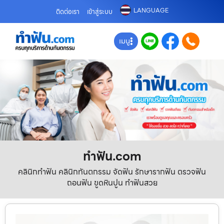
LANGUAGE
ติดต่อเรา
เข้าสู่ระบบ
เมนู
ทําฟัน.com
คลินิกทำฟัน คลินิกทันตกรรม จัดฟัน รักษารากฟัน ตรวจฟัน
ถอนฟัน ขูดหินปูน ทำฟันสวย