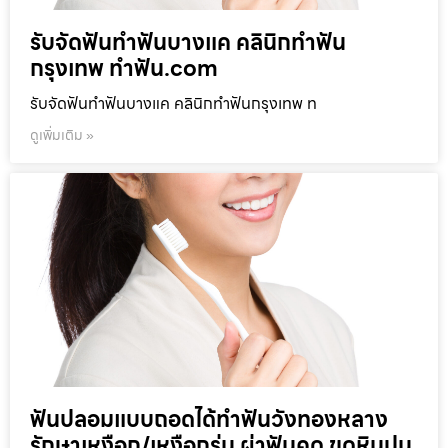
รับจัดฟันทำฟันบางแค คลินิกทำฟัน
กรุงเทพ ทำฟัน.com
รับจัดฟันทำฟันบางแค คลินิกทำฟันกรุงเทพ ท
ดูเพิ่มเติม »
ฟันปลอมแบบถอดได้ทำฟันวังทองหลาง
รักษาเหงือก/เหงือกร่น ผ่าฟันคุด ขูดหินปูน