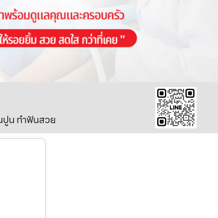
ินปูน ทำฟันสวย