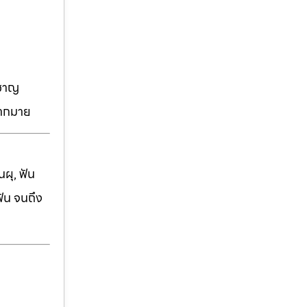
วชาญ
มากมาย
ผุ, ฟัน
ฟัน จนถึง