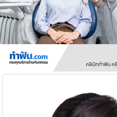
คลินิกทำฟัน ค