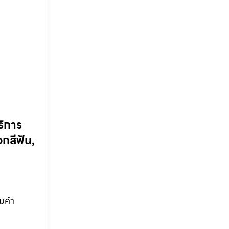
ริการ
กสีฟัน,
อมคำ