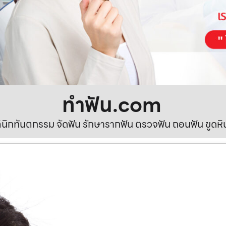
ทําฟัน.com
ลินิกทันตกรรม จัดฟัน รักษารากฟัน ตรวจฟัน ถอนฟัน ขูดห