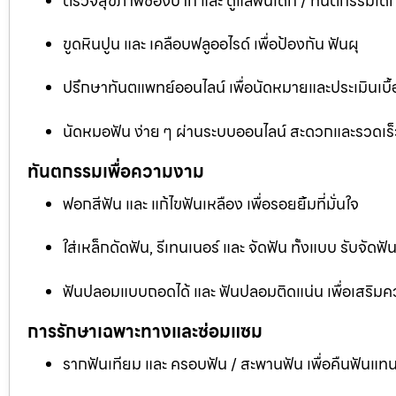
ตรวจสุขภาพช่องปาก และ ดูแลฟันเด็ก / ทันตกรรมเด็
ขูดหินปูน และ เคลือบฟลูออไรด์ เพื่อป้องกัน ฟันผุ
ปรึกษาทันตแพทย์ออนไลน์ เพื่อนัดหมายและประเมินเบื้
นัดหมอฟัน ง่าย ๆ ผ่านระบบออนไลน์ สะดวกและรวดเร็
ทันตกรรมเพื่อความงาม
ฟอกสีฟัน และ แก้ไขฟันเหลือง เพื่อรอยยิ้มที่มั่นใจ
ใส่เหล็กดัดฟัน, รีเทนเนอร์ และ จัดฟัน ทั้งแบบ รับจัด
ฟันปลอมแบบถอดได้ และ ฟันปลอมติดแน่น เพื่อเสริมคว
การรักษาเฉพาะทางและซ่อมแซม
รากฟันเทียม และ ครอบฟัน / สะพานฟัน เพื่อคืนฟันแทน