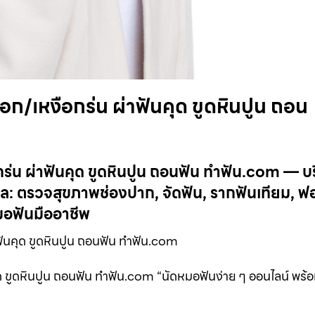
ก/เหงือกร่น ผ่าฟันคุด ขูดหินปูน ถอน
ร่น ผ่าฟันคุด ขูดหินปูน ถอนฟัน ทำฟัน.com — บ
 ตรวจสุขภาพช่องปาก, จัดฟัน, รากฟันเทียม, ฟอ
อฟันมืออาชีพ
ฟันคุด ขูดหินปูน ถอนฟัน ทำฟัน.com
ด ขูดหินปูน ถอนฟัน ทำฟัน.com “นัดหมอฟันง่าย ๆ ออนไลน์ พร้