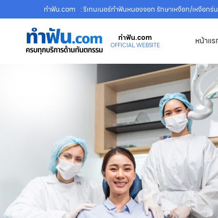
ทําฟัน.com
: รีเทนเนอร์ทำฟันหนองจอก รักษาเหงือก/เหงือกร่น
ทําฟัน.com
หน้าแร
OFFICIAL WEBSITE