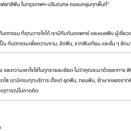
 ฟอกสีฟัน ในกรุงเทพฯ–ปริมณฑล ครอบคลุมทุกพื้นที่”
ทันตกรรม ที่คุณวางใจได้ เรามีทีมทันตแพทย์ และหมอฟัน ผู้เชี่ย
็น ทันตกรรมเพื่อความงาม, จัดฟัน, รากฟันเทียม และอื่น ๆ อีก
ง และความเอาใจใส่ในทุกรายละเอียด ไม่ว่าคุณจะมาด้วยอาการ ฟัน
ี่สดใส เรามีครบทุกบริการ ตั้งแต่ อุดฟัน, ถอนฟัน, รักษาคลองราก
เหตุการณ์ไม่คาดคิด
ก