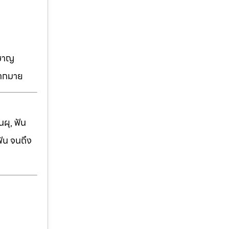
วชาญ
มากมาย
ผุ, ฟัน
ฟัน จนถึง