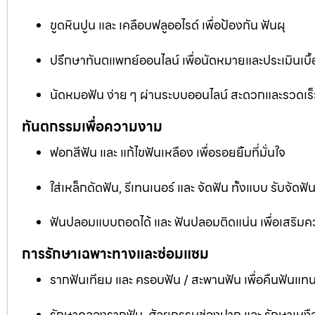
ขูดหินปูน และ เคลือบฟลูออไรด์ เพื่อป้องกัน ฟันผุ
ปรึกษาทันตแพทย์ออนไลน์ เพื่อนัดหมายและประเมินเบื้
นัดหมอฟัน ง่าย ๆ ผ่านระบบออนไลน์ สะดวกและรวดเร็
ทันตกรรมเพื่อความงาม
ฟอกสีฟัน และ แก้ไขฟันเหลือง เพื่อรอยยิ้มที่มั่นใจ
ใส่เหล็กดัดฟัน, รีเทนเนอร์ และ จัดฟัน ทั้งแบบ รับจัด
ฟันปลอมแบบถอดได้ และ ฟันปลอมติดแน่น เพื่อเสริมคว
การรักษาเฉพาะทางและซ่อมแซม
รากฟันเทียม และ ครอบฟัน / สะพานฟัน เพื่อคืนฟันแทน
รักษาคลองรากฟัน, ศัลยกรรมช่องปาก และ รักษาเหงือ