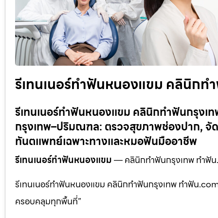
รีเทนเนอร์ทำฟันหนองแขม คลินิกท
รีเทนเนอร์ทำฟันหนองแขม คลินิกทำฟันกรุง
กรุงเทพ–ปริมณฑล: ตรวจสุขภาพช่องปาก, จัดฟ
ทันตแพทย์เฉพาะทางและหมอฟันมืออาชีพ
รีเทนเนอร์ทำฟันหนองแขม
— คลินิกทำฟันกรุงเทพ ทำฟั
รีเทนเนอร์ทำฟันหนองแขม คลินิกทำฟันกรุงเทพ ทำฟัน.com
ครอบคลุมทุกพื้นที่”