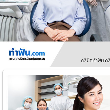
คลินิกทำฟัน ค