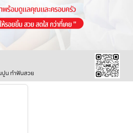
ินปูน ทำฟันสวย