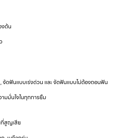
องต้น
ว
ฟัน, จัดฟันแบบเร่งด่วน และ จัดฟันแบบไม่ต้องถอนฟัน
ามมั่นใจในทุกการยิ้ม
ที่สูญเสีย
ก, เหงือกร่น