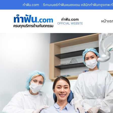
ทําฟัน.com
: รีเทนเนอร์ทำฟันหนองแขม คลินิกทำฟันกรุงเทพ 
ทําฟัน.com
หน้าแร
OFFICIAL WEBSITE