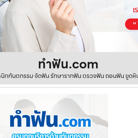
ทําฟัน.com
ลินิกทันตกรรม จัดฟัน รักษารากฟัน ตรวจฟัน ถอนฟัน ขูดห