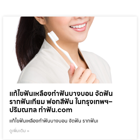
แก้ไขฟันเหลืองทำฟันบางบอน จัดฟัน
รากฟันเทียม ฟอกสีฟัน ในกรุงเทพฯ–
ปริมณฑล ทำฟัน.com
แก้ไขฟันเหลืองทำฟันบางบอน จัดฟัน รากฟันเ
ดูเพิ่มเติม »