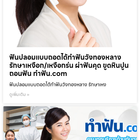
ฟันปลอมแบบถอดได้ทำฟันวังทองหลาง
รักษาเหงือก/เหงือกร่น ผ่าฟันคุด ขูดหินปูน
ถอนฟัน ทำฟัน.com
ฟันปลอมแบบถอดได้ทำฟันวังทองหลาง รักษาเหง
ดูเพิ่มเติม »