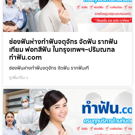
ช่องฟันห่างทำฟันจตุจักร จัดฟัน รากฟัน
เทียม ฟอกสีฟัน ในกรุงเทพฯ–ปริมณฑล
ทำฟัน.com
ช่องฟันห่างทำฟันจตุจักร จัดฟัน รากฟันเที
ดูเพิ่มเติม »