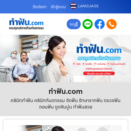
LANGUAGE
ติดต่อเรา
เข้าสู่ระบบ
เมนู
ทําฟัน.com
คลินิกทำฟัน คลินิกทันตกรรม จัดฟัน รักษารากฟัน ตรวจฟัน
ถอนฟัน ขูดหินปูน ทำฟันสวย