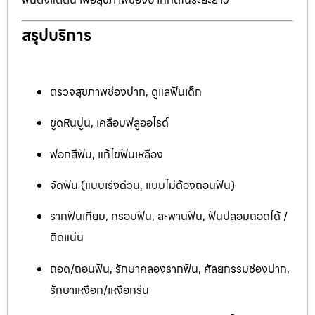
สรุปบริการ
ตรวจสุขภาพช่องปาก, ดูแลฟันเด็ก
ขูดหินปูน, เคลือบฟลูออไรด์
ฟอกสีฟัน, แก้ไขฟันเหลือง
จัดฟัน (แบบเร่งด่วน, แบบไม่ต้องถอนฟัน)
รากฟันเทียม, ครอบฟัน, สะพานฟัน, ฟันปลอมถอดได้ /
ติดแน่น
ถอด/ถอนฟัน, รักษาคลองรากฟัน, ศัลยกรรมช่องปาก,
รักษาเหงือก/เหงือกร่น