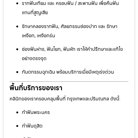
รากฟันเทียม และ ครอบฟัน / สะพานฟัน เพื่อคืนฟัน
แทนที่สูญเสีย
รักษาคลองรากฟัน, ศัลยกรรมช่องปาก และ รักษา
เหงือก, เหงือกร่น
ช่องฟันห่าง, ฟันโยก, ฟันหัก เราให้คำปรึกษาและแก้ไข
อย่างตรงจุด
ทันตกรรมฉุกเฉิน พร้อมบริการเมื่อมีเหตุเร่งด่วน
พื้นที่บริการของเรา
คลินิกของเราครอบคลุมพื้นที่ กรุงเทพและปริมณฑล ดังนี้:
ทำฟันพระนคร
ทำฟันดุสิต