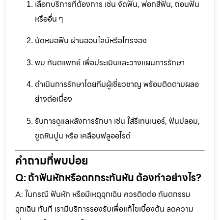
เลือกบริการที่ต้องการ เช่น จัดฟัน, ฟอกสีฟัน, ถอนฟัน
หรืออื่น ๆ
นัดหมอฟัน ผ่านออนไลน์หรือโทรจอง
พบ ทันตแพทย์ เพื่อประเมินและวางแผนการรักษา
ดำเนินการรักษาโดยทีมผู้เชี่ยวชาญ พร้อมติดตามผลอ
ย่างต่อเนื่อง
รับการดูแลหลังการรักษา เช่น ใส่รีเทนเนอร์, ฟันปลอม,
ขูดหินปูน หรือ เคลือบฟลูออไรด์
คำถามที่พบบ่อย
Q: ถ้าฟันหักหรือตกกระทันหัน ต้องทำอย่างไร?
A: ในกรณี ฟันหัก หรือมีเหตุฉุกเฉิน ควรติดต่อ ทันตกรรม
ฉุกเฉิน ทันที เรามีบริการรองรับเพื่อแก้ไขเบื้องต้น ลดความ