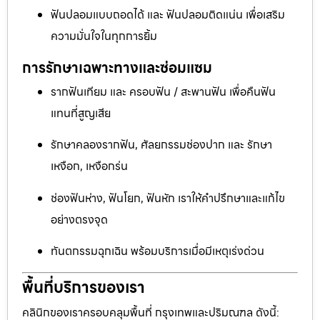
ฟันปลอมแบบถอดได้ และ ฟันปลอมติดแน่น เพื่อเสริม
ความมั่นใจในทุกการยิ้ม
การรักษาเฉพาะทางและซ่อมแซม
รากฟันเทียม และ ครอบฟัน / สะพานฟัน เพื่อคืนฟัน
แทนที่สูญเสีย
รักษาคลองรากฟัน, ศัลยกรรมช่องปาก และ รักษา
เหงือก, เหงือกร่น
ช่องฟันห่าง, ฟันโยก, ฟันหัก เราให้คำปรึกษาและแก้ไข
อย่างตรงจุด
ทันตกรรมฉุกเฉิน พร้อมบริการเมื่อมีเหตุเร่งด่วน
พื้นที่บริการของเรา
คลินิกของเราครอบคลุมพื้นที่ กรุงเทพและปริมณฑล ดังนี้: