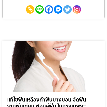
แก้ไขฟันเหลืองทำฟันบางบอน จัดฟัน
รากฟันเทียม ฟอกสีฟัน ในกรุงเทพฯ–