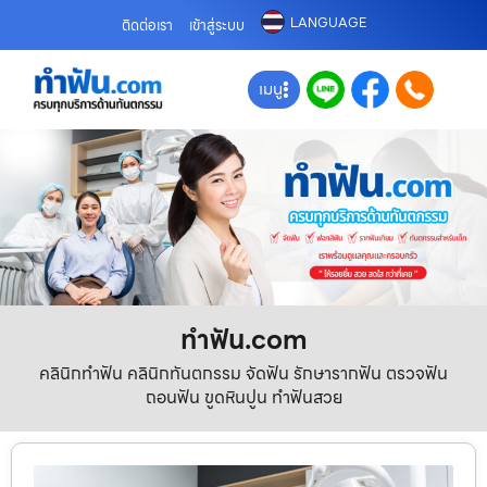
LANGUAGE
ติดต่อเรา
เข้าสู่ระบบ
เมนู
ทําฟัน.com
คลินิกทำฟัน คลินิกทันตกรรม จัดฟัน รักษารากฟัน ตรวจฟัน
ถอนฟัน ขูดหินปูน ทำฟันสวย