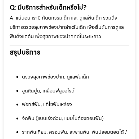
Q: มีบริการสำหรับเด็กหรือไม่?
A: แน่นอน เรามี ทันตกรรมเด็ก และ ดูแลฟันเด็ก รวมถึง
บริการตรวจสุขภาพช่องปากสำหรับเด็ก เพื่อเริ่มต้นการดูแล
ฟันตั้งแต่ต้น เพื่อสุขภาพช่องปากที่ดีในระยะยาว
สรุปบริการ
ตรวจสุขภาพช่องปาก, ดูแลฟันเด็ก
ขูดหินปูน, เคลือบฟลูออไรด์
ฟอกสีฟัน, แก้ไขฟันเหลือง
จัดฟัน (แบบเร่งด่วน, แบบไม่ต้องถอนฟัน)
รากฟันเทียม, ครอบฟัน, สะพานฟัน, ฟันปลอมถอดได้ /