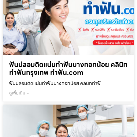
ฟันปลอมติดแน่นทำฟันบางกอกน้อย คลินิก
ทำฟันกรุงเทพ ทำฟัน.com
ฟันปลอมติดแน่นทำฟันบางกอกน้อย คลินิกทำฟั
ดูเพิ่มเติม »