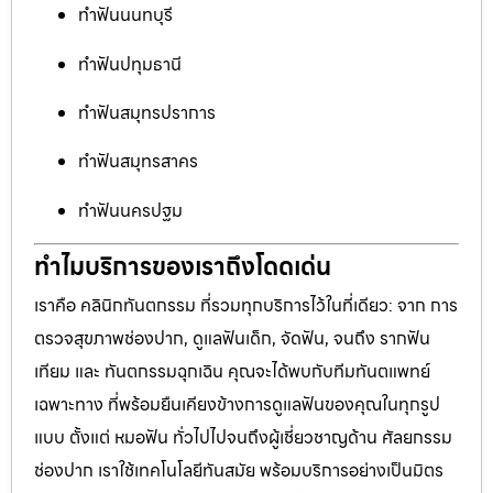
ทำฟันนนทบุรี
ทำฟันปทุมธานี
ทำฟันสมุทรปราการ
ทำฟันสมุทรสาคร
ทำฟันนครปฐม
ทำไมบริการของเราถึงโดดเด่น
เราคือ คลินิกทันตกรรม ที่รวมทุกบริการไว้ในที่เดียว: จาก การ
ตรวจสุขภาพช่องปาก, ดูแลฟันเด็ก, จัดฟัน, จนถึง รากฟัน
เทียม และ ทันตกรรมฉุกเฉิน คุณจะได้พบกับทีมทันตแพทย์
เฉพาะทาง ที่พร้อมยืนเคียงข้างการดูแลฟันของคุณในทุกรูป
แบบ ตั้งแต่ หมอฟัน ทั่วไปไปจนถึงผู้เชี่ยวชาญด้าน ศัลยกรรม
ช่องปาก เราใช้เทคโนโลยีทันสมัย พร้อมบริการอย่างเป็นมิตร