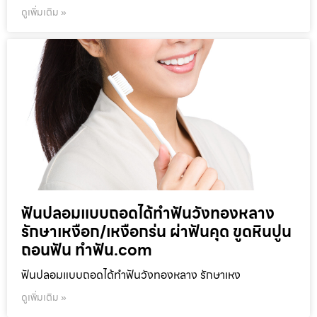
ดูเพิ่มเติม »
ฟันปลอมแบบถอดได้ทำฟันวังทองหลาง
รักษาเหงือก/เหงือกร่น ผ่าฟันคุด ขูดหินปูน
ถอนฟัน ทำฟัน.com
ฟันปลอมแบบถอดได้ทำฟันวังทองหลาง รักษาเหง
ดูเพิ่มเติม »