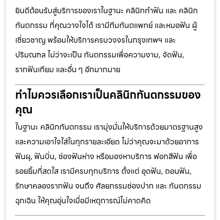
ยินดีต้อนรับสู่บริการของเราในฐานะ คลินิกทำฟัน และ คลินิก
ทันตกรรม ที่คุณวางใจได้ เรามีทีมทันตแพทย์ และหมอฟัน ผู้
เชี่ยวชาญ พร้อมให้บริการครบวงจรในกรุงเทพฯ และ
ปริมณฑล ไม่ว่าจะเป็น ทันตกรรมเพื่อความงาม, จัดฟัน,
รากฟันเทียม และอื่น ๆ อีกมากมาย
ทำไมควรเลือกเราเป็นคลินิกทันตกรรมของ
คุณ
ในฐานะ คลินิกทันตกรรม เรามุ่งมั่นให้บริการด้วยมาตรฐานสูง
และความเอาใจใส่ในทุกรายละเอียด ไม่ว่าคุณจะมาด้วยอาการ
ฟันผุ, ฟันบิ่น, ช่องฟันห่าง หรือมองหาบริการ ฟอกสีฟัน เพื่อ
รอยยิ้มที่สดใส เรามีครบทุกบริการ ตั้งแต่ อุดฟัน, ถอนฟัน,
รักษาคลองรากฟัน จนถึง ศัลยกรรมช่องปาก และ ทันตกรรม
ฉุกเฉิน ให้คุณอุ่นใจเมื่อมีเหตุการณ์ไม่คาดคิด