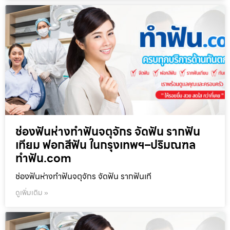
ช่องฟันห่างทำฟันจตุจักร จัดฟัน รากฟัน
เทียม ฟอกสีฟัน ในกรุงเทพฯ–ปริมณฑล
ทำฟัน.com
ช่องฟันห่างทำฟันจตุจักร จัดฟัน รากฟันเที
ดูเพิ่มเติม »