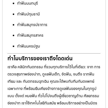
ทำฟันนนทบุรี
ทำฟันปทุมธานี
ทำฟันสมุทรปราการ
ทำฟันสมุทรสาคร
ทำฟันนครปฐม
ทำไมบริการของเราถึงโดดเด่น
เราคือ คลินิกทันตกรรม ที่รวมทุกบริการไว้ในที่เดียว: จาก การ
ตรวจสุขภาพช่องปาก, ดูแลฟันเด็ก, จัดฟัน, จนถึง รากฟัน
เทียม และ ทันตกรรมฉุกเฉิน คุณจะได้พบกับทีมทันตแพทย์
เฉพาะทาง ที่พร้อมยืนเคียงข้างการดูแลฟันของคุณในทุกรูป
แบบ ตั้งแต่ หมอฟัน ทั่วไปไปจนถึงผู้เชี่ยวชาญด้าน ศัลยกรรม
ช่องปาก เราใช้เทคโนโลยีทันสมัย พร้อมบริการอย่างเป็นมิตร