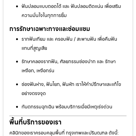
ฟันปลอมแบบถอดได้ และ ฟันปลอมติดแน่น เพื่อเสริม
ความมั่นใจในทุกการยิ้ม
การรักษาเฉพาะทางและซ่อมแซม
รากฟันเทียม และ ครอบฟัน / สะพานฟัน เพื่อคืนฟัน
แทนที่สูญเสีย
รักษาคลองรากฟัน, ศัลยกรรมช่องปาก และ รักษา
เหงือก, เหงือกร่น
ช่องฟันห่าง, ฟันโยก, ฟันหัก เราให้คำปรึกษาและแก้ไข
อย่างตรงจุด
ทันตกรรมฉุกเฉิน พร้อมบริการเมื่อมีเหตุเร่งด่วน
พื้นที่บริการของเรา
คลินิกของเราครอบคลุมพื้นที่ กรุงเทพและปริมณฑล ดังนี้: