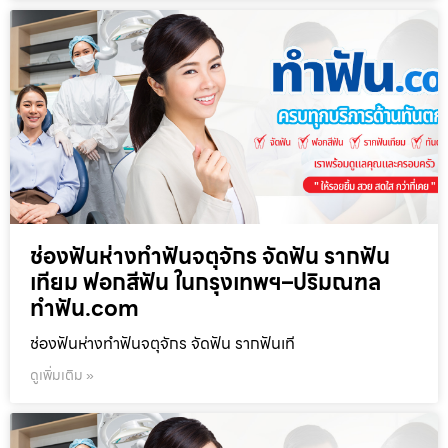
ช่องฟันห่างทำฟันจตุจักร จัดฟัน รากฟัน
เทียม ฟอกสีฟัน ในกรุงเทพฯ–ปริมณฑล
ทำฟัน.com
ช่องฟันห่างทำฟันจตุจักร จัดฟัน รากฟันเที
ดูเพิ่มเติม »