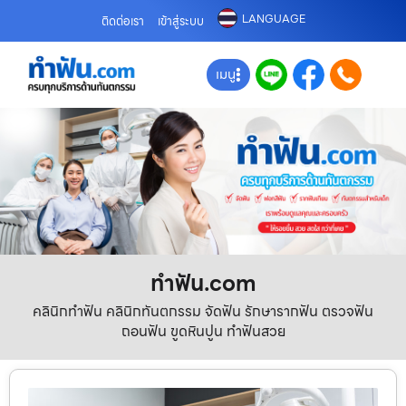
LANGUAGE
ติดต่อเรา
เข้าสู่ระบบ
เมนู
ทําฟัน.com
คลินิกทำฟัน คลินิกทันตกรรม จัดฟัน รักษารากฟัน ตรวจฟัน
ถอนฟัน ขูดหินปูน ทำฟันสวย