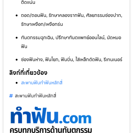
ติดแน่น
ถอด/ถอนฟัน, รักษาคลองรากฟัน, ศัลยกรรมช่องปาก,
รักษาเหงือก/เหงือกร่น
ทันตกรรมฉุกเฉิน, ปรึกษาทันตแพทย์ออนไลน์, นัดหมอ
ฟัน
ช่องฟันห่าง, ฟันโยก, ฟันบิ่น, ใส่เหล็กดัดฟัน, รีเทนเนอร์
ลิงก์ที่เกี่ยวข้อง
สะพานฟันทำฟันหลักสี่
สะพานฟันทำฟันหลักสี่