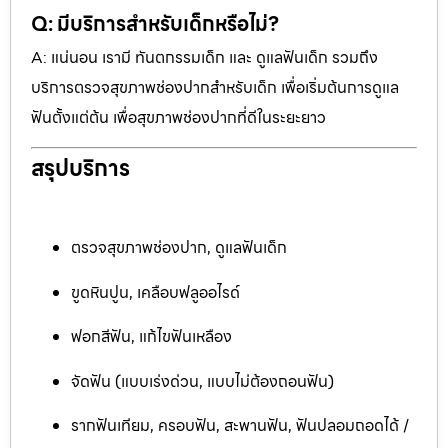
Q: มีบริการสำหรับเด็กหรือไม่?
A: แน่นอน เรามี ทันตกรรมเด็ก และ ดูแลฟันเด็ก รวมถึง
บริการตรวจสุขภาพช่องปากสำหรับเด็ก เพื่อเริ่มต้นการดูแล
ฟันตั้งแต่ต้น เพื่อสุขภาพช่องปากที่ดีในระยะยาว
สรุปบริการ
ตรวจสุขภาพช่องปาก, ดูแลฟันเด็ก
ขูดหินปูน, เคลือบฟลูออไรด์
ฟอกสีฟัน, แก้ไขฟันเหลือง
จัดฟัน (แบบเร่งด่วน, แบบไม่ต้องถอนฟัน)
รากฟันเทียม, ครอบฟัน, สะพานฟัน, ฟันปลอมถอดได้ /