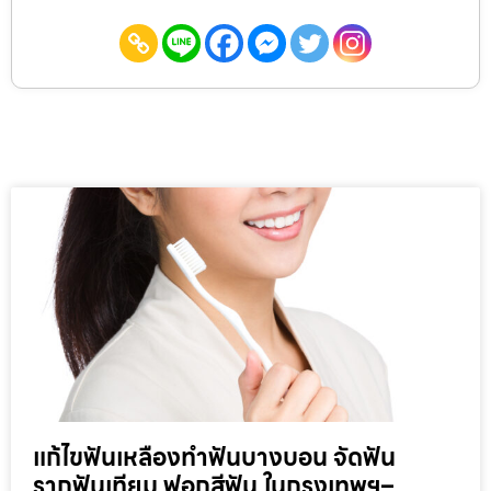
แก้ไขฟันเหลืองทำฟันบางบอน จัดฟัน
รากฟันเทียม ฟอกสีฟัน ในกรุงเทพฯ–