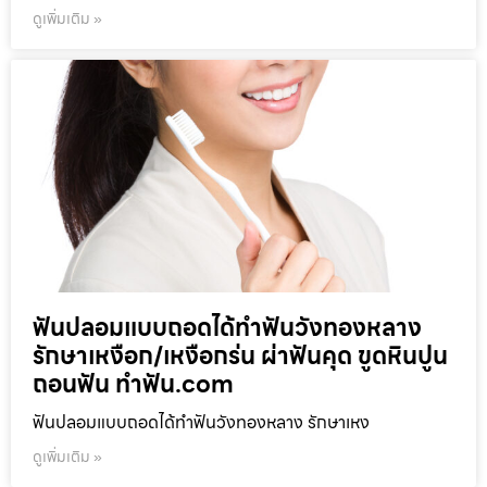
ดูเพิ่มเติม »
ฟันปลอมแบบถอดได้ทำฟันวังทองหลาง
รักษาเหงือก/เหงือกร่น ผ่าฟันคุด ขูดหินปูน
ถอนฟัน ทำฟัน.com
ฟันปลอมแบบถอดได้ทำฟันวังทองหลาง รักษาเหง
ดูเพิ่มเติม »