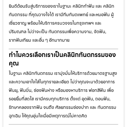
ยินดีต้อนรับสู่บริการของเราในฐานะ คลินิกทำฟัน และ คลินิก
ทันตกรรม ที่คุณวางใจได้ เรามีทีมทันตแพทย์ และหมอฟัน ผู้
เชี่ยวชาญ พร้อมให้บริการครบวงจรในกรุงเทพฯ และ
ปริมณฑล ไม่ว่าจะเป็น ทันตกรรมเพื่อความงาม, จัดฟัน,
รากฟันเทียม และอื่น ๆ อีกมากมาย
ทำไมควรเลือกเราเป็นคลินิกทันตกรรมของ
คุณ
ในฐานะ คลินิกทันตกรรม เรามุ่งมั่นให้บริการด้วยมาตรฐานสูง
และความเอาใจใส่ในทุกรายละเอียด ไม่ว่าคุณจะมาด้วยอาการ
ฟันผุ, ฟันบิ่น, ช่องฟันห่าง หรือมองหาบริการ ฟอกสีฟัน เพื่อ
รอยยิ้มที่สดใส เรามีครบทุกบริการ ตั้งแต่ อุดฟัน, ถอนฟัน,
รักษาคลองรากฟัน จนถึง ศัลยกรรมช่องปาก และ ทันตกรรม
ฉุกเฉิน ให้คุณอุ่นใจเมื่อมีเหตุการณ์ไม่คาดคิด