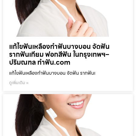
แก้ไขฟันเหลืองทำฟันบางบอน จัดฟัน
รากฟันเทียม ฟอกสีฟัน ในกรุงเทพฯ–
ปริมณฑล ทำฟัน.com
แก้ไขฟันเหลืองทำฟันบางบอน จัดฟัน รากฟันเ
ดูเพิ่มเติม »