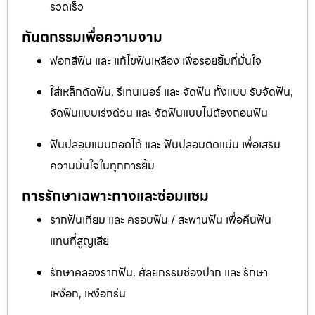
รวดเร็ว
ทันตกรรมเพื่อความงาม
ฟอกสีฟัน และ แก้ไขฟันเหลือง เพื่อรอยยิ้มที่มั่นใจ
ใส่เหล็กดัดฟัน, รีเทนเนอร์ และ จัดฟัน ทั้งแบบ รับจัดฟัน,
จัดฟันแบบเร่งด่วน และ จัดฟันแบบไม่ต้องถอนฟัน
ฟันปลอมแบบถอดได้ และ ฟันปลอมติดแน่น เพื่อเสริม
ความมั่นใจในทุกการยิ้ม
การรักษาเฉพาะทางและซ่อมแซม
รากฟันเทียม และ ครอบฟัน / สะพานฟัน เพื่อคืนฟัน
แทนที่สูญเสีย
รักษาคลองรากฟัน, ศัลยกรรมช่องปาก และ รักษา
เหงือก, เหงือกร่น