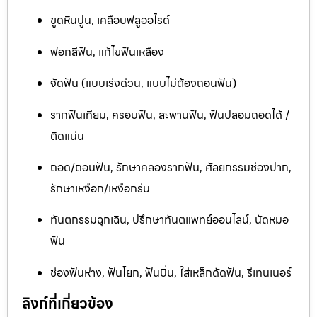
ขูดหินปูน, เคลือบฟลูออไรด์
ฟอกสีฟัน, แก้ไขฟันเหลือง
จัดฟัน (แบบเร่งด่วน, แบบไม่ต้องถอนฟัน)
รากฟันเทียม, ครอบฟัน, สะพานฟัน, ฟันปลอมถอดได้ /
ติดแน่น
ถอด/ถอนฟัน, รักษาคลองรากฟัน, ศัลยกรรมช่องปาก,
รักษาเหงือก/เหงือกร่น
ทันตกรรมฉุกเฉิน, ปรึกษาทันตแพทย์ออนไลน์, นัดหมอ
ฟัน
ช่องฟันห่าง, ฟันโยก, ฟันบิ่น, ใส่เหล็กดัดฟัน, รีเทนเนอร์
ลิงก์ที่เกี่ยวข้อง