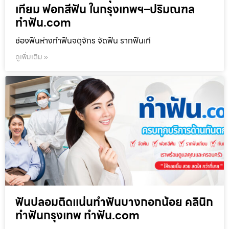
เทียม ฟอกสีฟัน ในกรุงเทพฯ–ปริมณฑล
ทำฟัน.com
ช่องฟันห่างทำฟันจตุจักร จัดฟัน รากฟันเที
ดูเพิ่มเติม »
ฟันปลอมติดแน่นทำฟันบางกอกน้อย คลินิก
ทำฟันกรุงเทพ ทำฟัน.com