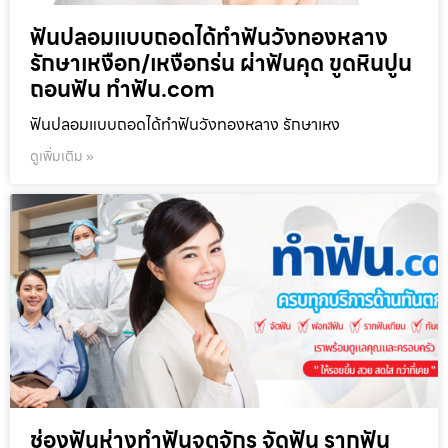
ฟันปลอมแบบถอดได้ทำฟันวังทองหลาง
รักษาเหงือก/เหงือกร่น ผ่าฟันคุด ขูดหินปูน
ถอนฟัน ทำฟัน.com
ฟันปลอมแบบถอดได้ทำฟันวังทองหลาง รักษาเหง
ดูเพิ่มเติม »
ช่องฟันห่างทำฟันจตุจักร จัดฟัน รากฟัน