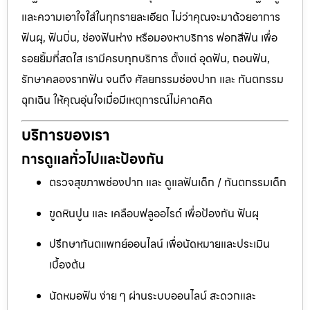
และความเอาใจใส่ในทุกรายละเอียด ไม่ว่าคุณจะมาด้วยอาการ
ฟันผุ, ฟันบิ่น, ช่องฟันห่าง หรือมองหาบริการ ฟอกสีฟัน เพื่อ
รอยยิ้มที่สดใส เรามีครบทุกบริการ ตั้งแต่ อุดฟัน, ถอนฟัน,
รักษาคลองรากฟัน จนถึง ศัลยกรรมช่องปาก และ ทันตกรรม
ฉุกเฉิน ให้คุณอุ่นใจเมื่อมีเหตุการณ์ไม่คาดคิด
บริการของเรา
การดูแลทั่วไปและป้องกัน
ตรวจสุขภาพช่องปาก และ ดูแลฟันเด็ก / ทันตกรรมเด็ก
ขูดหินปูน และ เคลือบฟลูออไรด์ เพื่อป้องกัน ฟันผุ
ปรึกษาทันตแพทย์ออนไลน์ เพื่อนัดหมายและประเมิน
เบื้องต้น
นัดหมอฟัน ง่าย ๆ ผ่านระบบออนไลน์ สะดวกและ