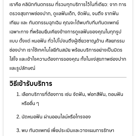
เราคือ คลินิกทันตกรรม ที่รวมทุกบริการไว้ในที่เดียว: จาก การ
ตรวจสุขภาพช่องปาก, ดูแลฟันเด็ก, จัดฟัน, จนถึง รากฟัน
เทียม และ ทันตกรรมฉุกเฉิน คุณจะได้พบกับทีมทันตแพทย์
เฉพาะทาง ที่พร้อมยืนเคียงข้างการดูแลฟันของคุณในทุกรูป
แบบ ตั้งแต่ หมอฟัน ทั่วไปไปจนถึงผู้เชี่ยวชาญด้าน ศัลยกรรม
ช่องปาก เราใช้เทคโนโลยีทันสมัย พร้อมบริการอย่างเป็นมิตร
ใส่ใจ และเข้าใจความต้องการของคุณ ทั้งในแง่สุขภาพช่องปาก
และรูปลักษณ์
วิธีเข้ารับบริการ
เลือกบริการที่ต้องการ เช่น จัดฟัน, ฟอกสีฟัน, ถอนฟัน
หรืออื่น ๆ
นัดหมอฟัน ผ่านออนไลน์หรือโทรจอง
พบ ทันตแพทย์ เพื่อประเมินและวางแผนการรักษา