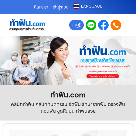
LANGUAGE
ติดต่อเรา
เข้าสู่ระบบ
เมนู
ทําฟัน.com
คลินิกทำฟัน คลินิกทันตกรรม จัดฟัน รักษารากฟัน ตรวจฟัน
ถอนฟัน ขูดหินปูน ทำฟันสวย