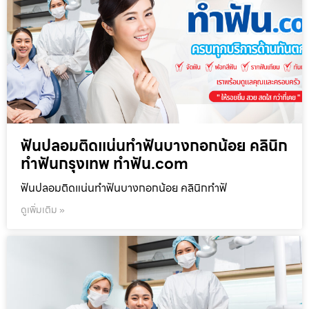
ฟันปลอมติดแน่นทำฟันบางกอกน้อย คลินิก
ทำฟันกรุงเทพ ทำฟัน.com
ฟันปลอมติดแน่นทำฟันบางกอกน้อย คลินิกทำฟั
ดูเพิ่มเติม »