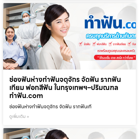
ช่องฟันห่างทำฟันจตุจักร จัดฟัน รากฟัน
เทียม ฟอกสีฟัน ในกรุงเทพฯ–ปริมณฑล
ทำฟัน.com
ช่องฟันห่างทำฟันจตุจักร จัดฟัน รากฟันเที
ดูเพิ่มเติม »