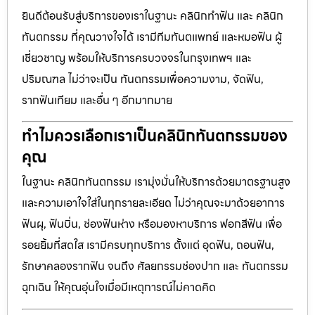
ยินดีต้อนรับสู่บริการของเราในฐานะ คลินิกทำฟัน และ คลินิก
ทันตกรรม ที่คุณวางใจได้ เรามีทีมทันตแพทย์ และหมอฟัน ผู้
เชี่ยวชาญ พร้อมให้บริการครบวงจรในกรุงเทพฯ และ
ปริมณฑล ไม่ว่าจะเป็น ทันตกรรมเพื่อความงาม, จัดฟัน,
รากฟันเทียม และอื่น ๆ อีกมากมาย
ทำไมควรเลือกเราเป็นคลินิกทันตกรรมของ
คุณ
ในฐานะ คลินิกทันตกรรม เรามุ่งมั่นให้บริการด้วยมาตรฐานสูง
และความเอาใจใส่ในทุกรายละเอียด ไม่ว่าคุณจะมาด้วยอาการ
ฟันผุ, ฟันบิ่น, ช่องฟันห่าง หรือมองหาบริการ ฟอกสีฟัน เพื่อ
รอยยิ้มที่สดใส เรามีครบทุกบริการ ตั้งแต่ อุดฟัน, ถอนฟัน,
รักษาคลองรากฟัน จนถึง ศัลยกรรมช่องปาก และ ทันตกรรม
ฉุกเฉิน ให้คุณอุ่นใจเมื่อมีเหตุการณ์ไม่คาดคิด