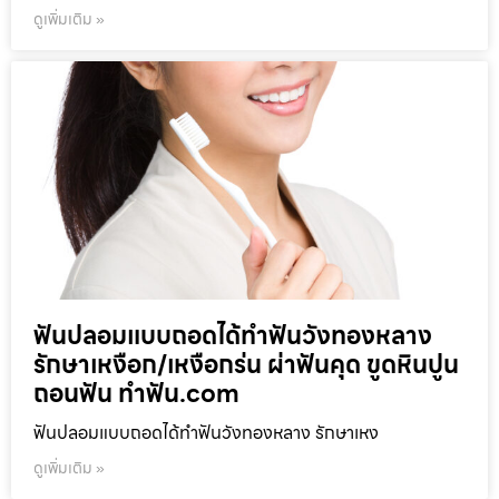
ดูเพิ่มเติม »
ฟันปลอมแบบถอดได้ทำฟันวังทองหลาง
รักษาเหงือก/เหงือกร่น ผ่าฟันคุด ขูดหินปูน
ถอนฟัน ทำฟัน.com
ฟันปลอมแบบถอดได้ทำฟันวังทองหลาง รักษาเหง
ดูเพิ่มเติม »