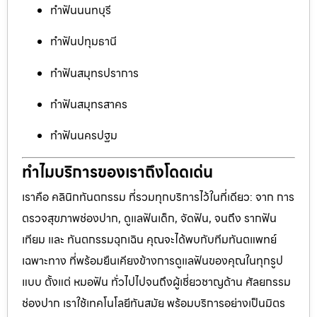
ทำฟันนนทบุรี
ทำฟันปทุมธานี
ทำฟันสมุทรปราการ
ทำฟันสมุทรสาคร
ทำฟันนครปฐม
ทำไมบริการของเราถึงโดดเด่น
เราคือ คลินิกทันตกรรม ที่รวมทุกบริการไว้ในที่เดียว: จาก การ
ตรวจสุขภาพช่องปาก, ดูแลฟันเด็ก, จัดฟัน, จนถึง รากฟัน
เทียม และ ทันตกรรมฉุกเฉิน คุณจะได้พบกับทีมทันตแพทย์
เฉพาะทาง ที่พร้อมยืนเคียงข้างการดูแลฟันของคุณในทุกรูป
แบบ ตั้งแต่ หมอฟัน ทั่วไปไปจนถึงผู้เชี่ยวชาญด้าน ศัลยกรรม
ช่องปาก เราใช้เทคโนโลยีทันสมัย พร้อมบริการอย่างเป็นมิตร