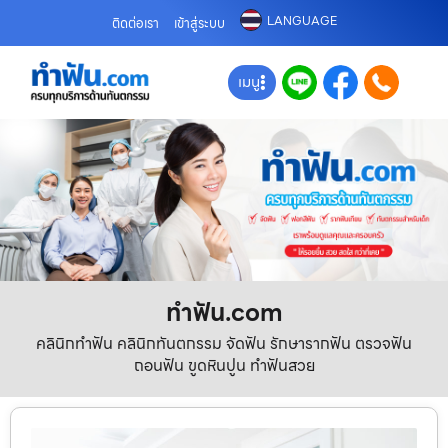
LANGUAGE
ติดต่อเรา
เข้าสู่ระบบ
เมนู
ทําฟัน.com
คลินิกทำฟัน คลินิกทันตกรรม จัดฟัน รักษารากฟัน ตรวจฟัน
ถอนฟัน ขูดหินปูน ทำฟันสวย