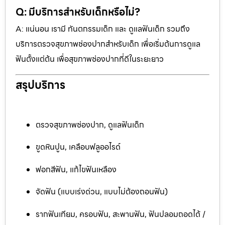
Q: มีบริการสำหรับเด็กหรือไม่?
A: แน่นอน เรามี ทันตกรรมเด็ก และ ดูแลฟันเด็ก รวมถึง
บริการตรวจสุขภาพช่องปากสำหรับเด็ก เพื่อเริ่มต้นการดูแล
ฟันตั้งแต่ต้น เพื่อสุขภาพช่องปากที่ดีในระยะยาว
สรุปบริการ
ตรวจสุขภาพช่องปาก, ดูแลฟันเด็ก
ขูดหินปูน, เคลือบฟลูออไรด์
ฟอกสีฟัน, แก้ไขฟันเหลือง
จัดฟัน (แบบเร่งด่วน, แบบไม่ต้องถอนฟัน)
รากฟันเทียม, ครอบฟัน, สะพานฟัน, ฟันปลอมถอดได้ /