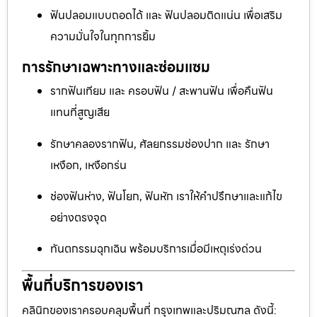
ฟันปลอมแบบถอดได้ และ ฟันปลอมติดแน่น เพื่อเสริม
ความมั่นใจในทุกการยิ้ม
การรักษาเฉพาะทางและซ่อมแซม
รากฟันเทียม และ ครอบฟัน / สะพานฟัน เพื่อคืนฟัน
แทนที่สูญเสีย
รักษาคลองรากฟัน, ศัลยกรรมช่องปาก และ รักษา
เหงือก, เหงือกร่น
ช่องฟันห่าง, ฟันโยก, ฟันหัก เราให้คำปรึกษาและแก้ไข
อย่างตรงจุด
ทันตกรรมฉุกเฉิน พร้อมบริการเมื่อมีเหตุเร่งด่วน
พื้นที่บริการของเรา
คลินิกของเราครอบคลุมพื้นที่ กรุงเทพและปริมณฑล ดังนี้: