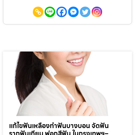
แก้ไขฟันเหลืองทำฟันบางบอน จัดฟัน
รากฟันเทียม ฟอกสีฟัน ในกรุงเทพฯ–