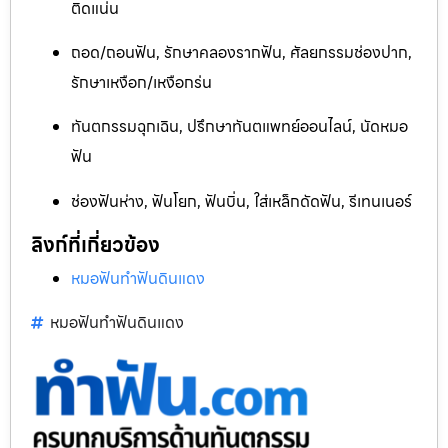
ติดแน่น
ถอด/ถอนฟัน, รักษาคลองรากฟัน, ศัลยกรรมช่องปาก,
รักษาเหงือก/เหงือกร่น
ทันตกรรมฉุกเฉิน, ปรึกษาทันตแพทย์ออนไลน์, นัดหมอ
ฟัน
ช่องฟันห่าง, ฟันโยก, ฟันบิ่น, ใส่เหล็กดัดฟัน, รีเทนเนอร์
ลิงก์ที่เกี่ยวข้อง
หมอฟันทำฟันดินแดง
หมอฟันทำฟันดินแดง