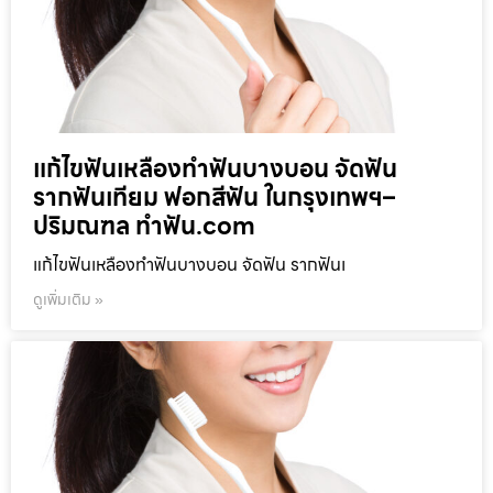
แก้ไขฟันเหลืองทำฟันบางบอน จัดฟัน
รากฟันเทียม ฟอกสีฟัน ในกรุงเทพฯ–
ปริมณฑล ทำฟัน.com
แก้ไขฟันเหลืองทำฟันบางบอน จัดฟัน รากฟันเ
ดูเพิ่มเติม »