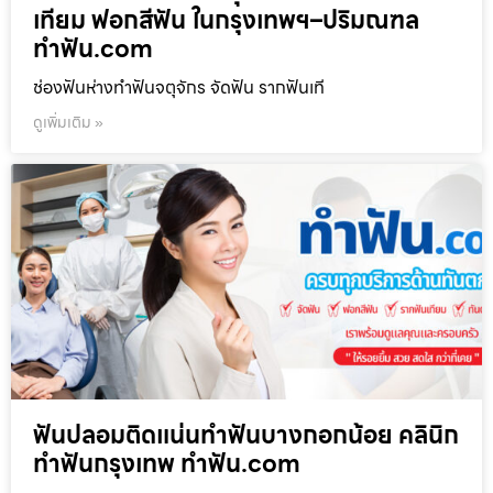
เทียม ฟอกสีฟัน ในกรุงเทพฯ–ปริมณฑล
ทำฟัน.com
ช่องฟันห่างทำฟันจตุจักร จัดฟัน รากฟันเที
ดูเพิ่มเติม »
ฟันปลอมติดแน่นทำฟันบางกอกน้อย คลินิก
ทำฟันกรุงเทพ ทำฟัน.com