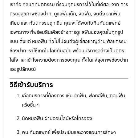
เราคือ คลินิกทันตกรรม ที่รวมทุกบริการไว้ในที่เดียว: จาก การ
ตรวจสุขภาพช่องปาก, ดูแลฟันเด็ก, จัดฟัน, จนถึง รากฟัน
เทียม และ ทันตกรรมฉุกเฉิน คุณจะได้พบกับทีมทันตแพทย์
เฉพาะทาง ที่พร้อมยืนเคียงข้างการดูแลฟันของคุณในทุกรูป
แบบ ตั้งแต่ หมอฟัน ทั่วไปไปจนถึงผู้เชี่ยวชาญด้าน ศัลยกรรม
ช่องปาก เราใช้เทคโนโลยีทันสมัย พร้อมบริการอย่างเป็นมิตร
ใส่ใจ และเข้าใจความต้องการของคุณ ทั้งในแง่สุขภาพช่องปาก
และรูปลักษณ์
วิธีเข้ารับบริการ
เลือกบริการที่ต้องการ เช่น จัดฟัน, ฟอกสีฟัน, ถอนฟัน
หรืออื่น ๆ
นัดหมอฟัน ผ่านออนไลน์หรือโทรจอง
พบ ทันตแพทย์ เพื่อประเมินและวางแผนการรักษา