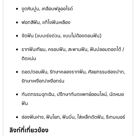
ขูดหินปูน, เคลือบฟลูออไรด์
ฟอกสีฟัน, แก้ไขฟันเหลือง
จัดฟัน (แบบเร่งด่วน, แบบไม่ต้องถอนฟัน)
รากฟันเทียม, ครอบฟัน, สะพานฟัน, ฟันปลอมถอดได้ /
ติดแน่น
ถอด/ถอนฟัน, รักษาคลองรากฟัน, ศัลยกรรมช่องปาก,
รักษาเหงือก/เหงือกร่น
ทันตกรรมฉุกเฉิน, ปรึกษาทันตแพทย์ออนไลน์, นัดหมอ
ฟัน
ช่องฟันห่าง, ฟันโยก, ฟันบิ่น, ใส่เหล็กดัดฟัน, รีเทนเนอร์
ลิงก์ที่เกี่ยวข้อง