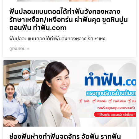
ฟันปลอมแบบถอดได้ทำฟันวังทองหลาง
รักษาเหงือก/เหงือกร่น ผ่าฟันคุด ขูดหินปูน
ถอนฟัน ทำฟัน.com
ฟันปลอมแบบถอดได้ทำฟันวังทองหลาง รักษาเหง
ดูเพิ่มเติม »
ช่องฟันห่างทำฟันจตุจักร จัดฟัน รากฟัน