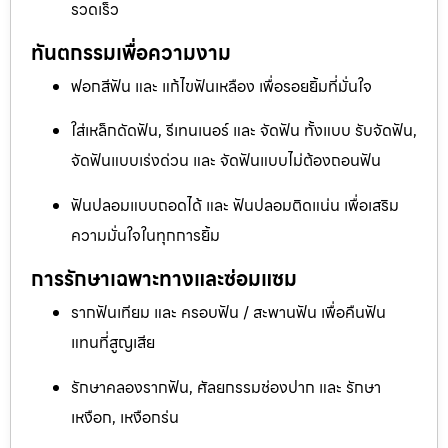
รวดเร็ว
ทันตกรรมเพื่อความงาม
ฟอกสีฟัน และ แก้ไขฟันเหลือง เพื่อรอยยิ้มที่มั่นใจ
ใส่เหล็กดัดฟัน, รีเทนเนอร์ และ จัดฟัน ทั้งแบบ รับจัดฟัน,
จัดฟันแบบเร่งด่วน และ จัดฟันแบบไม่ต้องถอนฟัน
ฟันปลอมแบบถอดได้ และ ฟันปลอมติดแน่น เพื่อเสริม
ความมั่นใจในทุกการยิ้ม
การรักษาเฉพาะทางและซ่อมแซม
รากฟันเทียม และ ครอบฟัน / สะพานฟัน เพื่อคืนฟัน
แทนที่สูญเสีย
รักษาคลองรากฟัน, ศัลยกรรมช่องปาก และ รักษา
เหงือก, เหงือกร่น