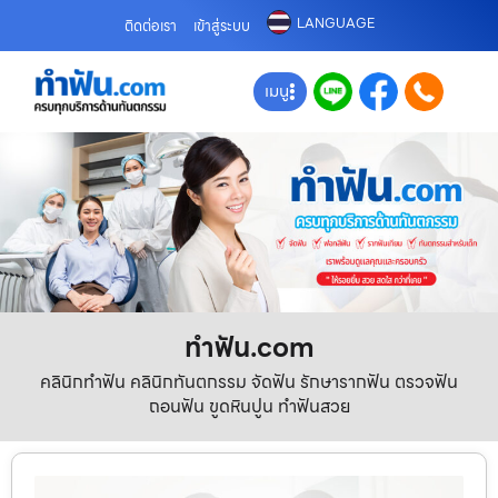
LANGUAGE
ติดต่อเรา
เข้าสู่ระบบ
เมนู
ทําฟัน.com
คลินิกทำฟัน คลินิกทันตกรรม จัดฟัน รักษารากฟัน ตรวจฟัน
ถอนฟัน ขูดหินปูน ทำฟันสวย