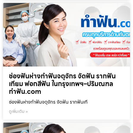
ช่องฟันห่างทำฟันจตุจักร จัดฟัน รากฟัน
เทียม ฟอกสีฟัน ในกรุงเทพฯ–ปริมณฑล
ทำฟัน.com
ช่องฟันห่างทำฟันจตุจักร จัดฟัน รากฟันเที
ดูเพิ่มเติม »