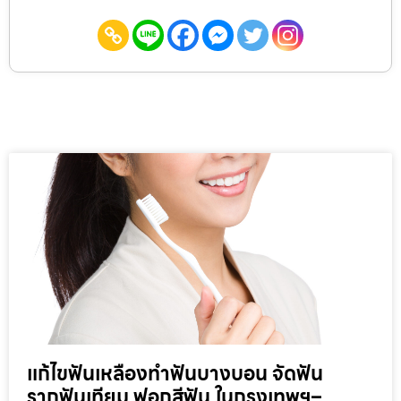
แก้ไขฟันเหลืองทำฟันบางบอน จัดฟัน
รากฟันเทียม ฟอกสีฟัน ในกรุงเทพฯ–