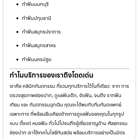
ทำฟันนนทบุรี
ทำฟันปทุมธานี
ทำฟันสมุทรปราการ
ทำฟันสมุทรสาคร
ทำฟันนครปฐม
ทำไมบริการของเราถึงโดดเด่น
เราคือ คลินิกทันตกรรม ที่รวมทุกบริการไว้ในที่เดียว: จาก การ
ตรวจสุขภาพช่องปาก, ดูแลฟันเด็ก, จัดฟัน, จนถึง รากฟัน
เทียม และ ทันตกรรมฉุกเฉิน คุณจะได้พบกับทีมทันตแพทย์
เฉพาะทาง ที่พร้อมยืนเคียงข้างการดูแลฟันของคุณในทุกรูป
แบบ ตั้งแต่ หมอฟัน ทั่วไปไปจนถึงผู้เชี่ยวชาญด้าน ศัลยกรรม
ช่องปาก เราใช้เทคโนโลยีทันสมัย พร้อมบริการอย่างเป็นมิตร