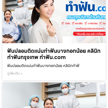
ฟันปลอมติดแน่นทำฟันบางกอกน้อย คลินิก
ทำฟันกรุงเทพ ทำฟัน.com
ฟันปลอมติดแน่นทำฟันบางกอกน้อย คลินิกทำฟั
ดูเพิ่มเติม »