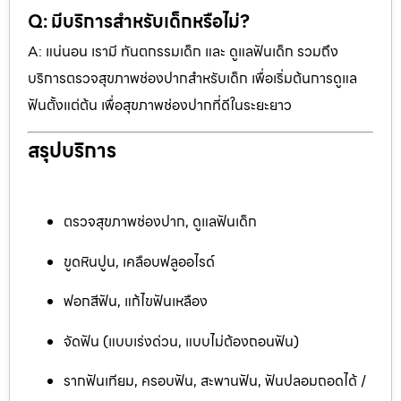
Q: มีบริการสำหรับเด็กหรือไม่?
A: แน่นอน เรามี ทันตกรรมเด็ก และ ดูแลฟันเด็ก รวมถึง
บริการตรวจสุขภาพช่องปากสำหรับเด็ก เพื่อเริ่มต้นการดูแล
ฟันตั้งแต่ต้น เพื่อสุขภาพช่องปากที่ดีในระยะยาว
สรุปบริการ
ตรวจสุขภาพช่องปาก, ดูแลฟันเด็ก
ขูดหินปูน, เคลือบฟลูออไรด์
ฟอกสีฟัน, แก้ไขฟันเหลือง
จัดฟัน (แบบเร่งด่วน, แบบไม่ต้องถอนฟัน)
รากฟันเทียม, ครอบฟัน, สะพานฟัน, ฟันปลอมถอดได้ /