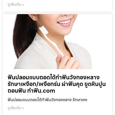
ดูเพิ่มเติม »
ฟันปลอมแบบถอดได้ทำฟันวังทองหลาง
รักษาเหงือก/เหงือกร่น ผ่าฟันคุด ขูดหินปูน
ถอนฟัน ทำฟัน.com
ฟันปลอมแบบถอดได้ทำฟันวังทองหลาง รักษาเหง
ดูเพิ่มเติม »