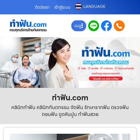
LANGUAGE
ติดต่อเรา
เข้าสู่ระบบ
เมนู
ทําฟัน.com
คลินิกทำฟัน คลินิกทันตกรรม จัดฟัน รักษารากฟัน ตรวจฟัน
ถอนฟัน ขูดหินปูน ทำฟันสวย