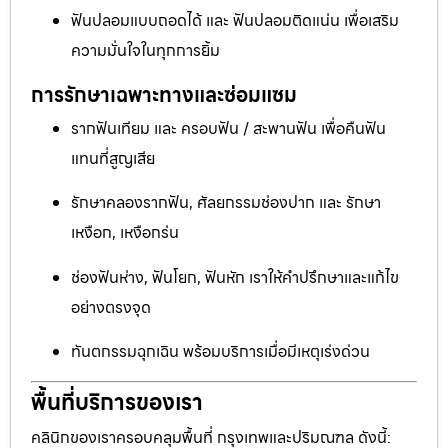
ฟันปลอมแบบถอดได้ และ ฟันปลอมติดแน่น เพื่อเสริม
ความมั่นใจในทุกการยิ้ม
การรักษาเฉพาะทางและซ่อมแซม
รากฟันเทียม และ ครอบฟัน / สะพานฟัน เพื่อคืนฟัน
แทนที่สูญเสีย
รักษาคลองรากฟัน, ศัลยกรรมช่องปาก และ รักษา
เหงือก, เหงือกร่น
ช่องฟันห่าง, ฟันโยก, ฟันหัก เราให้คำปรึกษาและแก้ไข
อย่างตรงจุด
ทันตกรรมฉุกเฉิน พร้อมบริการเมื่อมีเหตุเร่งด่วน
พื้นที่บริการของเรา
คลินิกของเราครอบคลุมพื้นที่ กรุงเทพและปริมณฑล ดังนี้: