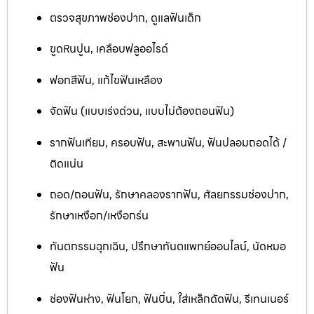
ตรวจสุขภาพช่องปาก, ดูแลฟันเด็ก
ขูดหินปูน, เคลือบฟลูออไรด์
ฟอกสีฟัน, แก้ไขฟันเหลือง
จัดฟัน (แบบเร่งด่วน, แบบไม่ต้องถอนฟัน)
รากฟันเทียม, ครอบฟัน, สะพานฟัน, ฟันปลอมถอดได้ /
ติดแน่น
ถอด/ถอนฟัน, รักษาคลองรากฟัน, ศัลยกรรมช่องปาก,
รักษาเหงือก/เหงือกร่น
ทันตกรรมฉุกเฉิน, ปรึกษาทันตแพทย์ออนไลน์, นัดหมอ
ฟัน
ช่องฟันห่าง, ฟันโยก, ฟันบิ่น, ใส่เหล็กดัดฟัน, รีเทนเนอร์