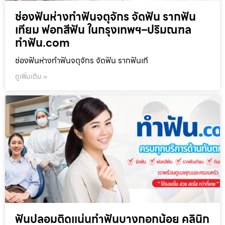
ช่องฟันห่างทำฟันจตุจักร จัดฟัน รากฟัน
เทียม ฟอกสีฟัน ในกรุงเทพฯ–ปริมณฑล
ทำฟัน.com
ช่องฟันห่างทำฟันจตุจักร จัดฟัน รากฟันเที
ดูเพิ่มเติม »
ฟันปลอมติดแน่นทำฟันบางกอกน้อย คลินิก