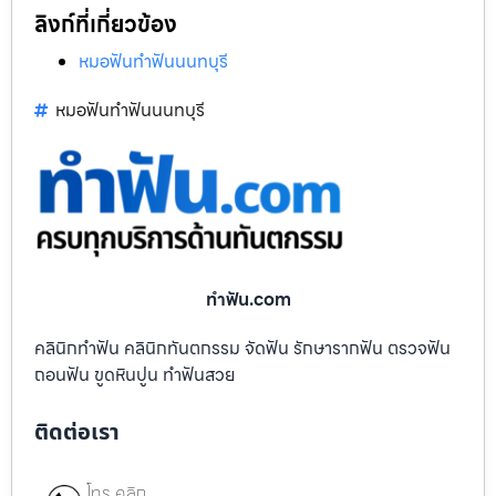
ลิงก์ที่เกี่ยวข้อง
หมอฟันทำฟันนนทบุรี
หมอฟันทำฟันนนทบุรี
ทําฟัน.com
คลินิกทำฟัน คลินิกทันตกรรม จัดฟัน รักษารากฟัน ตรวจฟัน
ถอนฟัน ขูดหินปูน ทำฟันสวย
ติดต่อเรา
โทร คลิก