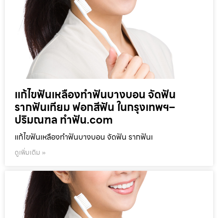
แก้ไขฟันเหลืองทำฟันบางบอน จัดฟัน
รากฟันเทียม ฟอกสีฟัน ในกรุงเทพฯ–
ปริมณฑล ทำฟัน.com
แก้ไขฟันเหลืองทำฟันบางบอน จัดฟัน รากฟันเ
ดูเพิ่มเติม »