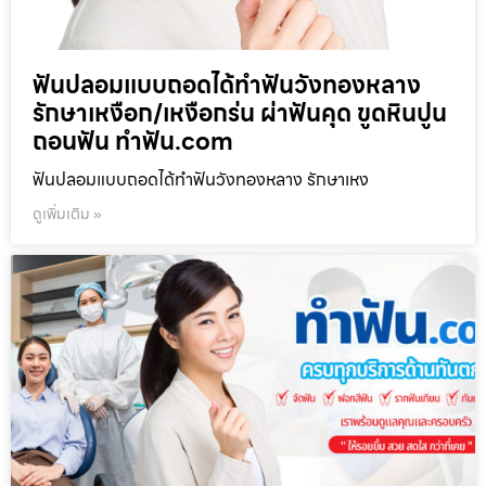
ฟันปลอมแบบถอดได้ทำฟันวังทองหลาง
รักษาเหงือก/เหงือกร่น ผ่าฟันคุด ขูดหินปูน
ถอนฟัน ทำฟัน.com
ฟันปลอมแบบถอดได้ทำฟันวังทองหลาง รักษาเหง
ดูเพิ่มเติม »