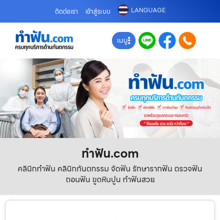
LANGUAGE
ติดต่อเรา
เข้าสู่ระบบ
เมนู
ทําฟัน.com
คลินิกทำฟัน คลินิกทันตกรรม จัดฟัน รักษารากฟัน ตรวจฟัน
ถอนฟัน ขูดหินปูน ทำฟันสวย