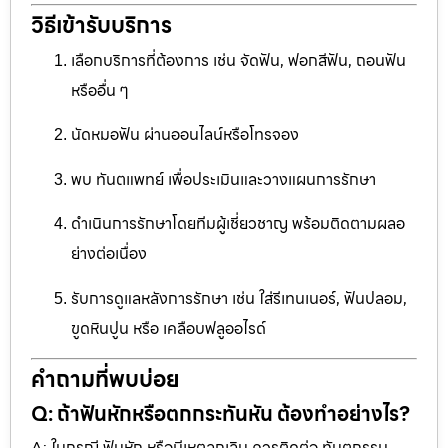
วิธีเข้ารับบริการ
เลือกบริการที่ต้องการ เช่น จัดฟัน, ฟอกสีฟัน, ถอนฟัน
หรืออื่น ๆ
นัดหมอฟัน ผ่านออนไลน์หรือโทรจอง
พบ ทันตแพทย์ เพื่อประเมินและวางแผนการรักษา
ดำเนินการรักษาโดยทีมผู้เชี่ยวชาญ พร้อมติดตามผลอ
ย่างต่อเนื่อง
รับการดูแลหลังการรักษา เช่น ใส่รีเทนเนอร์, ฟันปลอม,
ขูดหินปูน หรือ เคลือบฟลูออไรด์
คำถามที่พบบ่อย
Q: ถ้าฟันหักหรือตกกระทันหัน ต้องทำอย่างไร?
A: ในกรณี ฟันหัก หรือมีเหตุฉุกเฉิน ควรติดต่อ ทันตกรรม