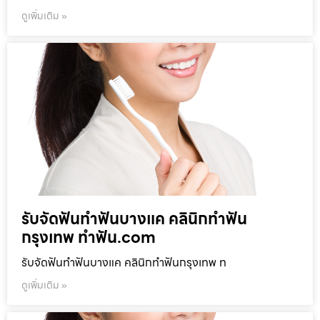
ดูเพิ่มเติม »
รับจัดฟันทำฟันบางแค คลินิกทำฟัน
กรุงเทพ ทำฟัน.com
รับจัดฟันทำฟันบางแค คลินิกทำฟันกรุงเทพ ท
ดูเพิ่มเติม »