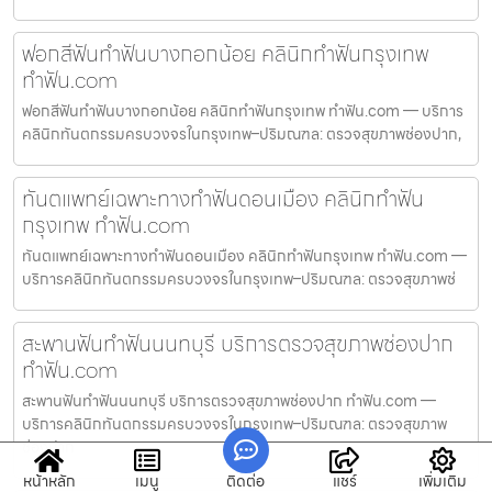
ฟอกสีฟันทำฟันบางกอกน้อย คลินิกทำฟันกรุงเทพ
ทำฟัน.com
ฟอกสีฟันทำฟันบางกอกน้อย คลินิกทำฟันกรุงเทพ ทำฟัน.com — บริการ
คลินิกทันตกรรมครบวงจรในกรุงเทพ–ปริมณฑล: ตรวจสุขภาพช่องปาก,
ทันตแพทย์เฉพาะทางทำฟันดอนเมือง คลินิกทำฟัน
กรุงเทพ ทำฟัน.com
ทันตแพทย์เฉพาะทางทำฟันดอนเมือง คลินิกทำฟันกรุงเทพ ทำฟัน.com —
บริการคลินิกทันตกรรมครบวงจรในกรุงเทพ–ปริมณฑล: ตรวจสุขภาพช่
สะพานฟันทำฟันนนทบุรี บริการตรวจสุขภาพช่องปาก
ทำฟัน.com
สะพานฟันทำฟันนนทบุรี บริการตรวจสุขภาพช่องปาก ทำฟัน.com —
บริการคลินิกทันตกรรมครบวงจรในกรุงเทพ–ปริมณฑล: ตรวจสุขภาพ
ช่องปาก
หน้าหลัก
เมนู
ติดต่อ
แชร์
เพิ่มเติม