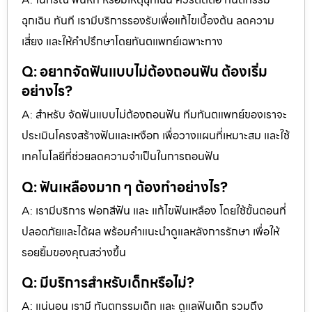
ฉุกเฉิน ทันที เรามีบริการรองรับเพื่อแก้ไขเบื้องต้น ลดความ
เสี่ยง และให้คำปรึกษาโดยทันตแพทย์เฉพาะทาง
Q: อยากจัดฟันแบบไม่ต้องถอนฟัน ต้องเริ่ม
อย่างไร?
A: สำหรับ จัดฟันแบบไม่ต้องถอนฟัน ทีมทันตแพทย์ของเราจะ
ประเมินโครงสร้างฟันและเหงือก เพื่อวางแผนที่เหมาะสม และใช้
เทคโนโลยีที่ช่วยลดความจำเป็นในการถอนฟัน
Q: ฟันเหลืองมาก ๆ ต้องทำอย่างไร?
A: เรามีบริการ ฟอกสีฟัน และ แก้ไขฟันเหลือง โดยใช้ขั้นตอนที่
ปลอดภัยและได้ผล พร้อมคำแนะนำดูแลหลังการรักษา เพื่อให้
รอยยิ้มของคุณสว่างขึ้น
Q: มีบริการสำหรับเด็กหรือไม่?
A: แน่นอน เรามี ทันตกรรมเด็ก และ ดูแลฟันเด็ก รวมถึง