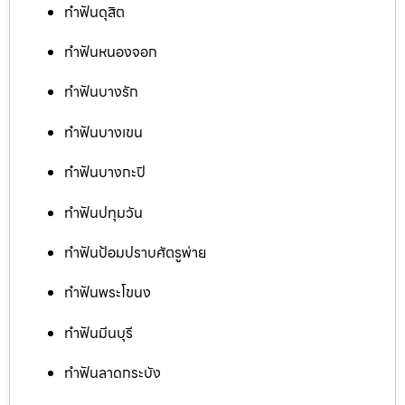
ทำฟันดุสิต
ทำฟันหนองจอก
ทำฟันบางรัก
ทำฟันบางเขน
ทำฟันบางกะปิ
ทำฟันปทุมวัน
ทำฟันป้อมปราบศัตรูพ่าย
ทำฟันพระโขนง
ทำฟันมีนบุรี
ทำฟันลาดกระบัง