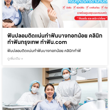
ฟันปลอมติดแน่นทำฟันบางกอกน้อย คลินิก
ทำฟันกรุงเทพ ทำฟัน.com
ฟันปลอมติดแน่นทำฟันบางกอกน้อย คลินิกทำฟั
ดูเพิ่มเติม »