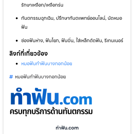
รักษาเหงือก/เหงือกร่น
ทันตกรรมฉุกเฉิน, ปรึกษาทันตแพทย์ออนไลน์, นัดหมอ
ฟัน
ช่องฟันห่าง, ฟันโยก, ฟันบิ่น, ใส่เหล็กดัดฟัน, รีเทนเนอร์
ลิงก์ที่เกี่ยวข้อง
หมอฟันทำฟันบางกอกน้อย
หมอฟันทำฟันบางกอกน้อย
ทําฟัน.com