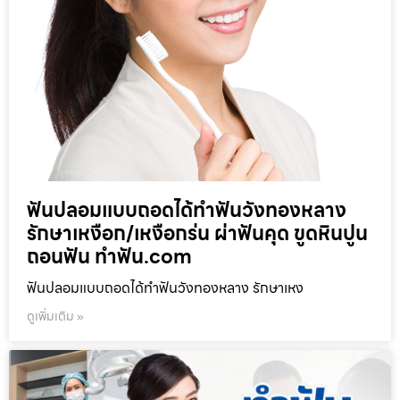
ฟันปลอมแบบถอดได้ทำฟันวังทองหลาง
รักษาเหงือก/เหงือกร่น ผ่าฟันคุด ขูดหินปูน
ถอนฟัน ทำฟัน.com
ฟันปลอมแบบถอดได้ทำฟันวังทองหลาง รักษาเหง
ดูเพิ่มเติม »