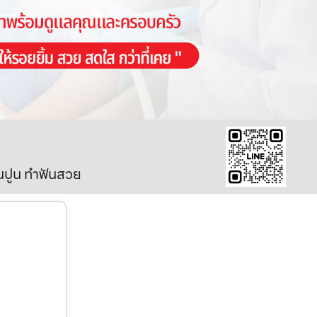
ินปูน ทำฟันสวย