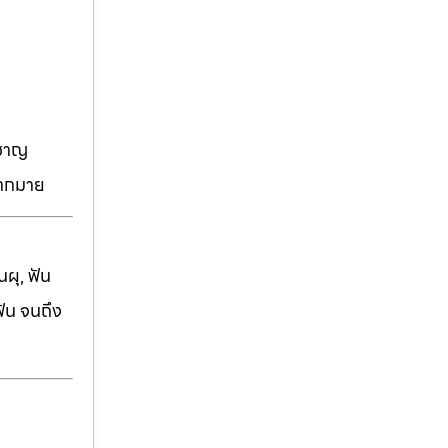
วชาญ
มากมาย
ผุ, ฟัน
ฟัน จนถึง