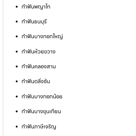
ทำฟันพญาไท
ทำฟันธนบุรี
ทำฟันบางกอกใหญ่
ทำฟันห้วยขวาง
ทำฟันคลองสาน
ทำฟันตลิ่งชัน
ทำฟันบางกอกน้อย
ทำฟันบางขุนเทียน
ทำฟันภาษีเจริญ