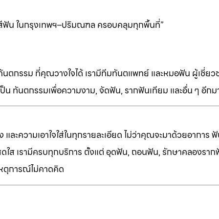
สีฟัน ในกรุงเทพฯ–ปริมณฑล ครอบคลุมทุกพื้นที่”
ทันตกรรม ที่คุณวางใจได้ เรามีทีมทันตแพทย์ และหมอฟัน ผู้เชี่ย
็น ทันตกรรมเพื่อความงาม, จัดฟัน, รากฟันเทียม และอื่น ๆ อีก
ง และความเอาใจใส่ในทุกรายละเอียด ไม่ว่าคุณจะมาด้วยอาการ ฟัน
ี่สดใส เรามีครบทุกบริการ ตั้งแต่ อุดฟัน, ถอนฟัน, รักษาคลองราก
เหตุการณ์ไม่คาดคิด