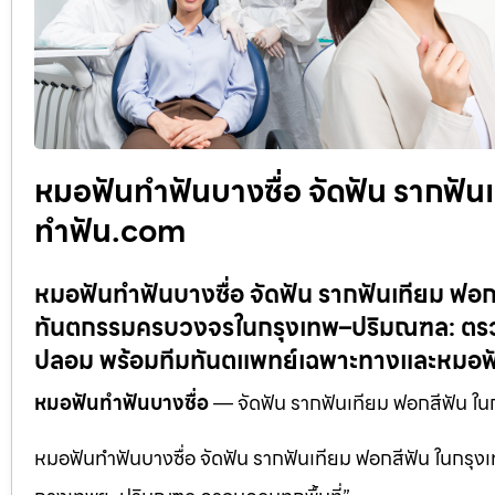
หมอฟันทำฟันบางซื่อ จัดฟัน รากฟั
ทำฟัน.com
หมอฟันทำฟันบางซื่อ จัดฟัน รากฟันเทียม ฟอ
ทันตกรรมครบวงจรในกรุงเทพ–ปริมณฑล: ตรวจส
ปลอม พร้อมทีมทันตแพทย์เฉพาะทางและหมอฟั
หมอฟันทำฟันบางซื่อ
— จัดฟัน รากฟันเทียม ฟอกสีฟัน 
หมอฟันทำฟันบางซื่อ จัดฟัน รากฟันเทียม ฟอกสีฟัน ในกรุ