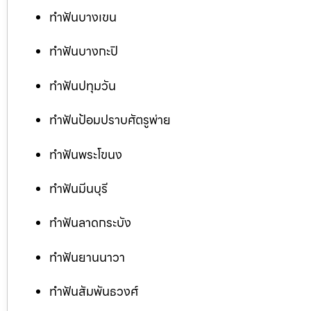
ทำฟันบางเขน
ทำฟันบางกะปิ
ทำฟันปทุมวัน
ทำฟันป้อมปราบศัตรูพ่าย
ทำฟันพระโขนง
ทำฟันมีนบุรี
ทำฟันลาดกระบัง
ทำฟันยานนาวา
ทำฟันสัมพันธวงศ์