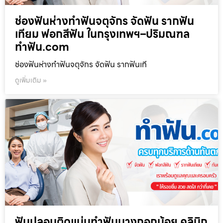
ช่องฟันห่างทำฟันจตุจักร จัดฟัน รากฟัน
เทียม ฟอกสีฟัน ในกรุงเทพฯ–ปริมณฑล
ทำฟัน.com
ช่องฟันห่างทำฟันจตุจักร จัดฟัน รากฟันเที
ดูเพิ่มเติม »
ฟันปลอมติดแน่นทำฟันบางกอกน้อย คลินิก