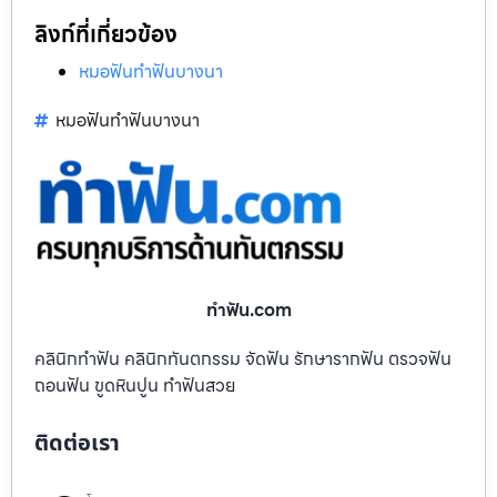
ลิงก์ที่เกี่ยวข้อง
หมอฟันทำฟันบางนา
หมอฟันทำฟันบางนา
ทําฟัน.com
คลินิกทำฟัน คลินิกทันตกรรม จัดฟัน รักษารากฟัน ตรวจฟัน
ถอนฟัน ขูดหินปูน ทำฟันสวย
ติดต่อเรา