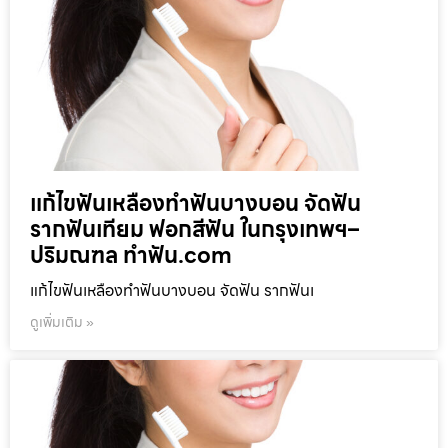
แก้ไขฟันเหลืองทำฟันบางบอน จัดฟัน
รากฟันเทียม ฟอกสีฟัน ในกรุงเทพฯ–
ปริมณฑล ทำฟัน.com
แก้ไขฟันเหลืองทำฟันบางบอน จัดฟัน รากฟันเ
ดูเพิ่มเติม »