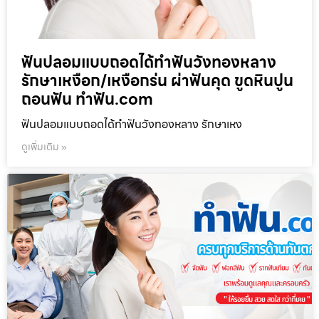
ฟันปลอมแบบถอดได้ทำฟันวังทองหลาง
รักษาเหงือก/เหงือกร่น ผ่าฟันคุด ขูดหินปูน
ถอนฟัน ทำฟัน.com
ฟันปลอมแบบถอดได้ทำฟันวังทองหลาง รักษาเหง
ดูเพิ่มเติม »