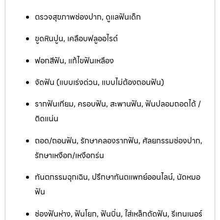
ตรวจสุขภาพช่องปาก, ดูแลฟันเด็ก
ขูดหินปูน, เคลือบฟลูออไรด์
ฟอกสีฟัน, แก้ไขฟันเหลือง
จัดฟัน (แบบเร่งด่วน, แบบไม่ต้องถอนฟัน)
รากฟันเทียม, ครอบฟัน, สะพานฟัน, ฟันปลอมถอดได้ /
ติดแน่น
ถอด/ถอนฟัน, รักษาคลองรากฟัน, ศัลยกรรมช่องปาก,
รักษาเหงือก/เหงือกร่น
ทันตกรรมฉุกเฉิน, ปรึกษาทันตแพทย์ออนไลน์, นัดหมอ
ฟัน
ช่องฟันห่าง, ฟันโยก, ฟันบิ่น, ใส่เหล็กดัดฟัน, รีเทนเนอร์