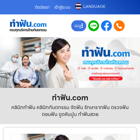
LANGUAGE
ติดต่อเรา
เข้าสู่ระบบ
เมนู
ทําฟัน.com
คลินิกทำฟัน คลินิกทันตกรรม จัดฟัน รักษารากฟัน ตรวจฟัน
ถอนฟัน ขูดหินปูน ทำฟันสวย