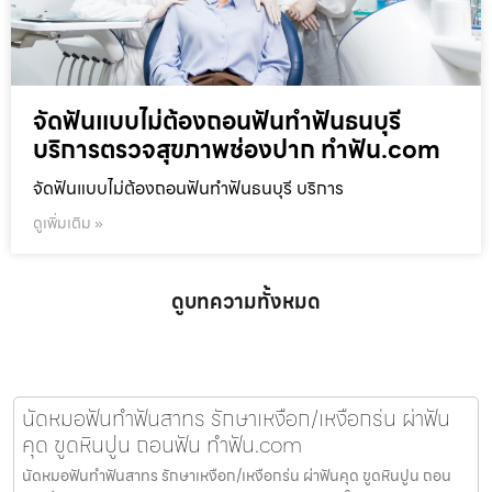
จัดฟันแบบไม่ต้องถอนฟันทำฟันธนบุรี
บริการตรวจสุขภาพช่องปาก ทำฟัน.com
จัดฟันแบบไม่ต้องถอนฟันทำฟันธนบุรี บริการ
ดูเพิ่มเติม »
ดูบทความทั้งหมด
นัดหมอฟันทำฟันสาทร รักษาเหงือก/เหงือกร่น ผ่าฟัน
คุด ขูดหินปูน ถอนฟัน ทำฟัน.com
นัดหมอฟันทำฟันสาทร รักษาเหงือก/เหงือกร่น ผ่าฟันคุด ขูดหินปูน ถอน