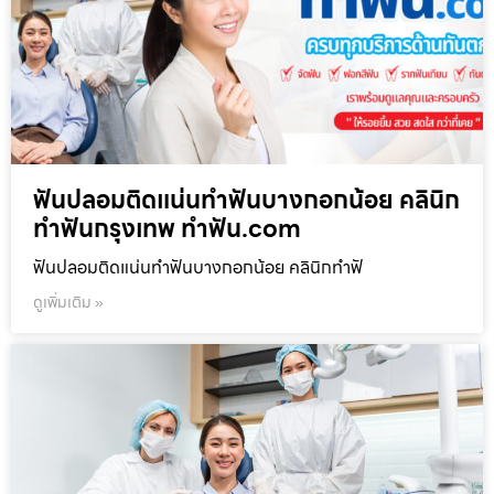
ฟันปลอมติดแน่นทำฟันบางกอกน้อย คลินิก
ทำฟันกรุงเทพ ทำฟัน.com
ฟันปลอมติดแน่นทำฟันบางกอกน้อย คลินิกทำฟั
ดูเพิ่มเติม »