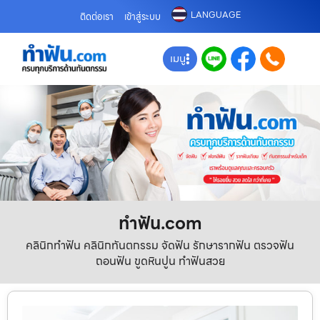
LANGUAGE
ติดต่อเรา
เข้าสู่ระบบ
เมนู
ทําฟัน.com
คลินิกทำฟัน คลินิกทันตกรรม จัดฟัน รักษารากฟัน ตรวจฟัน
ถอนฟัน ขูดหินปูน ทำฟันสวย