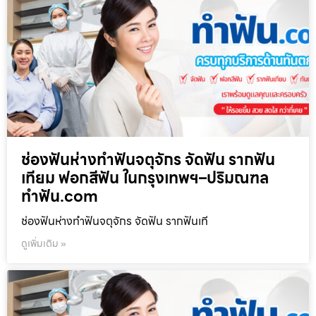
ช่องฟันห่างทำฟันจตุจักร จัดฟัน รากฟัน
เทียม ฟอกสีฟัน ในกรุงเทพฯ–ปริมณฑล
ทำฟัน.com
ช่องฟันห่างทำฟันจตุจักร จัดฟัน รากฟันเที
ดูเพิ่มเติม »