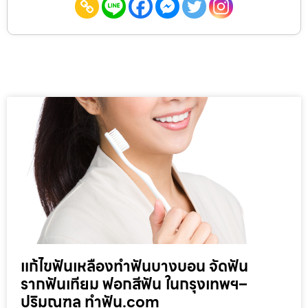
แก้ไขฟันเหลืองทำฟันบางบอน จัดฟัน
รากฟันเทียม ฟอกสีฟัน ในกรุงเทพฯ–
ปริมณฑล ทำฟัน.com