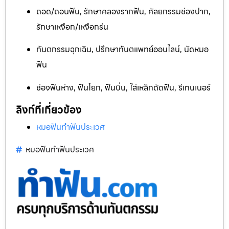
ถอด/ถอนฟัน, รักษาคลองรากฟัน, ศัลยกรรมช่องปาก,
รักษาเหงือก/เหงือกร่น
ทันตกรรมฉุกเฉิน, ปรึกษาทันตแพทย์ออนไลน์, นัดหมอ
ฟัน
ช่องฟันห่าง, ฟันโยก, ฟันบิ่น, ใส่เหล็กดัดฟัน, รีเทนเนอร์
ลิงก์ที่เกี่ยวข้อง
หมอฟันทำฟันประเวศ
หมอฟันทำฟันประเวศ