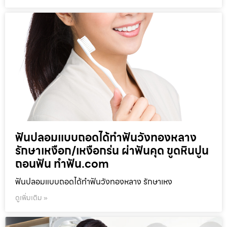
ฟันปลอมแบบถอดได้ทำฟันวังทองหลาง
รักษาเหงือก/เหงือกร่น ผ่าฟันคุด ขูดหินปูน
ถอนฟัน ทำฟัน.com
ฟันปลอมแบบถอดได้ทำฟันวังทองหลาง รักษาเหง
ดูเพิ่มเติม »