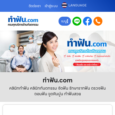
LANGUAGE
ติดต่อเรา
เข้าสู่ระบบ
เมนู
ทําฟัน.com
คลินิกทำฟัน คลินิกทันตกรรม จัดฟัน รักษารากฟัน ตรวจฟัน
ถอนฟัน ขูดหินปูน ทำฟันสวย