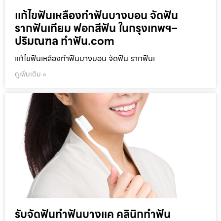
แก้ไขฟันเหลืองทำฟันบางบอน จัดฟัน
รากฟันเทียม ฟอกสีฟัน ในกรุงเทพฯ–
ปริมณฑล ทำฟัน.com
แก้ไขฟันเหลืองทำฟันบางบอน จัดฟัน รากฟันเ
ดูเพิ่มเติม »
รับจัดฟันทำฟันบางแค คลินิกทำฟัน