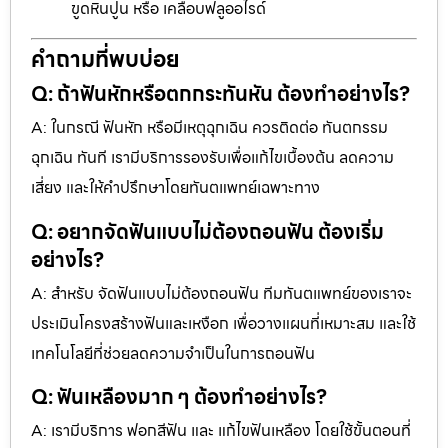
ขูดหินปูน หรือ เคลือบฟลูออไรด์
คำถามที่พบบ่อย
Q: ถ้าฟันหักหรือตกกระทันหัน ต้องทำอย่างไร?
A: ในกรณี ฟันหัก หรือมีเหตุฉุกเฉิน ควรติดต่อ ทันตกรรม
ฉุกเฉิน ทันที เรามีบริการรองรับเพื่อแก้ไขเบื้องต้น ลดความ
เสี่ยง และให้คำปรึกษาโดยทันตแพทย์เฉพาะทาง
Q: อยากจัดฟันแบบไม่ต้องถอนฟัน ต้องเริ่ม
อย่างไร?
A: สำหรับ จัดฟันแบบไม่ต้องถอนฟัน ทีมทันตแพทย์ของเราจะ
ประเมินโครงสร้างฟันและเหงือก เพื่อวางแผนที่เหมาะสม และใช้
เทคโนโลยีที่ช่วยลดความจำเป็นในการถอนฟัน
Q: ฟันเหลืองมาก ๆ ต้องทำอย่างไร?
A: เรามีบริการ ฟอกสีฟัน และ แก้ไขฟันเหลือง โดยใช้ขั้นตอนที่