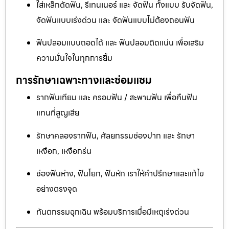
ใส่เหล็กดัดฟัน, รีเทนเนอร์ และ จัดฟัน ทั้งแบบ รับจัดฟัน,
จัดฟันแบบเร่งด่วน และ จัดฟันแบบไม่ต้องถอนฟัน
ฟันปลอมแบบถอดได้ และ ฟันปลอมติดแน่น เพื่อเสริม
ความมั่นใจในทุกการยิ้ม
การรักษาเฉพาะทางและซ่อมแซม
รากฟันเทียม และ ครอบฟัน / สะพานฟัน เพื่อคืนฟัน
แทนที่สูญเสีย
รักษาคลองรากฟัน, ศัลยกรรมช่องปาก และ รักษา
เหงือก, เหงือกร่น
ช่องฟันห่าง, ฟันโยก, ฟันหัก เราให้คำปรึกษาและแก้ไข
อย่างตรงจุด
ทันตกรรมฉุกเฉิน พร้อมบริการเมื่อมีเหตุเร่งด่วน