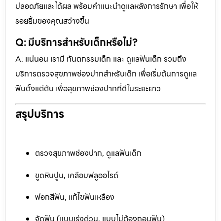
ปลอดภัยและได้ผล พร้อมคำแนะนำดูแลหลังการรักษา เพื่อให้
รอยยิ้มของคุณสว่างขึ้น
Q: มีบริการสำหรับเด็กหรือไม่?
A: แน่นอน เรามี ทันตกรรมเด็ก และ ดูแลฟันเด็ก รวมถึง
บริการตรวจสุขภาพช่องปากสำหรับเด็ก เพื่อเริ่มต้นการดูแล
ฟันตั้งแต่ต้น เพื่อสุขภาพช่องปากที่ดีในระยะยาว
สรุปบริการ
ตรวจสุขภาพช่องปาก, ดูแลฟันเด็ก
ขูดหินปูน, เคลือบฟลูออไรด์
ฟอกสีฟัน, แก้ไขฟันเหลือง
จัดฟัน (แบบเร่งด่วน, แบบไม่ต้องถอนฟัน)