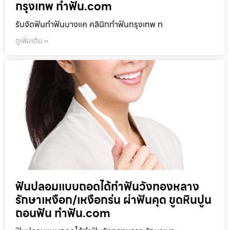
กรุงเทพ ทำฟัน.com
รับจัดฟันทำฟันบางแค คลินิกทำฟันกรุงเทพ ท
ดูเพิ่มเติม »
ฟันปลอมแบบถอดได้ทำฟันวังทองหลาง
รักษาเหงือก/เหงือกร่น ผ่าฟันคุด ขูดหินปูน
ถอนฟัน ทำฟัน.com