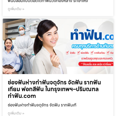
ฟันปลอมแบบถอดได้ทำฟันวังทองหลาง รักษาเหง
ดูเพิ่มเติม »
ช่องฟันห่างทำฟันจตุจักร จัดฟัน รากฟัน
เทียม ฟอกสีฟัน ในกรุงเทพฯ–ปริมณฑล
ทำฟัน.com
ช่องฟันห่างทำฟันจตุจักร จัดฟัน รากฟันเที
ดูเพิ่มเติม »