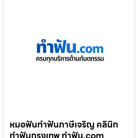
หมอฟันทำฟันภาษีเจริญ คลินิก
ทำฟันกรุงเทพ ทำฟัน.com