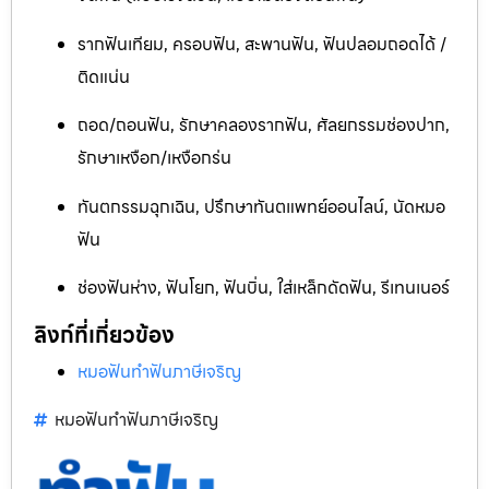
รากฟันเทียม, ครอบฟัน, สะพานฟัน, ฟันปลอมถอดได้ /
ติดแน่น
ถอด/ถอนฟัน, รักษาคลองรากฟัน, ศัลยกรรมช่องปาก,
รักษาเหงือก/เหงือกร่น
ทันตกรรมฉุกเฉิน, ปรึกษาทันตแพทย์ออนไลน์, นัดหมอ
ฟัน
ช่องฟันห่าง, ฟันโยก, ฟันบิ่น, ใส่เหล็กดัดฟัน, รีเทนเนอร์
ลิงก์ที่เกี่ยวข้อง
หมอฟันทำฟันภาษีเจริญ
หมอฟันทำฟันภาษีเจริญ