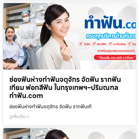
ช่องฟันห่างทำฟันจตุจักร จัดฟัน รากฟัน
เทียม ฟอกสีฟัน ในกรุงเทพฯ–ปริมณฑล
ทำฟัน.com
ช่องฟันห่างทำฟันจตุจักร จัดฟัน รากฟันเที
ดูเพิ่มเติม »