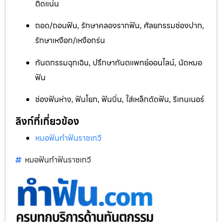
ติดแน่น
ถอด/ถอนฟัน, รักษาคลองรากฟัน, ศัลยกรรมช่องปาก,
รักษาเหงือก/เหงือกร่น
ทันตกรรมฉุกเฉิน, ปรึกษาทันตแพทย์ออนไลน์, นัดหมอ
ฟัน
ช่องฟันห่าง, ฟันโยก, ฟันบิ่น, ใส่เหล็กดัดฟัน, รีเทนเนอร์
ลิงก์ที่เกี่ยวข้อง
หมอฟันทำฟันราชเทวี
หมอฟันทำฟันราชเทวี