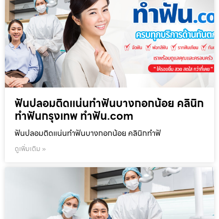
ฟันปลอมติดแน่นทำฟันบางกอกน้อย คลินิก
ทำฟันกรุงเทพ ทำฟัน.com
ฟันปลอมติดแน่นทำฟันบางกอกน้อย คลินิกทำฟั
ดูเพิ่มเติม »