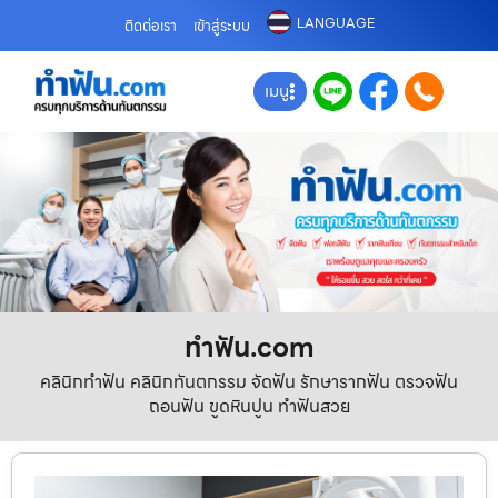
LANGUAGE
ติดต่อเรา
เข้าสู่ระบบ
เมนู
ทําฟัน.com
คลินิกทำฟัน คลินิกทันตกรรม จัดฟัน รักษารากฟัน ตรวจฟัน
ถอนฟัน ขูดหินปูน ทำฟันสวย