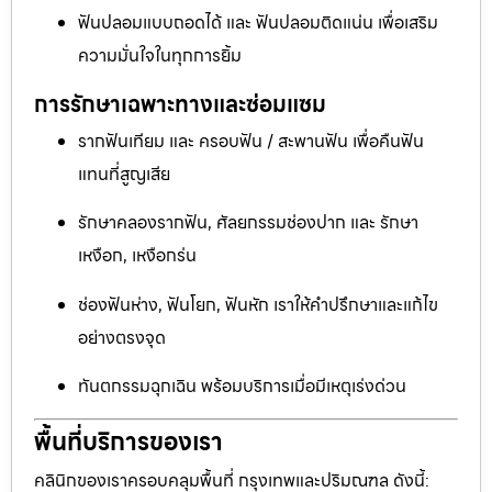
ฟันปลอมแบบถอดได้ และ ฟันปลอมติดแน่น เพื่อเสริม
ความมั่นใจในทุกการยิ้ม
การรักษาเฉพาะทางและซ่อมแซม
รากฟันเทียม และ ครอบฟัน / สะพานฟัน เพื่อคืนฟัน
แทนที่สูญเสีย
รักษาคลองรากฟัน, ศัลยกรรมช่องปาก และ รักษา
เหงือก, เหงือกร่น
ช่องฟันห่าง, ฟันโยก, ฟันหัก เราให้คำปรึกษาและแก้ไข
อย่างตรงจุด
ทันตกรรมฉุกเฉิน พร้อมบริการเมื่อมีเหตุเร่งด่วน
พื้นที่บริการของเรา
คลินิกของเราครอบคลุมพื้นที่ กรุงเทพและปริมณฑล ดังนี้: