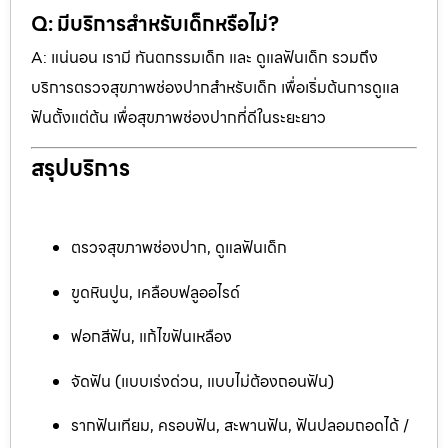
Q: มีบริการสำหรับเด็กหรือไม่?
A: แน่นอน เรามี ทันตกรรมเด็ก และ ดูแลฟันเด็ก รวมถึง
บริการตรวจสุขภาพช่องปากสำหรับเด็ก เพื่อเริ่มต้นการดูแล
ฟันตั้งแต่ต้น เพื่อสุขภาพช่องปากที่ดีในระยะยาว
สรุปบริการ
ตรวจสุขภาพช่องปาก, ดูแลฟันเด็ก
ขูดหินปูน, เคลือบฟลูออไรด์
ฟอกสีฟัน, แก้ไขฟันเหลือง
จัดฟัน (แบบเร่งด่วน, แบบไม่ต้องถอนฟัน)
รากฟันเทียม, ครอบฟัน, สะพานฟัน, ฟันปลอมถอดได้ /