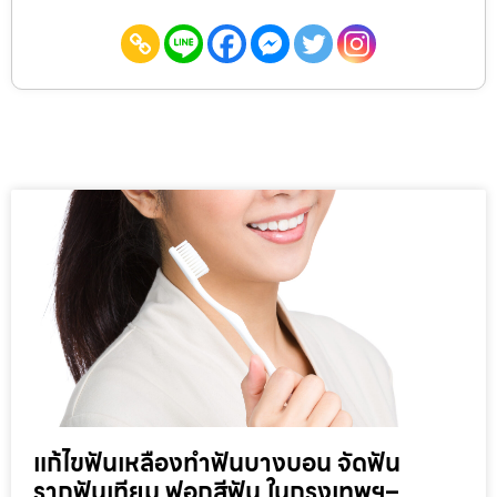
แก้ไขฟันเหลืองทำฟันบางบอน จัดฟัน
รากฟันเทียม ฟอกสีฟัน ในกรุงเทพฯ–