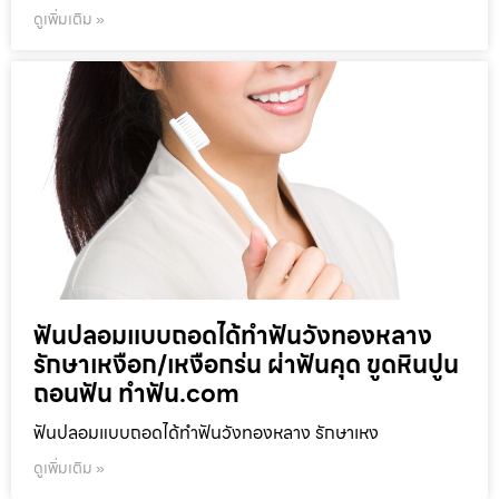
ดูเพิ่มเติม »
ฟันปลอมแบบถอดได้ทำฟันวังทองหลาง
รักษาเหงือก/เหงือกร่น ผ่าฟันคุด ขูดหินปูน
ถอนฟัน ทำฟัน.com
ฟันปลอมแบบถอดได้ทำฟันวังทองหลาง รักษาเหง
ดูเพิ่มเติม »