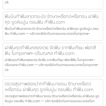
ปริ
ฟันบิ่นทำฟันลาดกระบัง รักษาเหงือก/เหงือกร่น ผ่าฟัน
คุด ขูดหินปูน ถอนฟัน ทำฟัน.com
ฟันบิ่นทำฟันลาดกระบัง รักษาเหงือก/เหงือกร่น ผ่าฟันคุด ขูดหินปูน ถอน
ฟัน ทำฟัน.com — บริการคลินิกทันตกรรมครบวงจรในกรุงเทพ–
ผ่าฟันคุดทำฟันคลองเตย จัดฟัน รากฟันเทียม ฟอกสี
ฟัน ในกรุงเทพฯ–ปริมณฑล ทำฟัน.com
ผ่าฟันคุดทำฟันคลองเตย จัดฟัน รากฟันเทียม ฟอกสีฟัน ในกรุงเทพฯ–
ปริมณฑล ทำฟัน.com — บริการคลินิกทันตกรรมครบวงจรในกรุงเทพ–
ปร
ตรวจสุขภาพช่องปากทำฟันบางเขน รักษาเหงือก/
เหงือกร่น ผ่าฟันคุด ขูดหินปูน ถอนฟัน ทำฟัน.com
ตรวจสุขภาพช่องปากทำฟันบางเขน รักษาเหงือก/เหงือกร่น ผ่าฟันคุด ขูด
หินปูน ถอนฟัน ทำฟัน.com — บริการคลินิกทันตกรรมครบวงจรในก