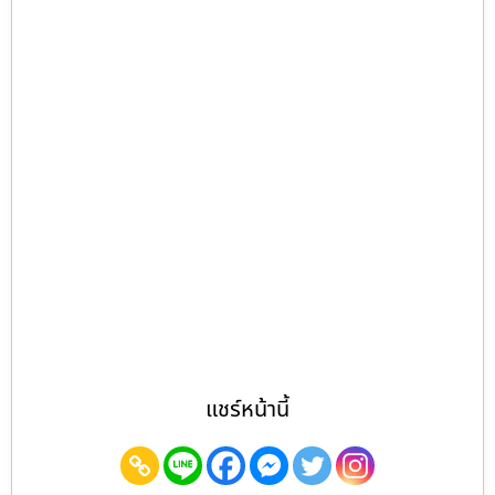
แชร์หน้านี้