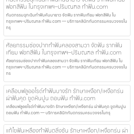
ฟอกสีฟัน ในกรุงเทพฯ–ปริมณฑล ทำฟัน.com
ทันตกรรมฉุกเฉินทำฟันคันนายาว จัดฟัน รากฟันเทียม ฟอกสีฟัน ใน
กรุงเทพฯ–ปริมณฑล ทำฟัน.com — บริการคลินิกทันตกรรมครบวงจรใน
กรุ
ศัลยกรรมช่องปากทำฟันคลองสามวา จัดฟัน รากฟัน
เทียม ฟอกสีฟัน ในกรุงเทพฯ–ปริมณฑล ทำฟัน.com
ศัลยกรรมช่องปากทำฟันคลองสามวา จัดฟัน รากฟันเทียม ฟอกสีฟัน ใน
กรุงเทพฯ–ปริมณฑล ทำฟัน.com — บริการคลินิกทันตกรรมครบวงจรใน
กร
เคลือบฟลูออไรด์ทำฟันบางรัก รักษาเหงือก/เหงือกร่น
ผ่าฟันคุด ขูดหินปูน ถอนฟัน ทำฟัน.com
เคลือบฟลูออไรด์ทำฟันบางรัก รักษาเหงือก/เหงือกร่น ผ่าฟันคุด ขูดหินปูน
ถอนฟัน ทำฟัน.com — บริการคลินิกทันตกรรมครบวงจรในกรุ
แก้ไขฟันเหลืองทำฟันตลิ่งชัน รักษาเหงือก/เหงือกร่น ผ่า