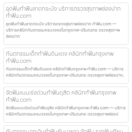
อุดฟันทำฟันลาดกระบัง บริการตรวจสุขภาพช่องปาก
ทำฟัน.com
อุดฟันทำฟันลาดกระบัง บริการตรวจสุขภาพช่องปาก ทำฟัน.com —
บริการคลินิกทันตกรรมครบวงจรในกรุงเทพ–ปริมณฑล: ตรวจสุขภาพ
ช่องปาก
ทันตกรรมเด็กทำฟันดินแดง คลินิกทำฟันกรุงเทพ
ทำฟัน.com
ทันตกรรมเด็กทำฟันดินแดง คลินิกทำฟันกรุงเทพ ทำฟัน.com — บริการ
คลินิกทันตกรรมครบวงจรในกรุงเทพ–ปริมณฑล: ตรวจสุขภาพช่องปาก,
จัดฟันแบบเร่งด่วนทำฟันดุสิต คลินิกทำฟันกรุงเทพ
ทำฟัน.com
จัดฟันแบบเร่งด่วนทำฟันดุสิต คลินิกทำฟันกรุงเทพ ทำฟัน.com — บริการ
คลินิกทันตกรรมครบวงจรในกรุงเทพ–ปริมณฑล: ตรวจสุขภาพช่องป
ทันตกรรมฉุกเฉินทำฟันคันนายาว จัดฟัน รากฟันเทียม