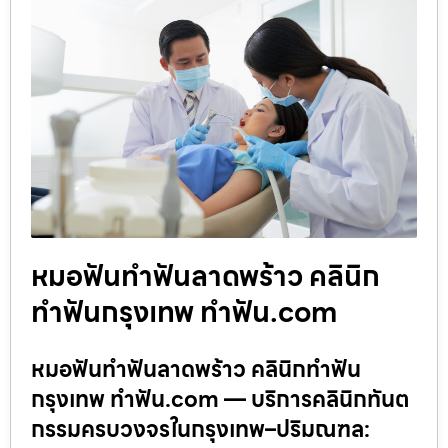
หมอฟันทำฟันลาดพร้าว คลินิก
ทำฟันกรุงเทพ ทำฟัน.com
หมอฟันทำฟันลาดพร้าว คลินิกทำฟัน
กรุงเทพ ทำฟัน.com — บริการคลินิกทันต
กรรมครบวงจรในกรุงเทพ–ปริมณฑล: