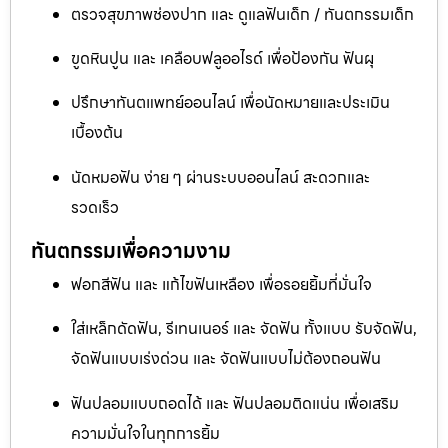
ตรวจสุขภาพช่องปาก และ ดูแลฟันเด็ก / ทันตกรรมเด็ก
ขูดหินปูน และ เคลือบฟลูออไรด์ เพื่อป้องกัน ฟันผุ
ปรึกษาทันตแพทย์ออนไลน์ เพื่อนัดหมายและประเมิน
เบื้องต้น
นัดหมอฟัน ง่าย ๆ ผ่านระบบออนไลน์ สะดวกและ
รวดเร็ว
ทันตกรรมเพื่อความงาม
ฟอกสีฟัน และ แก้ไขฟันเหลือง เพื่อรอยยิ้มที่มั่นใจ
ใส่เหล็กดัดฟัน, รีเทนเนอร์ และ จัดฟัน ทั้งแบบ รับจัดฟัน,
จัดฟันแบบเร่งด่วน และ จัดฟันแบบไม่ต้องถอนฟัน
ฟันปลอมแบบถอดได้ และ ฟันปลอมติดแน่น เพื่อเสริม
ความมั่นใจในทุกการยิ้ม