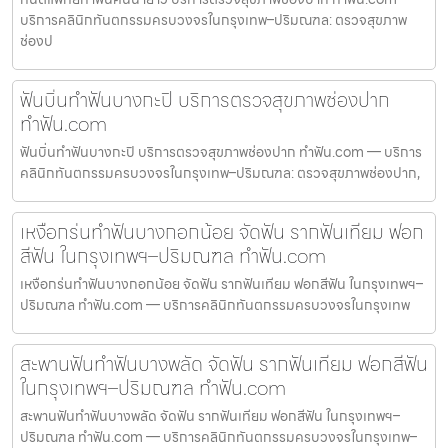
บริการคลินิกทันตกรรมครบวงจรในกรุงเทพ–ปริมณฑล: ตรวจสุขภาพ
ช่องป
ฟันบิ่นทำฟันบางกะปิ บริการตรวจสุขภาพช่องปาก
ทำฟัน.com
ฟันบิ่นทำฟันบางกะปิ บริการตรวจสุขภาพช่องปาก ทำฟัน.com — บริการ
คลินิกทันตกรรมครบวงจรในกรุงเทพ–ปริมณฑล: ตรวจสุขภาพช่องปาก,
เหงือกร่นทำฟันบางกอกน้อย จัดฟัน รากฟันเทียม ฟอก
สีฟัน ในกรุงเทพฯ–ปริมณฑล ทำฟัน.com
เหงือกร่นทำฟันบางกอกน้อย จัดฟัน รากฟันเทียม ฟอกสีฟัน ในกรุงเทพฯ–
ปริมณฑล ทำฟัน.com — บริการคลินิกทันตกรรมครบวงจรในกรุงเทพ
สะพานฟันทำฟันบางพลัด จัดฟัน รากฟันเทียม ฟอกสีฟัน
ในกรุงเทพฯ–ปริมณฑล ทำฟัน.com
สะพานฟันทำฟันบางพลัด จัดฟัน รากฟันเทียม ฟอกสีฟัน ในกรุงเทพฯ–
ปริมณฑล ทำฟัน.com — บริการคลินิกทันตกรรมครบวงจรในกรุงเทพ–