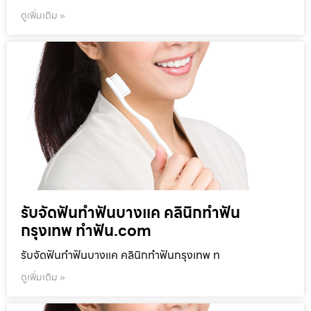
ดูเพิ่มเติม »
รับจัดฟันทำฟันบางแค คลินิกทำฟัน
กรุงเทพ ทำฟัน.com
รับจัดฟันทำฟันบางแค คลินิกทำฟันกรุงเทพ ท
ดูเพิ่มเติม »