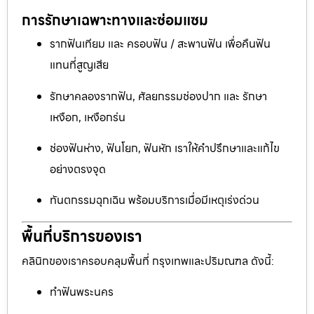
การรักษาเฉพาะทางและซ่อมแซม
รากฟันเทียม และ ครอบฟัน / สะพานฟัน เพื่อคืนฟัน
แทนที่สูญเสีย
รักษาคลองรากฟัน, ศัลยกรรมช่องปาก และ รักษา
เหงือก, เหงือกร่น
ช่องฟันห่าง, ฟันโยก, ฟันหัก เราให้คำปรึกษาและแก้ไข
อย่างตรงจุด
ทันตกรรมฉุกเฉิน พร้อมบริการเมื่อมีเหตุเร่งด่วน
พื้นที่บริการของเรา
คลินิกของเราครอบคลุมพื้นที่ กรุงเทพและปริมณฑล ดังนี้:
ทำฟันพระนคร