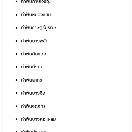
ทำฟันภาษีเจริญ
ทำฟันหนองแขม
ทำฟันราษฎร์บูรณะ
ทำฟันบางพลัด
ทำฟันดินแดง
ทำฟันบึงกุ่ม
ทำฟันสาทร
ทำฟันบางซื่อ
ทำฟันจตุจักร
ทำฟันบางคอแหลม