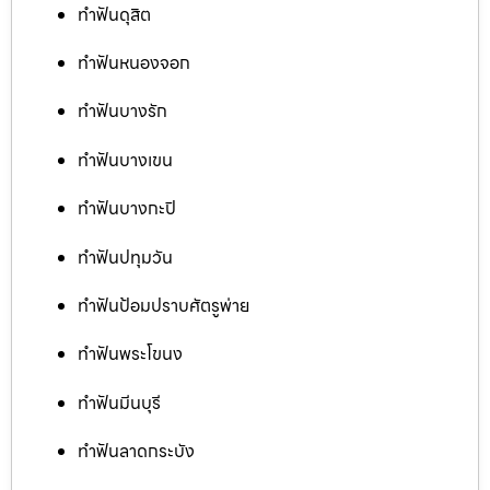
ทำฟันดุสิต
ทำฟันหนองจอก
ทำฟันบางรัก
ทำฟันบางเขน
ทำฟันบางกะปิ
ทำฟันปทุมวัน
ทำฟันป้อมปราบศัตรูพ่าย
ทำฟันพระโขนง
ทำฟันมีนบุรี
ทำฟันลาดกระบัง