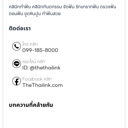
คลินิกทำฟัน คลินิกทันตกรรม จัดฟัน รักษารากฟัน ตรวจฟัน
ถอนฟัน ขูดหินปูน ทำฟันสวย
ติดต่อเรา
โทร คลิก
099-185-8000
แอดไลน์ คลิก
ID: @thethailink
Facebook คลิก
TheThailink.com
บทความที่คล้ายกัน