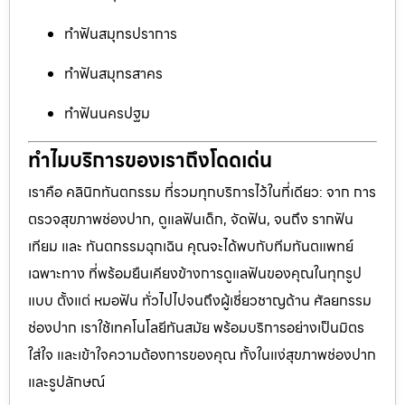
ทำฟันสมุทรปราการ
ทำฟันสมุทรสาคร
ทำฟันนครปฐม
ทำไมบริการของเราถึงโดดเด่น
เราคือ คลินิกทันตกรรม ที่รวมทุกบริการไว้ในที่เดียว: จาก การ
ตรวจสุขภาพช่องปาก, ดูแลฟันเด็ก, จัดฟัน, จนถึง รากฟัน
เทียม และ ทันตกรรมฉุกเฉิน คุณจะได้พบกับทีมทันตแพทย์
เฉพาะทาง ที่พร้อมยืนเคียงข้างการดูแลฟันของคุณในทุกรูป
แบบ ตั้งแต่ หมอฟัน ทั่วไปไปจนถึงผู้เชี่ยวชาญด้าน ศัลยกรรม
ช่องปาก เราใช้เทคโนโลยีทันสมัย พร้อมบริการอย่างเป็นมิตร
ใส่ใจ และเข้าใจความต้องการของคุณ ทั้งในแง่สุขภาพช่องปาก
และรูปลักษณ์