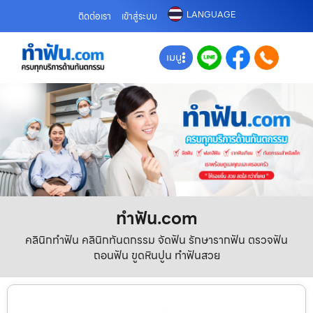
LANGUAGE
ติดต่อเรา
เข้าสู่ระบบ
เมนู
ทําฟัน.com
คลินิกทำฟัน คลินิกทันตกรรม จัดฟัน รักษารากฟัน ตรวจฟัน
ถอนฟัน ขูดหินปูน ทำฟันสวย