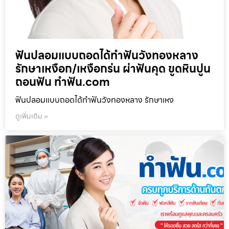
ฟันปลอมแบบถอดได้ทำฟันวังทองหลาง
รักษาเหงือก/เหงือกร่น ผ่าฟันคุด ขูดหินปูน
ถอนฟัน ทำฟัน.com
ฟันปลอมแบบถอดได้ทำฟันวังทองหลาง รักษาเหง
ดูเพิ่มเติม »