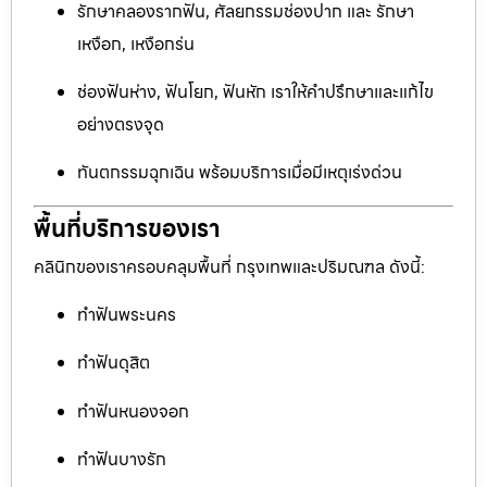
รักษาคลองรากฟัน, ศัลยกรรมช่องปาก และ รักษา
เหงือก, เหงือกร่น
ช่องฟันห่าง, ฟันโยก, ฟันหัก เราให้คำปรึกษาและแก้ไข
อย่างตรงจุด
ทันตกรรมฉุกเฉิน พร้อมบริการเมื่อมีเหตุเร่งด่วน
พื้นที่บริการของเรา
คลินิกของเราครอบคลุมพื้นที่ กรุงเทพและปริมณฑล ดังนี้:
ทำฟันพระนคร
ทำฟันดุสิต
ทำฟันหนองจอก
ทำฟันบางรัก