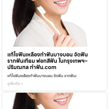
แก้ไขฟันเหลืองทำฟันบางบอน จัดฟัน
รากฟันเทียม ฟอกสีฟัน ในกรุงเทพฯ–
ปริมณฑล ทำฟัน.com
แก้ไขฟันเหลืองทำฟันบางบอน จัดฟัน รากฟันเ
ดูเพิ่มเติม »