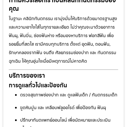
ทำไมควรเลือกเราเป็นคลินิกทันตกรรมของ
คุณ
ในฐานะ คลินิกทันตกรรม เรามุ่งมั่นให้บริการด้วยมาตรฐานสูง
และความเอาใจใส่ในทุกรายละเอียด ไม่ว่าคุณจะมาด้วยอาการ
ฟันผุ, ฟันบิ่น, ช่องฟันห่าง หรือมองหาบริการ ฟอกสีฟัน เพื่อ
รอยยิ้มที่สดใส เรามีครบทุกบริการ ตั้งแต่ อุดฟัน, ถอนฟัน,
รักษาคลองรากฟัน จนถึง ศัลยกรรมช่องปาก และ ทันตกรรม
ฉุกเฉิน ให้คุณอุ่นใจเมื่อมีเหตุการณ์ไม่คาดคิด
บริการของเรา
การดูแลทั่วไปและป้องกัน
ตรวจสุขภาพช่องปาก และ ดูแลฟันเด็ก / ทันตกรรมเด็ก
ขูดหินปูน และ เคลือบฟลูออไรด์ เพื่อป้องกัน ฟันผุ
ปรึกษาทันตแพทย์ออนไลน์ เพื่อนัดหมายและประเมิน