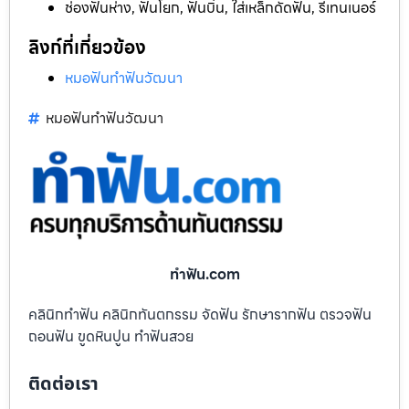
ช่องฟันห่าง, ฟันโยก, ฟันบิ่น, ใส่เหล็กดัดฟัน, รีเทนเนอร์
ลิงก์ที่เกี่ยวข้อง
หมอฟันทำฟันวัฒนา
หมอฟันทำฟันวัฒนา
ทําฟัน.com
คลินิกทำฟัน คลินิกทันตกรรม จัดฟัน รักษารากฟัน ตรวจฟัน
ถอนฟัน ขูดหินปูน ทำฟันสวย
ติดต่อเรา