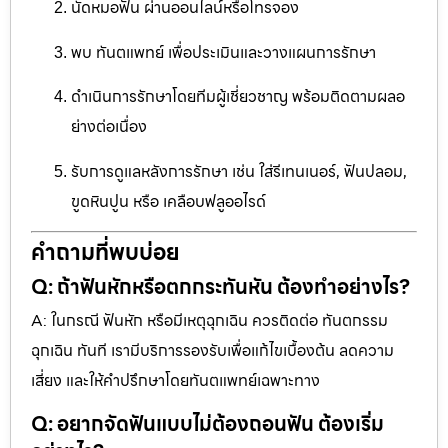
นัดหมอฟัน ผ่านออนไลน์หรือโทรจอง
พบ ทันตแพทย์ เพื่อประเมินและวางแผนการรักษา
ดำเนินการรักษาโดยทีมผู้เชี่ยวชาญ พร้อมติดตามผลอ
ย่างต่อเนื่อง
รับการดูแลหลังการรักษา เช่น ใส่รีเทนเนอร์, ฟันปลอม,
ขูดหินปูน หรือ เคลือบฟลูออไรด์
คำถามที่พบบ่อย
Q: ถ้าฟันหักหรือตกกระทันหัน ต้องทำอย่างไร?
A: ในกรณี ฟันหัก หรือมีเหตุฉุกเฉิน ควรติดต่อ ทันตกรรม
ฉุกเฉิน ทันที เรามีบริการรองรับเพื่อแก้ไขเบื้องต้น ลดความ
เสี่ยง และให้คำปรึกษาโดยทันตแพทย์เฉพาะทาง
Q: อยากจัดฟันแบบไม่ต้องถอนฟัน ต้องเริ่ม