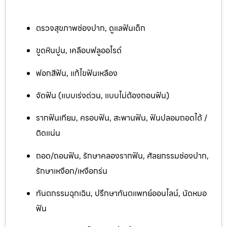
ตรวจสุขภาพช่องปาก, ดูแลฟันเด็ก
ขูดหินปูน, เคลือบฟลูออไรด์
ฟอกสีฟัน, แก้ไขฟันเหลือง
จัดฟัน (แบบเร่งด่วน, แบบไม่ต้องถอนฟัน)
รากฟันเทียม, ครอบฟัน, สะพานฟัน, ฟันปลอมถอดได้ /
ติดแน่น
ถอด/ถอนฟัน, รักษาคลองรากฟัน, ศัลยกรรมช่องปาก,
รักษาเหงือก/เหงือกร่น
ทันตกรรมฉุกเฉิน, ปรึกษาทันตแพทย์ออนไลน์, นัดหมอ
ฟัน