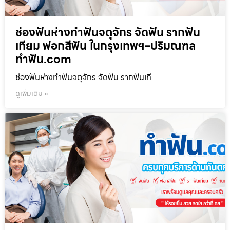
ช่องฟันห่างทำฟันจตุจักร จัดฟัน รากฟัน
เทียม ฟอกสีฟัน ในกรุงเทพฯ–ปริมณฑล
ทำฟัน.com
ช่องฟันห่างทำฟันจตุจักร จัดฟัน รากฟันเที
ดูเพิ่มเติม »