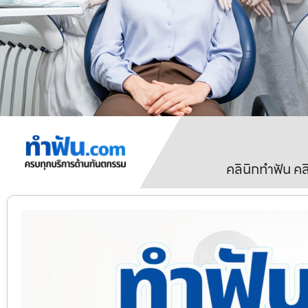
คลินิกทำฟัน ค