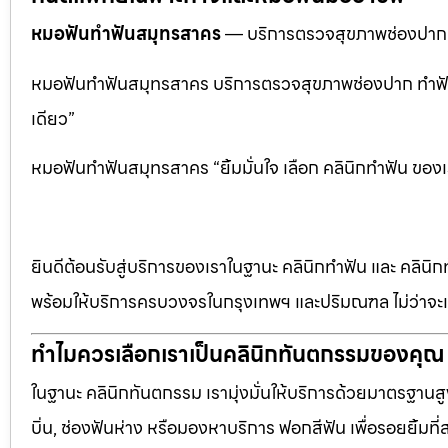
หมอฟันทำฟันสมุทรสาคร
— บริการตรวจสุขภาพช่องปาก
หมอฟันทำฟันสมุทรสาคร บริการตรวจสุขภาพช่องปาก ทำฟัน.c
เดียว”
หมอฟันทำฟันสมุทรสาคร “ยิ้มมั่นใจ เลือก คลินิกทำฟัน ของ
ยินดีต้อนรับสู่บริการของเราในฐานะ คลินิกทำฟัน และ คลินิก
พร้อมให้บริการครบวงจรในกรุงเทพฯ และปริมณฑล ไม่ว่าจะเป
ทำไมควรเลือกเราเป็นคลินิกทันตกรรมของคุณ
ในฐานะ คลินิกทันตกรรม เรามุ่งมั่นให้บริการด้วยมาตรฐานสู
บิ่น, ช่องฟันห่าง หรือมองหาบริการ ฟอกสีฟัน เพื่อรอยยิ้มท