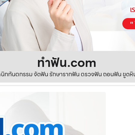
ทําฟัน.com
ลินิกทันตกรรม จัดฟัน รักษารากฟัน ตรวจฟัน ถอนฟัน ขูดห