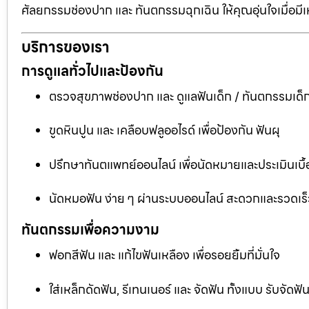
ศัลยกรรมช่องปาก และ ทันตกรรมฉุกเฉิน ให้คุณอุ่นใจเมื่อมี
บริการของเรา
การดูแลทั่วไปและป้องกัน
ตรวจสุขภาพช่องปาก และ ดูแลฟันเด็ก / ทันตกรรมเด็
ขูดหินปูน และ เคลือบฟลูออไรด์ เพื่อป้องกัน ฟันผุ
ปรึกษาทันตแพทย์ออนไลน์ เพื่อนัดหมายและประเมินเบื้
นัดหมอฟัน ง่าย ๆ ผ่านระบบออนไลน์ สะดวกและรวดเร็
ทันตกรรมเพื่อความงาม
ฟอกสีฟัน และ แก้ไขฟันเหลือง เพื่อรอยยิ้มที่มั่นใจ
ใส่เหล็กดัดฟัน, รีเทนเนอร์ และ จัดฟัน ทั้งแบบ รับจัด