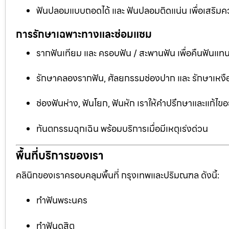
ฟันปลอมแบบถอดได้ และ ฟันปลอมติดแน่น เพื่อเสริมคว
การรักษาเฉพาะทางและซ่อมแซม
รากฟันเทียม และ ครอบฟัน / สะพานฟัน เพื่อคืนฟันแทน
รักษาคลองรากฟัน, ศัลยกรรมช่องปาก และ รักษาเหงือ
ช่องฟันห่าง, ฟันโยก, ฟันหัก เราให้คำปรึกษาและแก้ไข
ทันตกรรมฉุกเฉิน พร้อมบริการเมื่อมีเหตุเร่งด่วน
พื้นที่บริการของเรา
คลินิกของเราครอบคลุมพื้นที่ กรุงเทพและปริมณฑล ดังนี้:
ทำฟันพระนคร
ทำฟันดุสิต