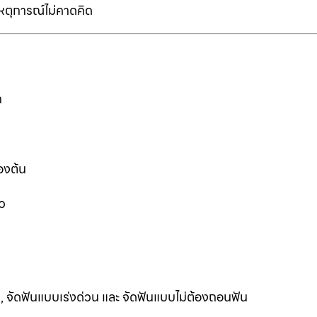
เหตุการณ์ไม่คาดคิด
ก
องต้น
ว
ฟัน, จัดฟันแบบเร่งด่วน และ จัดฟันแบบไม่ต้องถอนฟัน