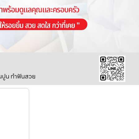
ินปูน ทำฟันสวย