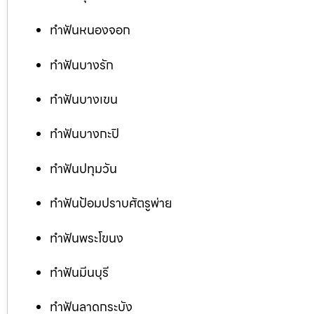
ทำฟันหนองจอก
ทำฟันบางรัก
ทำฟันบางเขน
ทำฟันบางกะปิ
ทำฟันปทุมวัน
ทำฟันป้อมปราบศัตรูพ่าย
ทำฟันพระโขนง
ทำฟันมีนบุรี
ทำฟันลาดกระบัง