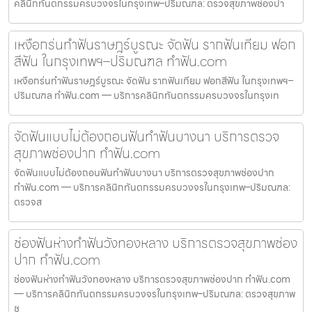
คลินิกทันตกรรมครบวงจรในกรุงเทพ–ปริมณฑล: ตรวจสุขภาพช่องปา
เหงือกร่นทำฟันราษฎร์บูรณะ จัดฟัน รากฟันเทียม ฟอก
สีฟัน ในกรุงเทพฯ–ปริมณฑล ทำฟัน.com
เหงือกร่นทำฟันราษฎร์บูรณะ จัดฟัน รากฟันเทียม ฟอกสีฟัน ในกรุงเทพฯ–
ปริมณฑล ทำฟัน.com — บริการคลินิกทันตกรรมครบวงจรในกรุงเท
จัดฟันแบบไม่ต้องถอนฟันทำฟันบางนา บริการตรวจ
สุขภาพช่องปาก ทำฟัน.com
จัดฟันแบบไม่ต้องถอนฟันทำฟันบางนา บริการตรวจสุขภาพช่องปาก
ทำฟัน.com — บริการคลินิกทันตกรรมครบวงจรในกรุงเทพ–ปริมณฑล:
ตรวจส
ช่องฟันห่างทำฟันวังทองหลาง บริการตรวจสุขภาพช่อง
ปาก ทำฟัน.com
ช่องฟันห่างทำฟันวังทองหลาง บริการตรวจสุขภาพช่องปาก ทำฟัน.com
— บริการคลินิกทันตกรรมครบวงจรในกรุงเทพ–ปริมณฑล: ตรวจสุขภาพ
ช