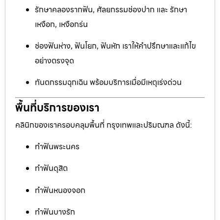
รักษาคลองรากฟัน, ศัลยกรรมช่องปาก และ รักษา
เหงือก, เหงือกร่น
ช่องฟันห่าง, ฟันโยก, ฟันหัก เราให้คำปรึกษาและแก้ไข
อย่างตรงจุด
ทันตกรรมฉุกเฉิน พร้อมบริการเมื่อมีเหตุเร่งด่วน
พื้นที่บริการของเรา
คลินิกของเราครอบคลุมพื้นที่ กรุงเทพและปริมณฑล ดังนี้:
ทำฟันพระนคร
ทำฟันดุสิต
ทำฟันหนองจอก
ทำฟันบางรัก