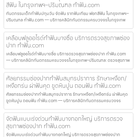
สีฟัน ในกรุงเทพฯ–ปริมณฑล ทำฟัน.com
ทันตกรรมเด็กทำฟันปทุมวัน จัดฟัน รากฟันเทียม ฟอกสีฟัน ในกรุงเทพฯ–
ปริมณฑล ทำฟัน.com — บริการคลินิกทันตกรรมครบวงจรในกรุงเทพ
เคลือบฟลูออไรด์ทำฟันบางซื่อ บริการตรวจสุขภาพช่อง
ปาก ทำฟัน.com
เคลือบฟลูออไรด์ทำฟันบางซื่อ บริการตรวจสุขภาพช่องปาก ทำฟัน.com
— บริการคลินิกทันตกรรมครบวงจรในกรุงเทพ–ปริมณฑล: ตรวจสุขภาพ
ศัลยกรรมช่องปากทำฟันสมุทรปราการ รักษาเหงือก/
เหงือกร่น ผ่าฟันคุด ขูดหินปูน ถอนฟัน ทำฟัน.com
ศัลยกรรมช่องปากทำฟันสมุทรปราการ รักษาเหงือก/เหงือกร่น ผ่าฟันคุด
ขูดหินปูน ถอนฟัน ทำฟัน.com — บริการคลินิกทันตกรรมครบวงจร
จัดฟันแบบเร่งด่วนทำฟันบางกอกใหญ่ บริการตรวจ
สุขภาพช่องปาก ทำฟัน.com
จัดฟันแบบเร่งด่วนทำฟันบางกอกใหญ่ บริการตรวจสุขภาพช่องปาก