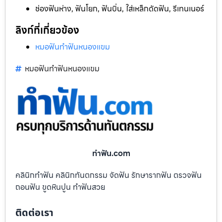
ช่องฟันห่าง, ฟันโยก, ฟันบิ่น, ใส่เหล็กดัดฟัน, รีเทนเนอร์
ลิงก์ที่เกี่ยวข้อง
หมอฟันทำฟันหนองแขม
หมอฟันทำฟันหนองแขม
ทําฟัน.com
คลินิกทำฟัน คลินิกทันตกรรม จัดฟัน รักษารากฟัน ตรวจฟัน
ถอนฟัน ขูดหินปูน ทำฟันสวย
ติดต่อเรา