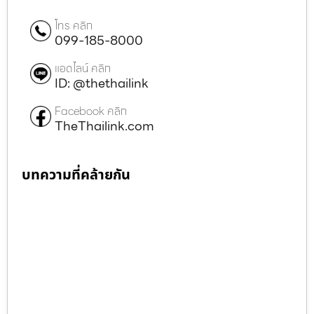
โทร คลิก
099-185-8000
แอดไลน์ คลิก
ID: @thethailink
Facebook คลิก
TheThailink.com
บทความที่คล้ายกัน