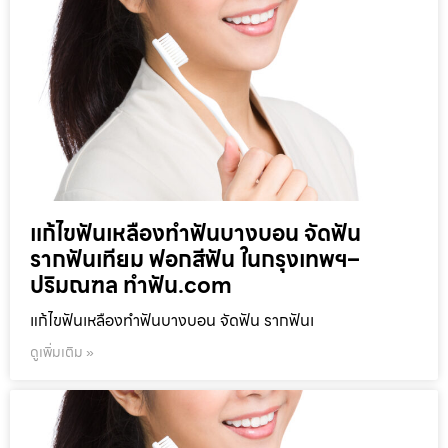
แก้ไขฟันเหลืองทำฟันบางบอน จัดฟัน
รากฟันเทียม ฟอกสีฟัน ในกรุงเทพฯ–
ปริมณฑล ทำฟัน.com
แก้ไขฟันเหลืองทำฟันบางบอน จัดฟัน รากฟันเ
ดูเพิ่มเติม »