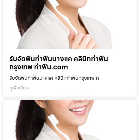
รับจัดฟันทำฟันบางแค คลินิกทำฟัน
กรุงเทพ ทำฟัน.com
รับจัดฟันทำฟันบางแค คลินิกทำฟันกรุงเทพ ท
ดูเพิ่มเติม »