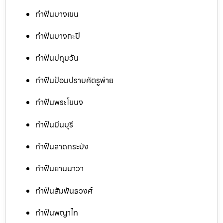
ทำฟันบางเขน
ทำฟันบางกะปิ
ทำฟันปทุมวัน
ทำฟันป้อมปราบศัตรูพ่าย
ทำฟันพระโขนง
ทำฟันมีนบุรี
ทำฟันลาดกระบัง
ทำฟันยานนาวา
ทำฟันสัมพันธวงศ์
ทำฟันพญาไท