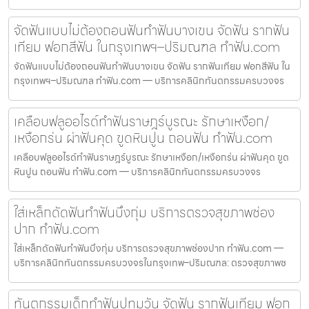
จัดฟันแบบไม่ต้องถอนฟันทำฟันบางเขน จัดฟัน รากฟัน
เทียม ฟอกสีฟัน ในกรุงเทพฯ–ปริมณฑล ทำฟัน.com
จัดฟันแบบไม่ต้องถอนฟันทำฟันบางเขน จัดฟัน รากฟันเทียม ฟอกสีฟัน ใน
กรุงเทพฯ–ปริมณฑล ทำฟัน.com — บริการคลินิกทันตกรรมครบวงจร
เคลือบฟลูออไรด์ทำฟันราษฎร์บูรณะ รักษาเหงือก/
เหงือกร่น ผ่าฟันคุด ขูดหินปูน ถอนฟัน ทำฟัน.com
เคลือบฟลูออไรด์ทำฟันราษฎร์บูรณะ รักษาเหงือก/เหงือกร่น ผ่าฟันคุด ขูด
หินปูน ถอนฟัน ทำฟัน.com — บริการคลินิกทันตกรรมครบวงจร
ใส่เหล็กดัดฟันทำฟันบึงกุ่ม บริการตรวจสุขภาพช่อง
ปาก ทำฟัน.com
ใส่เหล็กดัดฟันทำฟันบึงกุ่ม บริการตรวจสุขภาพช่องปาก ทำฟัน.com —
บริการคลินิกทันตกรรมครบวงจรในกรุงเทพ–ปริมณฑล: ตรวจสุขภาพช
ทันตกรรมเด็กทำฟันปทุมวัน จัดฟัน รากฟันเทียม ฟอก