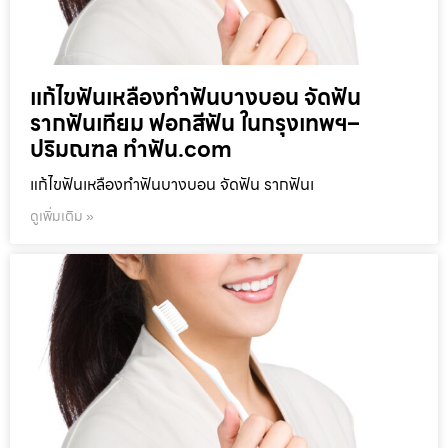
แก้ไขฟันเหลืองทำฟันบางบอน จัดฟัน
รากฟันเทียม ฟอกสีฟัน ในกรุงเทพฯ–
ปริมณฑล ทำฟัน.com
แก้ไขฟันเหลืองทำฟันบางบอน จัดฟัน รากฟันเ
ดูเพิ่มเติม »