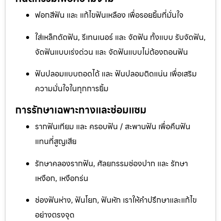
ฟอกสีฟัน และ แก้ไขฟันเหลือง เพื่อรอยยิ้มที่มั่นใจ
ใส่เหล็กดัดฟัน, รีเทนเนอร์ และ จัดฟัน ทั้งแบบ รับจัดฟัน,
จัดฟันแบบเร่งด่วน และ จัดฟันแบบไม่ต้องถอนฟัน
ฟันปลอมแบบถอดได้ และ ฟันปลอมติดแน่น เพื่อเสริม
ความมั่นใจในทุกการยิ้ม
การรักษาเฉพาะทางและซ่อมแซม
รากฟันเทียม และ ครอบฟัน / สะพานฟัน เพื่อคืนฟัน
แทนที่สูญเสีย
รักษาคลองรากฟัน, ศัลยกรรมช่องปาก และ รักษา
เหงือก, เหงือกร่น
ช่องฟันห่าง, ฟันโยก, ฟันหัก เราให้คำปรึกษาและแก้ไข
อย่างตรงจุด