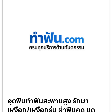
อุดฟันทำฟันสะพานสูง รักษา
เหงือก/เหงือกร่น ผ่าฟันคุด ขูด