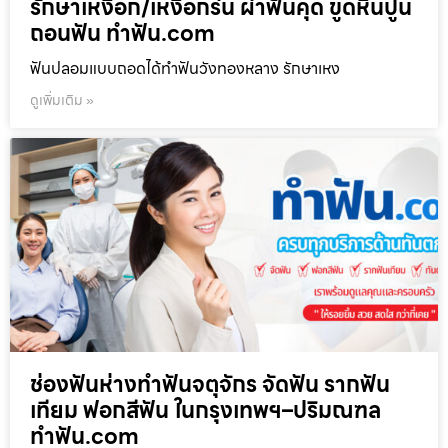
รักษาเหงือก/เหงือกร่น ผ่าฟันคุด ขูดหินปูน
ถอนฟัน ทำฟัน.com
ฟันปลอมแบบถอดได้ทำฟันวังทองหลาง รักษาเหง
ดูเพิ่มเติม »
ช่องฟันห่างทำฟันจตุจักร จัดฟัน รากฟัน
เทียม ฟอกสีฟัน ในกรุงเทพฯ–ปริมณฑล
ทำฟัน.com