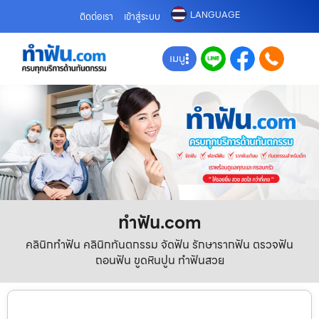
LANGUAGE
ติดต่อเรา
เข้าสู่ระบบ
เมนู
ทําฟัน.com
คลินิกทำฟัน คลินิกทันตกรรม จัดฟัน รักษารากฟัน ตรวจฟัน
ถอนฟัน ขูดหินปูน ทำฟันสวย