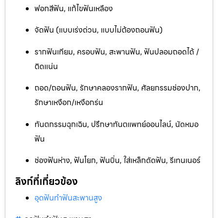
ฟอกสีฟัน, แก้ไขฟันเหลือง
จัดฟัน (แบบเร่งด่วน, แบบไม่ต้องถอนฟัน)
รากฟันเทียม, ครอบฟัน, สะพานฟัน, ฟันปลอมถอดได้ /
ติดแน่น
ถอด/ถอนฟัน, รักษาคลองรากฟัน, ศัลยกรรมช่องปาก,
รักษาเหงือก/เหงือกร่น
ทันตกรรมฉุกเฉิน, ปรึกษาทันตแพทย์ออนไลน์, นัดหมอ
ฟัน
ช่องฟันห่าง, ฟันโยก, ฟันบิ่น, ใส่เหล็กดัดฟัน, รีเทนเนอร์
ลิงก์ที่เกี่ยวข้อง
อุดฟันทำฟันสะพานสูง