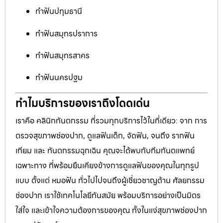
ทำฟันปทุมธานี
ทำฟันสมุทรปราการ
ทำฟันสมุทรสาคร
ทำฟันนครปฐม
ทำไมบริการของเราถึงโดดเด่น
เราคือ คลินิกทันตกรรม ที่รวมทุกบริการไว้ในที่เดียว: จาก การ
ตรวจสุขภาพช่องปาก, ดูแลฟันเด็ก, จัดฟัน, จนถึง รากฟัน
เทียม และ ทันตกรรมฉุกเฉิน คุณจะได้พบกับทีมทันตแพทย์
เฉพาะทาง ที่พร้อมยืนเคียงข้างการดูแลฟันของคุณในทุกรูป
แบบ ตั้งแต่ หมอฟัน ทั่วไปไปจนถึงผู้เชี่ยวชาญด้าน ศัลยกรรม
ช่องปาก เราใช้เทคโนโลยีทันสมัย พร้อมบริการอย่างเป็นมิตร
ใส่ใจ และเข้าใจความต้องการของคุณ ทั้งในแง่สุขภาพช่องปาก