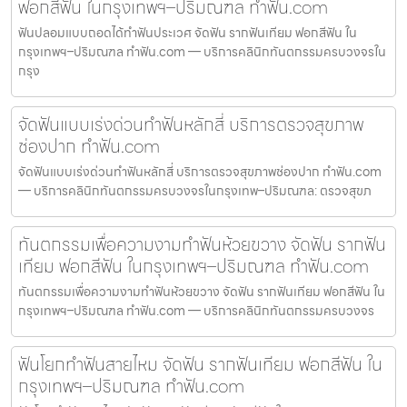
ฟอกสีฟัน ในกรุงเทพฯ–ปริมณฑล ทำฟัน.com
ฟันปลอมแบบถอดได้ทำฟันประเวศ จัดฟัน รากฟันเทียม ฟอกสีฟัน ใน
กรุงเทพฯ–ปริมณฑล ทำฟัน.com — บริการคลินิกทันตกรรมครบวงจรใน
กรุง
จัดฟันแบบเร่งด่วนทำฟันหลักสี่ บริการตรวจสุขภาพ
ช่องปาก ทำฟัน.com
จัดฟันแบบเร่งด่วนทำฟันหลักสี่ บริการตรวจสุขภาพช่องปาก ทำฟัน.com
— บริการคลินิกทันตกรรมครบวงจรในกรุงเทพ–ปริมณฑล: ตรวจสุขภ
ทันตกรรมเพื่อความงามทำฟันห้วยขวาง จัดฟัน รากฟัน
เทียม ฟอกสีฟัน ในกรุงเทพฯ–ปริมณฑล ทำฟัน.com
ทันตกรรมเพื่อความงามทำฟันห้วยขวาง จัดฟัน รากฟันเทียม ฟอกสีฟัน ใน
กรุงเทพฯ–ปริมณฑล ทำฟัน.com — บริการคลินิกทันตกรรมครบวงจร
ฟันโยกทำฟันสายไหม จัดฟัน รากฟันเทียม ฟอกสีฟัน ใน
กรุงเทพฯ–ปริมณฑล ทำฟัน.com