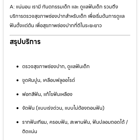
A: แน่นอน เรามี ทันตกรรมเด็ก และ ดูแลฟันเด็ก รวมถึง
บริการตรวจสุขภาพช่องปากสำหรับเด็ก เพื่อเริ่มต้นการดูแล
ฟันตั้งแต่ต้น เพื่อสุขภาพช่องปากที่ดีในระยะยาว
สรุปบริการ
ตรวจสุขภาพช่องปาก, ดูแลฟันเด็ก
ขูดหินปูน, เคลือบฟลูออไรด์
ฟอกสีฟัน, แก้ไขฟันเหลือง
จัดฟัน (แบบเร่งด่วน, แบบไม่ต้องถอนฟัน)
รากฟันเทียม, ครอบฟัน, สะพานฟัน, ฟันปลอมถอดได้ /
ติดแน่น