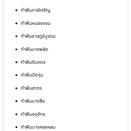
ทำฟันภาษีเจริญ
ทำฟันหนองแขม
ทำฟันราษฎร์บูรณะ
ทำฟันบางพลัด
ทำฟันดินแดง
ทำฟันบึงกุ่ม
ทำฟันสาทร
ทำฟันบางซื่อ
ทำฟันจตุจักร
ทำฟันบางคอแหลม