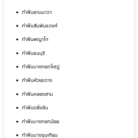
ทำฟันยานนาวา
ทำฟันสัมพันธวงศ์
ทำฟันพญาไท
ทำฟันธนบุรี
ทำฟันบางกอกใหญ่
ทำฟันห้วยขวาง
ทำฟันคลองสาน
ทำฟันตลิ่งชัน
ทำฟันบางกอกน้อย
ทำฟันบางขุนเทียน