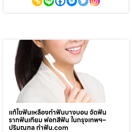
แก้ไขฟันเหลืองทำฟันบางบอน จัดฟัน
รากฟันเทียม ฟอกสีฟัน ในกรุงเทพฯ–
ปริมณฑล ทำฟัน.com