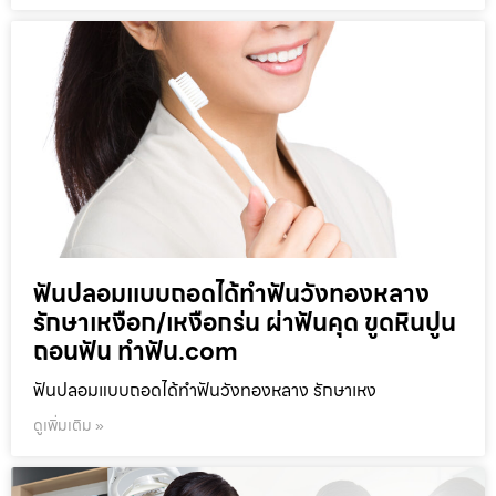
ฟันปลอมแบบถอดได้ทำฟันวังทองหลาง
รักษาเหงือก/เหงือกร่น ผ่าฟันคุด ขูดหินปูน
ถอนฟัน ทำฟัน.com
ฟันปลอมแบบถอดได้ทำฟันวังทองหลาง รักษาเหง
ดูเพิ่มเติม »