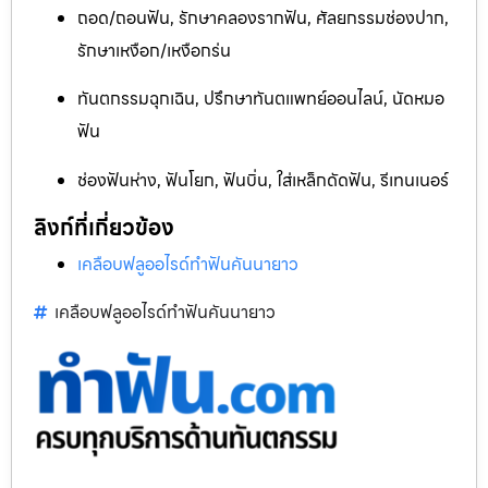
ถอด/ถอนฟัน, รักษาคลองรากฟัน, ศัลยกรรมช่องปาก,
รักษาเหงือก/เหงือกร่น
ทันตกรรมฉุกเฉิน, ปรึกษาทันตแพทย์ออนไลน์, นัดหมอ
ฟัน
ช่องฟันห่าง, ฟันโยก, ฟันบิ่น, ใส่เหล็กดัดฟัน, รีเทนเนอร์
ลิงก์ที่เกี่ยวข้อง
เคลือบฟลูออไรด์ทำฟันคันนายาว
เคลือบฟลูออไรด์ทำฟันคันนายาว