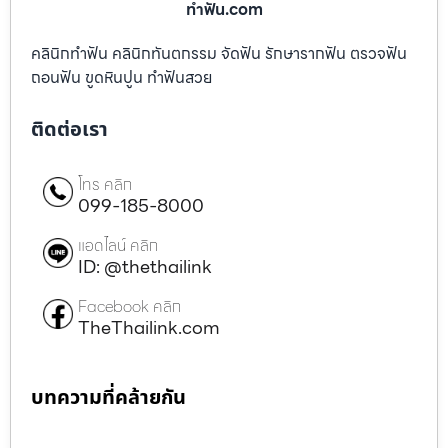
ทําฟัน.com
คลินิกทำฟัน คลินิกทันตกรรม จัดฟัน รักษารากฟัน ตรวจฟัน
ถอนฟัน ขูดหินปูน ทำฟันสวย
ติดต่อเรา
โทร คลิก
099-185-8000
แอดไลน์ คลิก
ID: @thethailink
Facebook คลิก
TheThailink.com
บทความที่คล้ายกัน