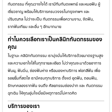
ทันตกรรม ที่คุณวางใจได้ เรามีทีมทันตแพทย์ และหมอฟัน ผู้
เชี่ยวชาญ พร้อมให้บริการครบวงจรในกรุงเทพฯ และ
ปริมณฑล ไม่ว่าจะเป็น ทันตกรรมเพื่อความงาม, จัดฟัน,
รากฟันเทียม และอื่น ๆ อีกมากมาย
ทำไมควรเลือกเราเป็นคลินิกทันตกรรมของ
คุณ
ในฐานะ คลินิกทันตกรรม เรามุ่งมั่นให้บริการด้วยมาตรฐานสูง
และความเอาใจใส่ในทุกรายละเอียด ไม่ว่าคุณจะมาด้วยอาการ
ฟันผุ, ฟันบิ่น, ช่องฟันห่าง หรือมองหาบริการ ฟอกสีฟัน เพื่อ
รอยยิ้มที่สดใส เรามีครบทุกบริการ ตั้งแต่ อุดฟัน, ถอนฟัน,
รักษาคลองรากฟัน จนถึง ศัลยกรรมช่องปาก และ ทันตกรรม
ฉุกเฉิน ให้คุณอุ่นใจเมื่อมีเหตุการณ์ไม่คาดคิด
บริการของเรา