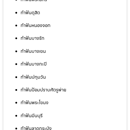
ทำฟันดุสิต
ทำฟันหนองจอก
ทำฟันบางรัก
ทำฟันบางเขน
ทำฟันบางกะปิ
ทำฟันปทุมวัน
ทำฟันป้อมปราบศัตรูพ่าย
ทำฟันพระโขนง
ทำฟันมีนบุรี
ทำฟันลาดกระบัง