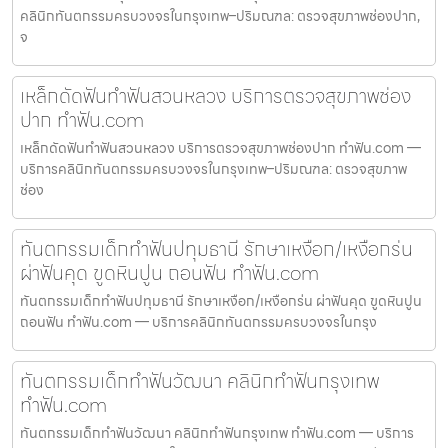
คลินิกทันตกรรมครบวงจรในกรุงเทพ–ปริมณฑล: ตรวจสุขภาพช่องปาก,
จ
เหล็กดัดฟันทำฟันสวนหลวง บริการตรวจสุขภาพช่อง
ปาก ทำฟัน.com
เหล็กดัดฟันทำฟันสวนหลวง บริการตรวจสุขภาพช่องปาก ทำฟัน.com —
บริการคลินิกทันตกรรมครบวงจรในกรุงเทพ–ปริมณฑล: ตรวจสุขภาพ
ช่อง
ทันตกรรมเด็กทำฟันปทุมธานี รักษาเหงือก/เหงือกร่น
ผ่าฟันคุด ขูดหินปูน ถอนฟัน ทำฟัน.com
ทันตกรรมเด็กทำฟันปทุมธานี รักษาเหงือก/เหงือกร่น ผ่าฟันคุด ขูดหินปูน
ถอนฟัน ทำฟัน.com — บริการคลินิกทันตกรรมครบวงจรในกรุง
ทันตกรรมเด็กทำฟันวัฒนา คลินิกทำฟันกรุงเทพ
ทำฟัน.com
ทันตกรรมเด็กทำฟันวัฒนา คลินิกทำฟันกรุงเทพ ทำฟัน.com — บริการ