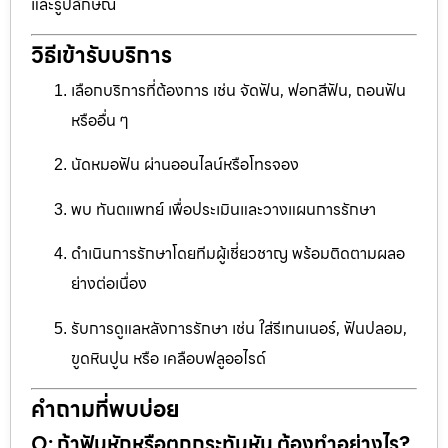
และรูปลักษณ์
วิธีเข้ารับบริการ
เลือกบริการที่ต้องการ เช่น จัดฟัน, ฟอกสีฟัน, ถอนฟัน
หรืออื่น ๆ
นัดหมอฟัน ผ่านออนไลน์หรือโทรจอง
พบ ทันตแพทย์ เพื่อประเมินและวางแผนการรักษา
ดำเนินการรักษาโดยทีมผู้เชี่ยวชาญ พร้อมติดตามผลอ
ย่างต่อเนื่อง
รับการดูแลหลังการรักษา เช่น ใส่รีเทนเนอร์, ฟันปลอม,
ขูดหินปูน หรือ เคลือบฟลูออไรด์
คำถามที่พบบ่อย
Q: ถ้าฟันหักหรือตกกระทันหัน ต้องทำอย่างไร?