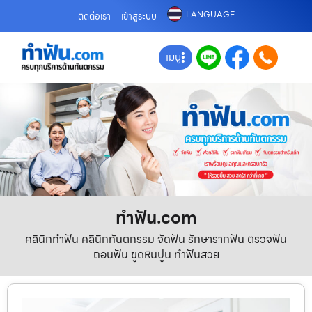
LANGUAGE
ติดต่อเรา
เข้าสู่ระบบ
เมนู
ทําฟัน.com
คลินิกทำฟัน คลินิกทันตกรรม จัดฟัน รักษารากฟัน ตรวจฟัน
ถอนฟัน ขูดหินปูน ทำฟันสวย