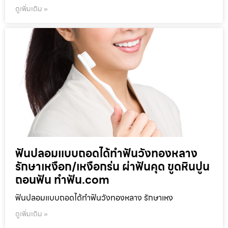
ดูเพิ่มเติม »
ฟันปลอมแบบถอดได้ทำฟันวังทองหลาง
รักษาเหงือก/เหงือกร่น ผ่าฟันคุด ขูดหินปูน
ถอนฟัน ทำฟัน.com
ฟันปลอมแบบถอดได้ทำฟันวังทองหลาง รักษาเหง
ดูเพิ่มเติม »