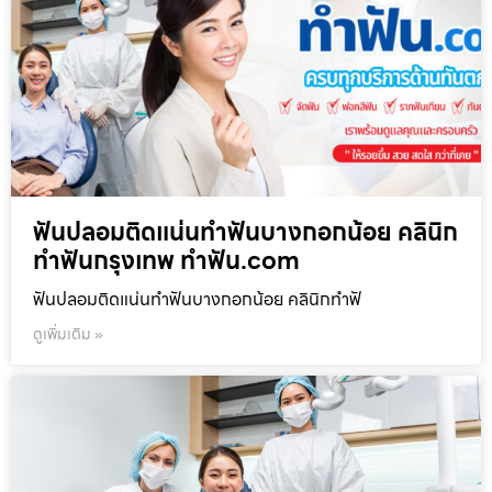
ฟันปลอมติดแน่นทำฟันบางกอกน้อย คลินิก
ทำฟันกรุงเทพ ทำฟัน.com
ฟันปลอมติดแน่นทำฟันบางกอกน้อย คลินิกทำฟั
ดูเพิ่มเติม »