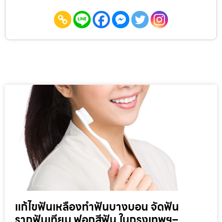
แก้ไขฟันเหลืองทำฟันบางบอน จัดฟัน
รากฟันเทียม ฟอกสีฟัน ในกรุงเทพฯ–