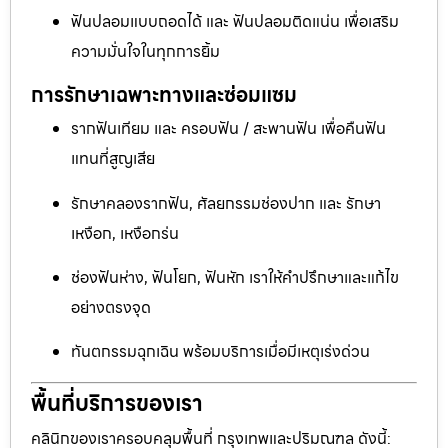
ฟันปลอมแบบถอดได้ และ ฟันปลอมติดแน่น เพื่อเสริม
ความมั่นใจในทุกการยิ้ม
การรักษาเฉพาะทางและซ่อมแซม
รากฟันเทียม และ ครอบฟัน / สะพานฟัน เพื่อคืนฟัน
แทนที่สูญเสีย
รักษาคลองรากฟัน, ศัลยกรรมช่องปาก และ รักษา
เหงือก, เหงือกร่น
ช่องฟันห่าง, ฟันโยก, ฟันหัก เราให้คำปรึกษาและแก้ไข
อย่างตรงจุด
ทันตกรรมฉุกเฉิน พร้อมบริการเมื่อมีเหตุเร่งด่วน
พื้นที่บริการของเรา
คลินิกของเราครอบคลุมพื้นที่ กรุงเทพและปริมณฑล ดังนี้: