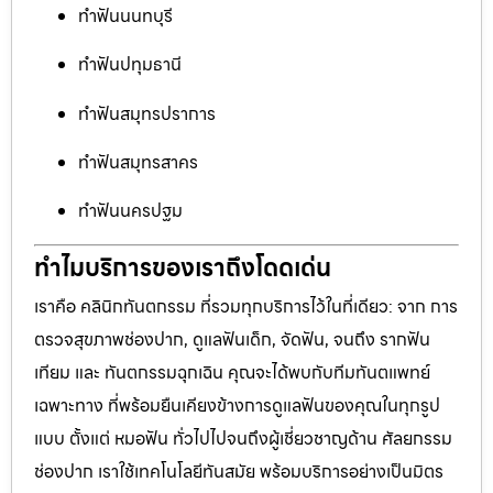
ทำฟันนนทบุรี
ทำฟันปทุมธานี
ทำฟันสมุทรปราการ
ทำฟันสมุทรสาคร
ทำฟันนครปฐม
ทำไมบริการของเราถึงโดดเด่น
เราคือ คลินิกทันตกรรม ที่รวมทุกบริการไว้ในที่เดียว: จาก การ
ตรวจสุขภาพช่องปาก, ดูแลฟันเด็ก, จัดฟัน, จนถึง รากฟัน
เทียม และ ทันตกรรมฉุกเฉิน คุณจะได้พบกับทีมทันตแพทย์
เฉพาะทาง ที่พร้อมยืนเคียงข้างการดูแลฟันของคุณในทุกรูป
แบบ ตั้งแต่ หมอฟัน ทั่วไปไปจนถึงผู้เชี่ยวชาญด้าน ศัลยกรรม
ช่องปาก เราใช้เทคโนโลยีทันสมัย พร้อมบริการอย่างเป็นมิตร