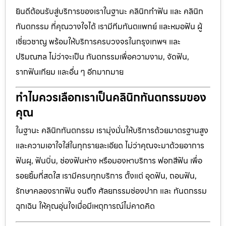
ยินดีต้อนรับสู่บริการของเราในฐานะ คลินิกทำฟัน และ คลินิก
ทันตกรรม ที่คุณวางใจได้ เรามีทีมทันตแพทย์ และหมอฟัน ผู้
เชี่ยวชาญ พร้อมให้บริการครบวงจรในกรุงเทพฯ และ
ปริมณฑล ไม่ว่าจะเป็น ทันตกรรมเพื่อความงาม, จัดฟัน,
รากฟันเทียม และอื่น ๆ อีกมากมาย
ทำไมควรเลือกเราเป็นคลินิกทันตกรรมของ
คุณ
ในฐานะ คลินิกทันตกรรม เรามุ่งมั่นให้บริการด้วยมาตรฐานสูง
และความเอาใจใส่ในทุกรายละเอียด ไม่ว่าคุณจะมาด้วยอาการ
ฟันผุ, ฟันบิ่น, ช่องฟันห่าง หรือมองหาบริการ ฟอกสีฟัน เพื่อ
รอยยิ้มที่สดใส เรามีครบทุกบริการ ตั้งแต่ อุดฟัน, ถอนฟัน,
รักษาคลองรากฟัน จนถึง ศัลยกรรมช่องปาก และ ทันตกรรม
ฉุกเฉิน ให้คุณอุ่นใจเมื่อมีเหตุการณ์ไม่คาดคิด