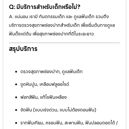
Q: มีบริการสำหรับเด็กหรือไม่?
A: แน่นอน เรามี ทันตกรรมเด็ก และ ดูแลฟันเด็ก รวมถึง
บริการตรวจสุขภาพช่องปากสำหรับเด็ก เพื่อเริ่มต้นการดูแล
ฟันตั้งแต่ต้น เพื่อสุขภาพช่องปากที่ดีในระยะยาว
สรุปบริการ
ตรวจสุขภาพช่องปาก, ดูแลฟันเด็ก
ขูดหินปูน, เคลือบฟลูออไรด์
ฟอกสีฟัน, แก้ไขฟันเหลือง
จัดฟัน (แบบเร่งด่วน, แบบไม่ต้องถอนฟัน)
รากฟันเทียม, ครอบฟัน, สะพานฟัน, ฟันปลอมถอดได้ /