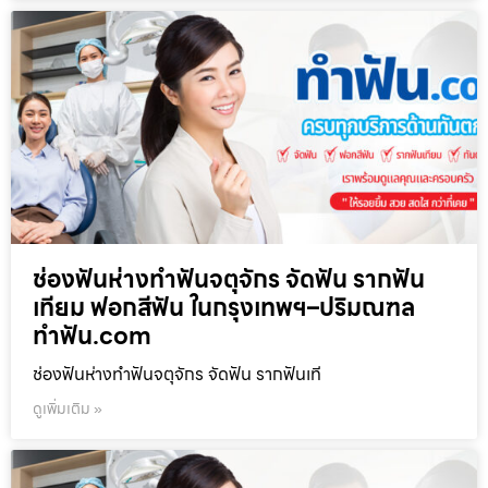
ช่องฟันห่างทำฟันจตุจักร จัดฟัน รากฟัน
เทียม ฟอกสีฟัน ในกรุงเทพฯ–ปริมณฑล
ทำฟัน.com
ช่องฟันห่างทำฟันจตุจักร จัดฟัน รากฟันเที
ดูเพิ่มเติม »