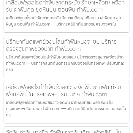
เคลือบฟลูออไรด์ทำฟันลาดกระบัง รักษาเหงือก/เหงือก
ร่น ผ่าฟันคุด ขูดหินปูน ถอนฟัน ทำฟัน.com
เคลือบฟลูออไรด์ทำฟันลาดกระบัง รักษาเหงือก/เหงือกร่น ผ่าฟันคุด ขูด
หินปูน ถอนฟัน ทำฟัน.com — บริการคลินิกทันตกรรมครบวงจรใน
ปรึกษาทันตแพทย์ออนไลน์ทำฟันหนองแขม บริการ
ตรวจสุขภาพช่องปาก ทำฟัน.com
ปรึกษาทันตแพทย์ออนไลน์ทำฟันหนองแขม บริการตรวจสุขภาพช่องปาก
ทำฟัน.com — บริการคลินิกทันตกรรมครบวงจรในกรุงเทพ–ปริมณฑล:
ตรว
เคลือบฟลูออไรด์ทำฟันห้วยขวาง จัดฟัน รากฟันเทียม
ฟอกสีฟัน ในกรุงเทพฯ–ปริมณฑล ทำฟัน.com
เคลือบฟลูออไรด์ทำฟันห้วยขวาง จัดฟัน รากฟันเทียม ฟอกสีฟัน ใน
กรุงเทพฯ–ปริมณฑล ทำฟัน.com — บริการคลินิกทันตกรรมครบวงจรใน
กรุ
จัดฟันทำฟันบางซื่อ จัดฟัน รากฟันเทียม ฟอกสีฟัน ใน