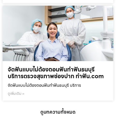
จัดฟันแบบไม่ต้องถอนฟันทำฟันธนบุรี
บริการตรวจสุขภาพช่องปาก ทำฟัน.com
จัดฟันแบบไม่ต้องถอนฟันทำฟันธนบุรี บริการ
ดูเพิ่มเติม »
ดูบทความทั้งหมด