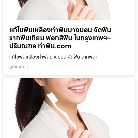
แก้ไขฟันเหลืองทำฟันบางบอน จัดฟัน
รากฟันเทียม ฟอกสีฟัน ในกรุงเทพฯ–
ปริมณฑล ทำฟัน.com
แก้ไขฟันเหลืองทำฟันบางบอน จัดฟัน รากฟันเ
ดูเพิ่มเติม »