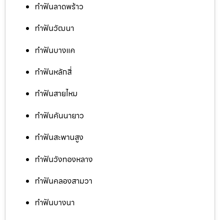
ทำฟันลาดพร้าว
ทำฟันวัฒนา
ทำฟันบางแค
ทำฟันหลักสี่
ทำฟันสายไหม
ทำฟันคันนายาว
ทำฟันสะพานสูง
ทำฟันวังทองหลาง
ทำฟันคลองสามวา
ทำฟันบางนา