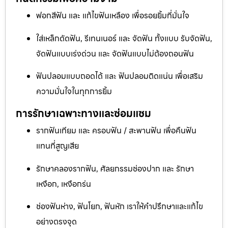
ฟอกสีฟัน และ แก้ไขฟันเหลือง เพื่อรอยยิ้มที่มั่นใจ
ใส่เหล็กดัดฟัน, รีเทนเนอร์ และ จัดฟัน ทั้งแบบ รับจัดฟัน,
จัดฟันแบบเร่งด่วน และ จัดฟันแบบไม่ต้องถอนฟัน
ฟันปลอมแบบถอดได้ และ ฟันปลอมติดแน่น เพื่อเสริม
ความมั่นใจในทุกการยิ้ม
การรักษาเฉพาะทางและซ่อมแซม
รากฟันเทียม และ ครอบฟัน / สะพานฟัน เพื่อคืนฟัน
แทนที่สูญเสีย
รักษาคลองรากฟัน, ศัลยกรรมช่องปาก และ รักษา
เหงือก, เหงือกร่น
ช่องฟันห่าง, ฟันโยก, ฟันหัก เราให้คำปรึกษาและแก้ไข
อย่างตรงจุด