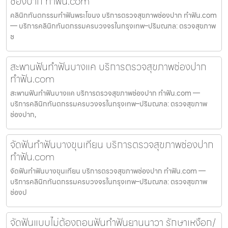
ช่องปาก ทำฟัน.com
คลินิกทันตกรรมทำฟันพระโขนง บริการตรวจสุขภาพช่องปาก ทำฟัน.com
— บริการคลินิกทันตกรรมครบวงจรในกรุงเทพ–ปริมณฑล: ตรวจสุขภาพ
ช
สะพานฟันทำฟันบางแค บริการตรวจสุขภาพช่องปาก
ทำฟัน.com
สะพานฟันทำฟันบางแค บริการตรวจสุขภาพช่องปาก ทำฟัน.com —
บริการคลินิกทันตกรรมครบวงจรในกรุงเทพ–ปริมณฑล: ตรวจสุขภาพ
ช่องปาก,
จัดฟันทำฟันบางขุนเทียน บริการตรวจสุขภาพช่องปาก
ทำฟัน.com
จัดฟันทำฟันบางขุนเทียน บริการตรวจสุขภาพช่องปาก ทำฟัน.com —
บริการคลินิกทันตกรรมครบวงจรในกรุงเทพ–ปริมณฑล: ตรวจสุขภาพ
ช่องป
จัดฟันแบบไม่ต้องถอนฟันทำฟันยานนาวา รักษาเหงือก/