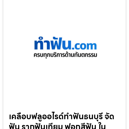
เคลือบฟลูออไรด์ทำฟันธนบุรี จัด
ฟัน รากฟันเทียม ฟอกสีฟัน ใน