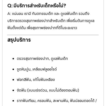
Q: มีบริการสำหรับเด็กหรือไม่?
A: แน่นอน เรามี ทันตกรรมเด็ก และ ดูแลฟันเด็ก รวมถึง
บริการตรวจสุขภาพช่องปากสำหรับเด็ก เพื่อเริ่มต้นการดูแล
ฟันตั้งแต่ต้น เพื่อสุขภาพช่องปากที่ดีในระยะยาว
สรุปบริการ
ตรวจสุขภาพช่องปาก, ดูแลฟันเด็ก
ขูดหินปูน, เคลือบฟลูออไรด์
ฟอกสีฟัน, แก้ไขฟันเหลือง
จัดฟัน (แบบเร่งด่วน, แบบไม่ต้องถอนฟัน)
รากฟันเทียม, ครอบฟัน, สะพานฟัน, ฟันปลอมถอดได้ /