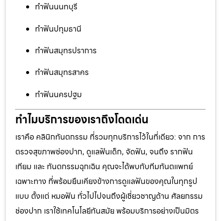
ทำฟันนนทบุรี
ทำฟันปทุมธานี
ทำฟันสมุทรปราการ
ทำฟันสมุทรสาคร
ทำฟันนครปฐม
ทำไมบริการของเราถึงโดดเด่น
เราคือ คลินิกทันตกรรม ที่รวมทุกบริการไว้ในที่เดียว: จาก การ
ตรวจสุขภาพช่องปาก, ดูแลฟันเด็ก, จัดฟัน, จนถึง รากฟัน
เทียม และ ทันตกรรมฉุกเฉิน คุณจะได้พบกับทีมทันตแพทย์
เฉพาะทาง ที่พร้อมยืนเคียงข้างการดูแลฟันของคุณในทุกรูป
แบบ ตั้งแต่ หมอฟัน ทั่วไปไปจนถึงผู้เชี่ยวชาญด้าน ศัลยกรรม
ช่องปาก เราใช้เทคโนโลยีทันสมัย พร้อมบริการอย่างเป็นมิตร