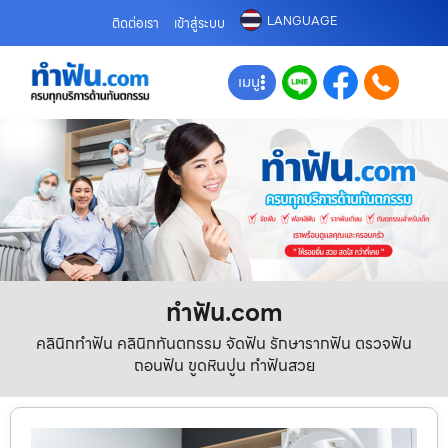
LANGUAGE
ติดต่อเรา
เข้าสู่ระบบ
เมนู
ทําฟัน.com
คลินิกทำฟัน คลินิกทันตกรรม จัดฟัน รักษารากฟัน ตรวจฟัน
ถอนฟัน ขูดหินปูน ทำฟันสวย