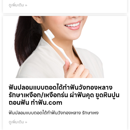
ดูเพิ่มเติม »
ฟันปลอมแบบถอดได้ทำฟันวังทองหลาง
รักษาเหงือก/เหงือกร่น ผ่าฟันคุด ขูดหินปูน
ถอนฟัน ทำฟัน.com
ฟันปลอมแบบถอดได้ทำฟันวังทองหลาง รักษาเหง
ดูเพิ่มเติม »