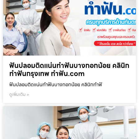
ฟันปลอมติดแน่นทำฟันบางกอกน้อย คลินิก
ทำฟันกรุงเทพ ทำฟัน.com
ฟันปลอมติดแน่นทำฟันบางกอกน้อย คลินิกทำฟั
ดูเพิ่มเติม »