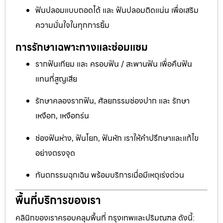
ฟันปลอมแบบถอดได้ และ ฟันปลอมติดแน่น เพื่อเสริม
ความมั่นใจในทุกการยิ้ม
การรักษาเฉพาะทางและซ่อมแซม
รากฟันเทียม และ ครอบฟัน / สะพานฟัน เพื่อคืนฟัน
แทนที่สูญเสีย
รักษาคลองรากฟัน, ศัลยกรรมช่องปาก และ รักษา
เหงือก, เหงือกร่น
ช่องฟันห่าง, ฟันโยก, ฟันหัก เราให้คำปรึกษาและแก้ไข
อย่างตรงจุด
ทันตกรรมฉุกเฉิน พร้อมบริการเมื่อมีเหตุเร่งด่วน
พื้นที่บริการของเรา
คลินิกของเราครอบคลุมพื้นที่ กรุงเทพและปริมณฑล ดังนี้: