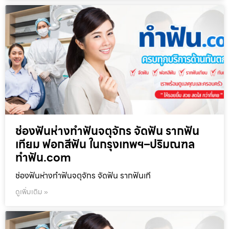
ช่องฟันห่างทำฟันจตุจักร จัดฟัน รากฟัน
เทียม ฟอกสีฟัน ในกรุงเทพฯ–ปริมณฑล
ทำฟัน.com
ช่องฟันห่างทำฟันจตุจักร จัดฟัน รากฟันเที
ดูเพิ่มเติม »