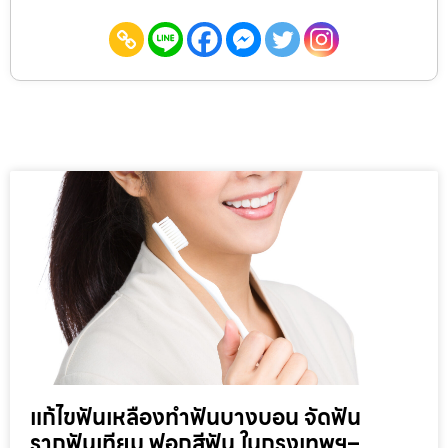
แก้ไขฟันเหลืองทำฟันบางบอน จัดฟัน
รากฟันเทียม ฟอกสีฟัน ในกรุงเทพฯ–