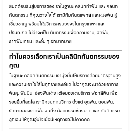
ยินดีต้อนรับสู่บริการของเราในฐานะ คลินิกทำฟัน และ คลินิก
ทันตกรรม ที่คุณวางใจได้ เรามีทีมทันตแพทย์ และหมอฟัน ผู้
เชี่ยวชาญ พร้อมให้บริการครบวงจรในกรุงเทพฯ และ
ปริมณฑล ไม่ว่าจะเป็น ทันตกรรมเพื่อความงาม, จัดฟัน,
รากฟันเทียม และอื่น ๆ อีกมากมาย
ทำไมควรเลือกเราเป็นคลินิกทันตกรรมของ
คุณ
ในฐานะ คลินิกทันตกรรม เรามุ่งมั่นให้บริการด้วยมาตรฐานสูง
และความเอาใจใส่ในทุกรายละเอียด ไม่ว่าคุณจะมาด้วยอาการ
ฟันผุ, ฟันบิ่น, ช่องฟันห่าง หรือมองหาบริการ ฟอกสีฟัน เพื่อ
รอยยิ้มที่สดใส เรามีครบทุกบริการ ตั้งแต่ อุดฟัน, ถอนฟัน,
รักษาคลองรากฟัน จนถึง ศัลยกรรมช่องปาก และ ทันตกรรม
ฉุกเฉิน ให้คุณอุ่นใจเมื่อมีเหตุการณ์ไม่คาดคิด