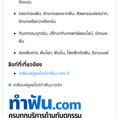
ติดแน่น
ถอด/ถอนฟัน, รักษาคลองรากฟัน, ศัลยกรรมช่องปาก,
รักษาเหงือก/เหงือกร่น
ทันตกรรมฉุกเฉิน, ปรึกษาทันตแพทย์ออนไลน์, นัดหมอ
ฟัน
ช่องฟันห่าง, ฟันโยก, ฟันบิ่น, ใส่เหล็กดัดฟัน, รีเทนเนอร์
ลิงก์ที่เกี่ยวข้อง
เคลือบฟลูออไรด์ทำฟันบางกะปิ
เคลือบฟลูออไรด์ทำฟันบางรัก