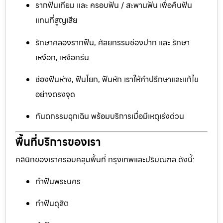
รากฟันเทียม และ ครอบฟัน / สะพานฟัน เพื่อคืนฟัน
แทนที่สูญเสีย
รักษาคลองรากฟัน, ศัลยกรรมช่องปาก และ รักษา
เหงือก, เหงือกร่น
ช่องฟันห่าง, ฟันโยก, ฟันหัก เราให้คำปรึกษาและแก้ไข
อย่างตรงจุด
ทันตกรรมฉุกเฉิน พร้อมบริการเมื่อมีเหตุเร่งด่วน
พื้นที่บริการของเรา
คลินิกของเราครอบคลุมพื้นที่ กรุงเทพและปริมณฑล ดังนี้:
ทำฟันพระนคร
ทำฟันดุสิต