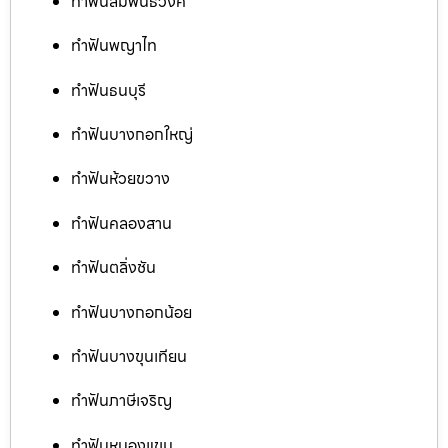
ทำฟันสัมพันธวงศ์
ทำฟันพญาไท
ทำฟันธนบุรี
ทำฟันบางกอกใหญ่
ทำฟันห้วยขวาง
ทำฟันคลองสาน
ทำฟันตลิ่งชัน
ทำฟันบางกอกน้อย
ทำฟันบางขุนเทียน
ทำฟันภาษีเจริญ
ทำฟันหนองแขม