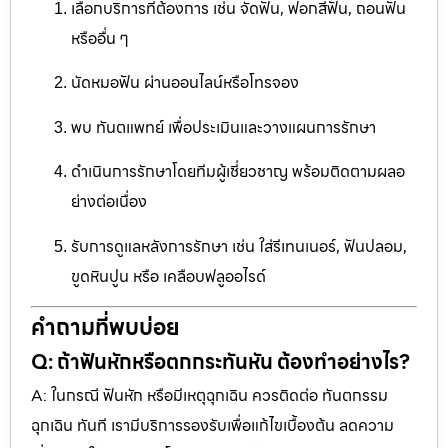
เลือกบริการที่ต้องการ เช่น จัดฟัน, ฟอกสีฟัน, ถอนฟัน
หรืออื่น ๆ
นัดหมอฟัน ผ่านออนไลน์หรือโทรจอง
พบ ทันตแพทย์ เพื่อประเมินและวางแผนการรักษา
ดำเนินการรักษาโดยทีมผู้เชี่ยวชาญ พร้อมติดตามผลอ
ย่างต่อเนื่อง
รับการดูแลหลังการรักษา เช่น ใส่รีเทนเนอร์, ฟันปลอม,
ขูดหินปูน หรือ เคลือบฟลูออไรด์
คำถามที่พบบ่อย
Q: ถ้าฟันหักหรือตกกระทันหัน ต้องทำอย่างไร?
A: ในกรณี ฟันหัก หรือมีเหตุฉุกเฉิน ควรติดต่อ ทันตกรรม
ฉุกเฉิน ทันที เรามีบริการรองรับเพื่อแก้ไขเบื้องต้น ลดความ