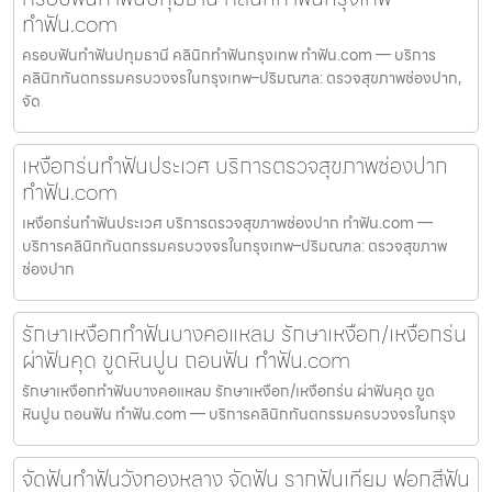
ทำฟัน.com
ครอบฟันทำฟันปทุมธานี คลินิกทำฟันกรุงเทพ ทำฟัน.com — บริการ
คลินิกทันตกรรมครบวงจรในกรุงเทพ–ปริมณฑล: ตรวจสุขภาพช่องปาก,
จัด
เหงือกร่นทำฟันประเวศ บริการตรวจสุขภาพช่องปาก
ทำฟัน.com
เหงือกร่นทำฟันประเวศ บริการตรวจสุขภาพช่องปาก ทำฟัน.com —
บริการคลินิกทันตกรรมครบวงจรในกรุงเทพ–ปริมณฑล: ตรวจสุขภาพ
ช่องปาก
รักษาเหงือกทำฟันบางคอแหลม รักษาเหงือก/เหงือกร่น
ผ่าฟันคุด ขูดหินปูน ถอนฟัน ทำฟัน.com
รักษาเหงือกทำฟันบางคอแหลม รักษาเหงือก/เหงือกร่น ผ่าฟันคุด ขูด
หินปูน ถอนฟัน ทำฟัน.com — บริการคลินิกทันตกรรมครบวงจรในกรุง
จัดฟันทำฟันวังทองหลาง จัดฟัน รากฟันเทียม ฟอกสีฟัน