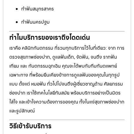
ทำฟันสมุทรสาคร
ทำฟันนครปฐม
ทำไมบริการของเราถึงโดดเด่น
เราคือ คลินิกทันตกรรม ที่รวมทุกบริการไว้ในที่เดียว: จาก การ
ตรวจสุขภาพช่องปาก, ดูแลฟันเด็ก, จัดฟัน, จนถึง รากฟัน
เทียม และ ทันตกรรมฉุกเฉิน คุณจะได้พบกับทีมทันตแพทย์
เฉพาะทาง ที่พร้อมยืนเคียงข้างการดูแลฟันของคุณในทุกรูป
แบบ ตั้งแต่ หมอฟัน ทั่วไปไปจนถึงผู้เชี่ยวชาญด้าน ศัลยกรรม
ช่องปาก เราใช้เทคโนโลยีทันสมัย พร้อมบริการอย่างเป็นมิตร
ใส่ใจ และเข้าใจความต้องการของคุณ ทั้งในแง่สุขภาพช่องปาก
และรูปลักษณ์
วิธีเข้ารับบริการ