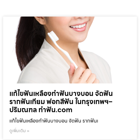
แก้ไขฟันเหลืองทำฟันบางบอน จัดฟัน
รากฟันเทียม ฟอกสีฟัน ในกรุงเทพฯ–
ปริมณฑล ทำฟัน.com
แก้ไขฟันเหลืองทำฟันบางบอน จัดฟัน รากฟันเ
ดูเพิ่มเติม »