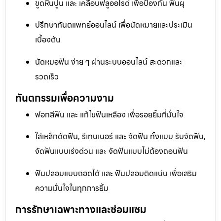
ขูดหินปูน และ เคลือบฟลูออไรด์ เพื่อป้องกัน ฟันผุ
ปรึกษาทันตแพทย์ออนไลน์ เพื่อนัดหมายและประเมิน
เบื้องต้น
นัดหมอฟัน ง่าย ๆ ผ่านระบบออนไลน์ สะดวกและ
รวดเร็ว
ทันตกรรมเพื่อความงาม
ฟอกสีฟัน และ แก้ไขฟันเหลือง เพื่อรอยยิ้มที่มั่นใจ
ใส่เหล็กดัดฟัน, รีเทนเนอร์ และ จัดฟัน ทั้งแบบ รับจัดฟัน,
จัดฟันแบบเร่งด่วน และ จัดฟันแบบไม่ต้องถอนฟัน
ฟันปลอมแบบถอดได้ และ ฟันปลอมติดแน่น เพื่อเสริม
ความมั่นใจในทุกการยิ้ม
การรักษาเฉพาะทางและซ่อมแซม