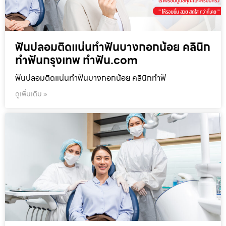
ฟันปลอมติดแน่นทำฟันบางกอกน้อย คลินิก
ทำฟันกรุงเทพ ทำฟัน.com
ฟันปลอมติดแน่นทำฟันบางกอกน้อย คลินิกทำฟั
ดูเพิ่มเติม »