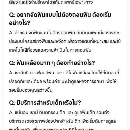
เสี่ยง และให้คำปรึกษาโดยทันตแพทย์เฉพาะทาง
Q: อยากจัดฟันแบบไม่ต้องถอนฟัน ต้องเริ่ม
อย่างไร?
A: สำหรับ จัดฟันแบบไม่ต้องถอนฟัน ทีมทันตแพทย์ของเราจะ
ประเมินโครงสร้างฟันและเหงือก เพื่อวางแผนที่เหมาะสม และใช้
เทคโนโลยีที่ช่วยลดความจำเป็นในการถอนฟัน
Q: ฟันเหลืองมาก ๆ ต้องทำอย่างไร?
A: เรามีบริการ ฟอกสีฟัน และ แก้ไขฟันเหลือง โดยใช้ขั้นตอนที่
ปลอดภัยและได้ผล พร้อมคำแนะนำดูแลหลังการรักษา เพื่อให้
รอยยิ้มของคุณสว่างขึ้น
Q: มีบริการสำหรับเด็กหรือไม่?
A: แน่นอน เรามี ทันตกรรมเด็ก และ ดูแลฟันเด็ก รวมถึง
บริการตรวจสุขภาพช่องปากสำหรับเด็ก เพื่อเริ่มต้นการดูแล
ฟันตั้งแต่ต้น เพื่อสุขภาพช่องปากที่ดีในระยะยาว