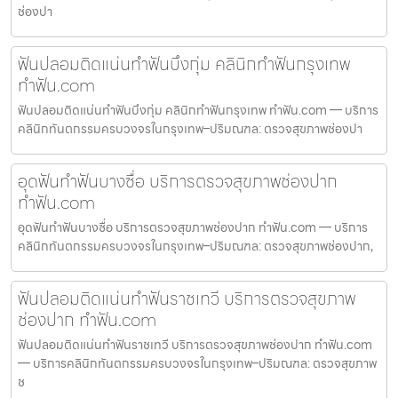
ช่องปา
ฟันปลอมติดแน่นทำฟันบึงกุ่ม คลินิกทำฟันกรุงเทพ
ทำฟัน.com
ฟันปลอมติดแน่นทำฟันบึงกุ่ม คลินิกทำฟันกรุงเทพ ทำฟัน.com — บริการ
คลินิกทันตกรรมครบวงจรในกรุงเทพ–ปริมณฑล: ตรวจสุขภาพช่องปา
อุดฟันทำฟันบางซื่อ บริการตรวจสุขภาพช่องปาก
ทำฟัน.com
อุดฟันทำฟันบางซื่อ บริการตรวจสุขภาพช่องปาก ทำฟัน.com — บริการ
คลินิกทันตกรรมครบวงจรในกรุงเทพ–ปริมณฑล: ตรวจสุขภาพช่องปาก,
ฟันปลอมติดแน่นทำฟันราชเทวี บริการตรวจสุขภาพ
ช่องปาก ทำฟัน.com
ฟันปลอมติดแน่นทำฟันราชเทวี บริการตรวจสุขภาพช่องปาก ทำฟัน.com
— บริการคลินิกทันตกรรมครบวงจรในกรุงเทพ–ปริมณฑล: ตรวจสุขภาพ
ช