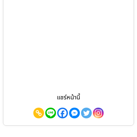
แชร์หน้านี้