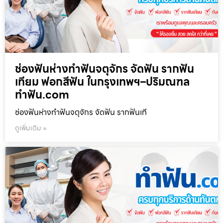
ช่องฟันห่างทำฟันจตุจักร จัดฟัน รากฟัน
เทียม ฟอกสีฟัน ในกรุงเทพฯ–ปริมณฑล
ทำฟัน.com
ช่องฟันห่างทำฟันจตุจักร จัดฟัน รากฟันเที
ดูเพิ่มเติม »