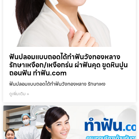
ฟันปลอมแบบถอดได้ทำฟันวังทองหลาง
รักษาเหงือก/เหงือกร่น ผ่าฟันคุด ขูดหินปูน
ถอนฟัน ทำฟัน.com
ฟันปลอมแบบถอดได้ทำฟันวังทองหลาง รักษาเหง
ดูเพิ่มเติม »