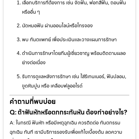
เลือกบริการที่ต้องการ เช่น จัดฟัน, ฟอกสีฟัน, ถอนฟัน
หรืออื่น ๆ
นัดหมอฟัน ผ่านออนไลน์หรือโทรจอง
พบ ทันตแพทย์ เพื่อประเมินและวางแผนการรักษา
ดำเนินการรักษาโดยทีมผู้เชี่ยวชาญ พร้อมติดตามผลอ
ย่างต่อเนื่อง
รับการดูแลหลังการรักษา เช่น ใส่รีเทนเนอร์, ฟันปลอม,
ขูดหินปูน หรือ เคลือบฟลูออไรด์
คำถามที่พบบ่อย
Q: ถ้าฟันหักหรือตกกระทันหัน ต้องทำอย่างไร?
A: ในกรณี ฟันหัก หรือมีเหตุฉุกเฉิน ควรติดต่อ ทันตกรรม
ฉุกเฉิน ทันที เรามีบริการรองรับเพื่อแก้ไขเบื้องต้น ลดความ