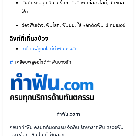
ทันตกรรมฉุกเฉิน, ปรึกษาทันตแพทย์ออนไลน์, นัดหมอ
ฟัน
ช่องฟันห่าง, ฟันโยก, ฟันบิ่น, ใส่เหล็กดัดฟัน, รีเทนเนอร์
ลิงก์ที่เกี่ยวข้อง
เคลือบฟลูออไรด์ทำฟันบางรัก
เคลือบฟลูออไรด์ทำฟันบางรัก
ทําฟัน.com
คลินิกทำฟัน คลินิกทันตกรรม จัดฟัน รักษารากฟัน ตรวจฟัน
ถอนฟัน ขูดหินปูน ทำฟันสวย