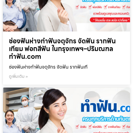
ช่องฟันห่างทำฟันจตุจักร จัดฟัน รากฟัน
เทียม ฟอกสีฟัน ในกรุงเทพฯ–ปริมณฑล
ทำฟัน.com
ช่องฟันห่างทำฟันจตุจักร จัดฟัน รากฟันเที
ดูเพิ่มเติม »