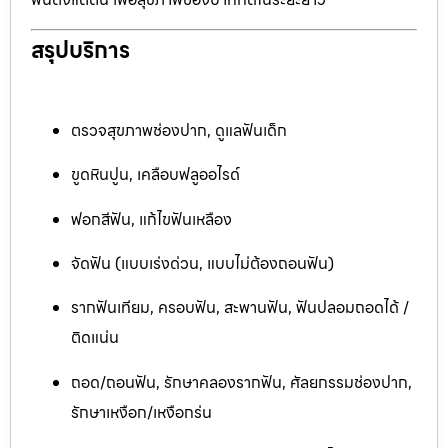
สรุปบริการ
ตรวจสุขภาพช่องปาก, ดูแลฟันเด็ก
ขูดหินปูน, เคลือบฟลูออไรด์
ฟอกสีฟัน, แก้ไขฟันเหลือง
จัดฟัน (แบบเร่งด่วน, แบบไม่ต้องถอนฟัน)
รากฟันเทียม, ครอบฟัน, สะพานฟัน, ฟันปลอมถอดได้ /
ติดแน่น
ถอด/ถอนฟัน, รักษาคลองรากฟัน, ศัลยกรรมช่องปาก,
รักษาเหงือก/เหงือกร่น