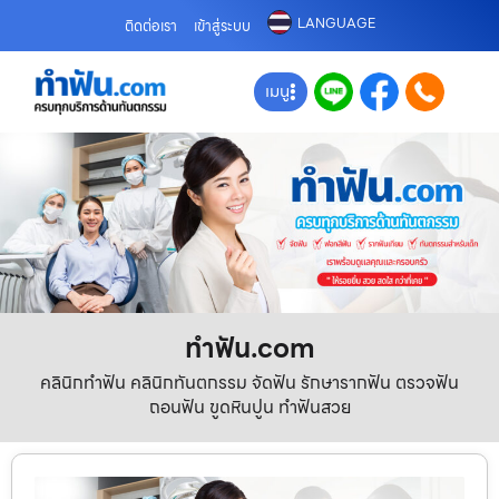
LANGUAGE
ติดต่อเรา
เข้าสู่ระบบ
เมนู
ทําฟัน.com
คลินิกทำฟัน คลินิกทันตกรรม จัดฟัน รักษารากฟัน ตรวจฟัน
ถอนฟัน ขูดหินปูน ทำฟันสวย