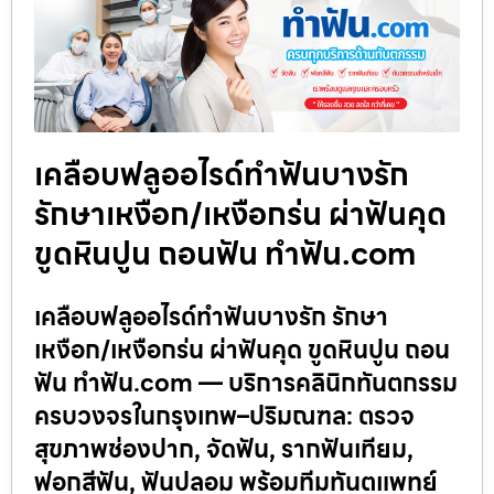
เคลือบฟลูออไรด์ทำฟันบางรัก
รักษาเหงือก/เหงือกร่น ผ่าฟันคุด
ขูดหินปูน ถอนฟัน ทำฟัน.com
เคลือบฟลูออไรด์ทำฟันบางรัก รักษา
เหงือก/เหงือกร่น ผ่าฟันคุด ขูดหินปูน ถอน
ฟัน ทำฟัน.com — บริการคลินิกทันตกรรม
ครบวงจรในกรุงเทพ–ปริมณฑล: ตรวจ
สุขภาพช่องปาก, จัดฟัน, รากฟันเทียม,
ฟอกสีฟัน, ฟันปลอม พร้อมทีมทันตแพทย์