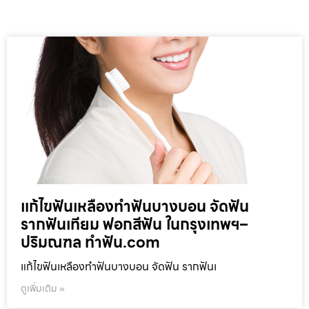
แก้ไขฟันเหลืองทำฟันบางบอน จัดฟัน
รากฟันเทียม ฟอกสีฟัน ในกรุงเทพฯ–
ปริมณฑล ทำฟัน.com
แก้ไขฟันเหลืองทำฟันบางบอน จัดฟัน รากฟันเ
ดูเพิ่มเติม »