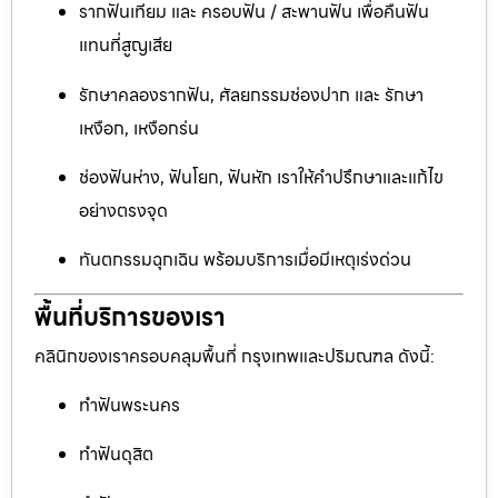
รากฟันเทียม และ ครอบฟัน / สะพานฟัน เพื่อคืนฟัน
แทนที่สูญเสีย
รักษาคลองรากฟัน, ศัลยกรรมช่องปาก และ รักษา
เหงือก, เหงือกร่น
ช่องฟันห่าง, ฟันโยก, ฟันหัก เราให้คำปรึกษาและแก้ไข
อย่างตรงจุด
ทันตกรรมฉุกเฉิน พร้อมบริการเมื่อมีเหตุเร่งด่วน
พื้นที่บริการของเรา
คลินิกของเราครอบคลุมพื้นที่ กรุงเทพและปริมณฑล ดังนี้:
ทำฟันพระนคร
ทำฟันดุสิต